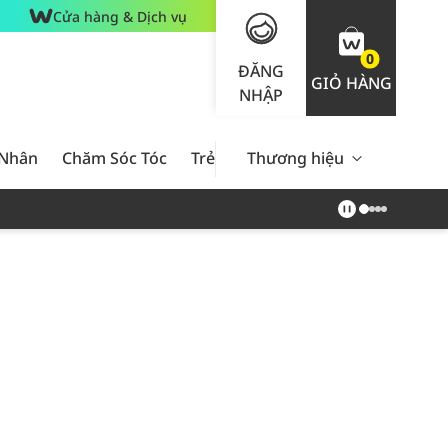
Cửa hàng & Dịch vụ
0
ĐĂNG
GIỎ HÀNG
NHẬP
 Nhân
Chăm Sóc Tóc
Trẻ Em
Thương hiệu
Nam Giới
Chăm Sóc 