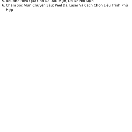
Routine Hiệu Quả Cho Da Dầu Mụn, Da Dễ Nổi Mụn
Chăm Sóc Mụn Chuyên Sâu: Peel Da, Laser Và Cách Chọn Liệu Trình Phù
Hợp