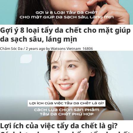
Gợi ý 8 loại tẩy da chết cho mặt giúp
da sạch sâu, láng mịn
Chăm Sóc Da
/
2 years ago
by Watsons Vietnam
16806
Lợi ích của việc tẩy da chết là gì?