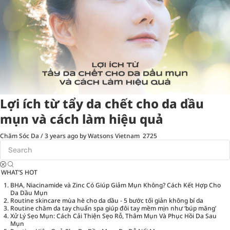
Lợi ích từ tẩy da chết cho da dầu
mụn và cách làm hiệu quả
Chăm Sóc Da
/
3 years ago
by Watsons Vietnam
2725
WHAT’S HOT
BHA, Niacinamide và Zinc Có Giúp Giảm Mụn Không? Cách Kết Hợp Cho
Da Dầu Mụn
Routine skincare mùa hè cho da dầu - 5 bước tối giản không bí da
Routine chăm da tay chuẩn spa giúp đôi tay mềm mịn như ‘búp măng’
Xử Lý Sẹo Mụn: Cách Cải Thiện Sẹo Rỗ, Thâm Mụn Và Phục Hồi Da Sau
Mụn