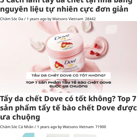
nguyên liệu tự nhiên cực đơn giản
Chăm Sóc Da
/
1 years ago
by Watsons Vietnam
28442
Tẩy da chết Dove có tốt không? Top 7
sản phẩm tẩy tế bào chết Dove được
ưa chuộng
Chăm Sóc Cá Nhân
/
1 years ago
by Watsons Vietnam
71900