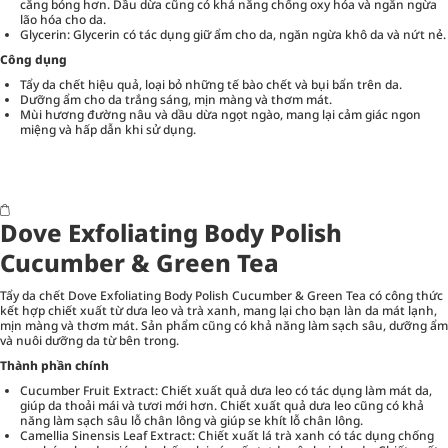
căng bóng hơn. Dầu dừa cũng có khả năng chống oxy hóa và ngăn ngừa
lão hóa cho da.
Glycerin: Glycerin có tác dụng giữ ẩm cho da, ngăn ngừa khô da và nứt nẻ.
Công dụng
Tẩy da chết hiệu quả, loại bỏ những tế bào chết và bụi bẩn trên da.
Dưỡng ẩm cho da trắng sáng, mịn màng và thơm mát.
Mùi hương đường nâu và dầu dừa ngọt ngào, mang lại cảm giác ngon
miệng và hấp dẫn khi sử dụng.
Dove Exfoliating Body Polish
Cucumber & Green Tea
Tẩy da chết Dove Exfoliating Body Polish Cucumber & Green Tea có công thức
kết hợp chiết xuất từ dưa leo và trà xanh, mang lại cho bạn làn da mát lạnh,
mịn màng và thơm mát. Sản phẩm cũng có khả năng làm sạch sâu, dưỡng ẩm
và nuôi dưỡng da từ bên trong.
Thành phần chính
Cucumber Fruit Extract: Chiết xuất quả dưa leo có tác dụng làm mát da,
giúp da thoải mái và tươi mới hơn. Chiết xuất quả dưa leo cũng có khả
năng làm sạch sâu lỗ chân lông và giúp se khít lỗ chân lông.
Camellia Sinensis Leaf Extract: Chiết xuất lá trà xanh có tác dụng chống