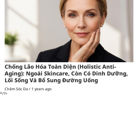
Chống Lão Hóa Toàn Diện (Holistic Anti-
Aging): Ngoài Skincare, Còn Có Dinh Dưỡng,
Lối Sống Và Bổ Sung Đường Uống
Chăm Sóc Da
/
1 years ago
*/?>