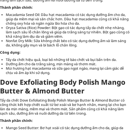
năng làm sạch sâu, dưỡng ẩm và nuôi dưỡng da từ bên trong.
Thành phần chính:
Macadamia Seed Oil: Dầu hạt macadamia có tác dụng dưỡng ẩm cho da,
giúp da mềm mại và săn chắc hơn. Dầu hạt macadamia cũng có khả năng
chống oxy hóa và ngăn ngừa lão hóa cho da.
Oryza Sativa (Rice) Powder: Bột gạo có tác dụng tẩy da chết nhẹ nhàng,
làm sạch sâu lỗ chân lông và giúp da trắng sáng tự nhiên. Bột gạo cũng có
khả năng làm dịu da và giảm viêm.
Nonfat Dry Milk: Sữa không chất béo có tác dụng dưỡng ẩm và làm sáng
da, không gây mụn và bí bách lỗ chân lông.
Công dụng:
Tẩy da chết hiệu quả, loại bỏ những tế bào chết và bụi bẩn trên da.
Dưỡng ẩm cho da trắng sáng, mịn màng và thơm mát.
Mùi hương hạt macadamia và sữa gạo ngọt ngào, mang lại cảm giác dễ
chịu và ấm áp khi sử dụng.
Dove Exfoliating Body Polish Mango
Butter & Almond Butter
Tẩy da chết Dove Exfoliating Body Polish Mango Butter & Almond Butter có
công thức kết hợp chiết xuất từ bơ xoài và bơ hạnh nhân, mang lại cho bạn
làn da mịn màng, mềm mại và thơm mát. Sản phẩm cũng có khả năng làm
sạch sâu, dưỡng ẩm và nuôi dưỡng da từ bên trong.
Thành phần chính:
Mango Seed Butter: Bơ hạt xoài có tác dụng dưỡng ẩm cho da, giúp da