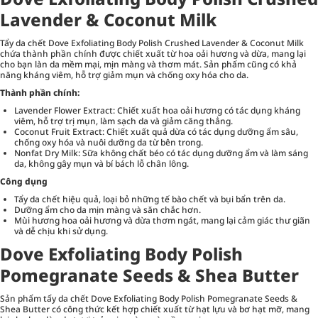
Lavender & Coconut Milk
Tẩy da chết Dove Exfoliating Body Polish Crushed Lavender & Coconut Milk
chứa thành phần chính được chiết xuất từ hoa oải hương và dừa, mang lại
cho bạn làn da mềm mại, mịn màng và thơm mát. Sản phẩm cũng có khả
năng kháng viêm, hỗ trợ giảm mụn và chống oxy hóa cho da.
Thành phần chính:
Lavender Flower Extract: Chiết xuất hoa oải hương có tác dụng kháng
viêm, hỗ trợ trị mụn, làm sạch da và giảm căng thẳng.
Coconut Fruit Extract: Chiết xuất quả dừa có tác dụng dưỡng ẩm sâu,
chống oxy hóa và nuôi dưỡng da từ bên trong.
Nonfat Dry Milk: Sữa không chất béo có tác dụng dưỡng ẩm và làm sáng
da, không gây mụn và bí bách lỗ chân lông.
Công dụng
Tẩy da chết hiệu quả, loại bỏ những tế bào chết và bụi bẩn trên da.
Dưỡng ẩm cho da mịn màng và săn chắc hơn.
Mùi hương hoa oải hương và dừa thơm ngát, mang lại cảm giác thư giãn
và dễ chịu khi sử dụng.
Dove Exfoliating Body Polish
Pomegranate Seeds & Shea Butter
Sản phẩm tẩy da chết Dove Exfoliating Body Polish Pomegranate Seeds &
Shea Butter có công thức kết hợp chiết xuất từ hạt lựu và bơ hạt mỡ, mang