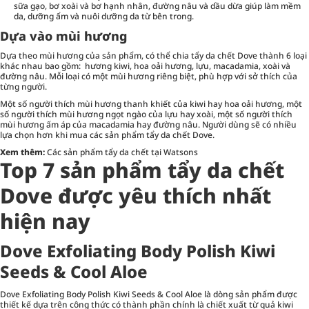
sữa gạo, bơ xoài và bơ hạnh nhân, đường nâu và dầu dừa giúp làm mềm
da, dưỡng ẩm và nuôi dưỡng da từ bên trong.
Dựa vào mùi hương
Dựa theo mùi hương của sản phẩm, có thể chia tẩy da chết Dove thành 6 loại
khác nhau bao gồm: hương kiwi, hoa oải hương, lựu, macadamia, xoài và
đường nâu. Mỗi loại có một mùi hương riêng biệt, phù hợp với sở thích của
từng người.
Một số người thích mùi hương thanh khiết của kiwi hay hoa oải hương, một
số người thích mùi hương ngọt ngào của lựu hay xoài, một số người thích
mùi hương ấm áp của macadamia hay đường nâu. Người dùng sẽ có nhiều
lựa chọn hơn khi mua các sản phẩm tẩy da chết Dove.
Xem thêm:
Các sản phẩm tẩy da chết tại Watsons
Top 7 sản phẩm tẩy da chết
Dove được yêu thích nhất
hiện nay
Dove Exfoliating Body Polish Kiwi
Seeds & Cool Aloe
Dove Exfoliating Body Polish Kiwi Seeds & Cool Aloe là dòng sản phẩm được
thiết kế dựa trên công thức có thành phần chính là chiết xuất từ quả kiwi