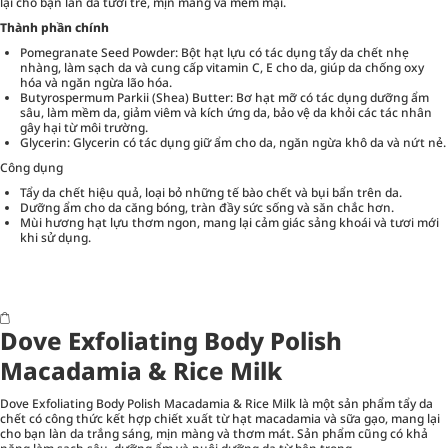
lại cho bạn làn da tươi trẻ, mịn màng và mềm mại.
Thành phần chính
Pomegranate Seed Powder: Bột hạt lựu có tác dụng tẩy da chết nhẹ
nhàng, làm sạch da và cung cấp vitamin C, E cho da, giúp da chống oxy
hóa và ngăn ngừa lão hóa.
Butyrospermum Parkii (Shea) Butter: Bơ hạt mỡ có tác dụng dưỡng ẩm
sâu, làm mềm da, giảm viêm và kích ứng da, bảo vệ da khỏi các tác nhân
gây hại từ môi trường.
Glycerin: Glycerin có tác dụng giữ ẩm cho da, ngăn ngừa khô da và nứt nẻ.
Công dụng
Tẩy da chết hiệu quả, loại bỏ những tế bào chết và bụi bẩn trên da.
Dưỡng ẩm cho da căng bóng, tràn đầy sức sống và săn chắc hơn.
Mùi hương hạt lựu thơm ngon, mang lại cảm giác sảng khoái và tươi mới
khi sử dụng.
Dove Exfoliating Body Polish
Macadamia & Rice Milk
Dove Exfoliating Body Polish Macadamia & Rice Milk là một sản phẩm tẩy da
chết có công thức kết hợp chiết xuất từ hạt macadamia và sữa gạo, mang lại
cho bạn làn da trắng sáng, mịn màng và thơm mát. Sản phẩm cũng có khả