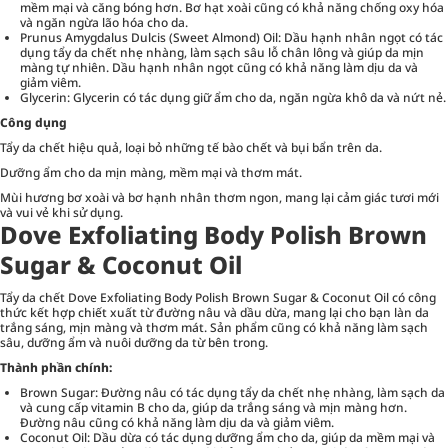
mềm mại và căng bóng hơn. Bơ hạt xoài cũng có khả năng chống oxy hóa
và ngăn ngừa lão hóa cho da.
Prunus Amygdalus Dulcis (Sweet Almond) Oil: Dầu hạnh nhân ngọt có tác
dụng tẩy da chết nhẹ nhàng, làm sạch sâu lỗ chân lông và giúp da mịn
màng tự nhiên. Dầu hạnh nhân ngọt cũng có khả năng làm dịu da và
giảm viêm.
Glycerin: Glycerin có tác dụng giữ ẩm cho da, ngăn ngừa khô da và nứt nẻ.
Công dụng
Tẩy da chết hiệu quả, loại bỏ những tế bào chết và bụi bẩn trên da.
Dưỡng ẩm cho da mịn màng, mềm mại và thơm mát.
Mùi hương bơ xoài và bơ hạnh nhân thơm ngon, mang lại cảm giác tươi mới
và vui vẻ khi sử dụng.
Dove Exfoliating Body Polish Brown
Sugar & Coconut Oil
Tẩy da chết Dove Exfoliating Body Polish Brown Sugar & Coconut Oil có công
thức kết hợp chiết xuất từ đường nâu và dầu dừa, mang lại cho bạn làn da
trắng sáng, mịn màng và thơm mát. Sản phẩm cũng có khả năng làm sạch
sâu, dưỡng ẩm và nuôi dưỡng da từ bên trong.
Thành phần chính:
Brown Sugar: Đường nâu có tác dụng tẩy da chết nhẹ nhàng, làm sạch da
và cung cấp vitamin B cho da, giúp da trắng sáng và mịn màng hơn.
Đường nâu cũng có khả năng làm dịu da và giảm viêm.
Coconut Oil: Dầu dừa có tác dụng dưỡng ẩm cho da, giúp da mềm mại và