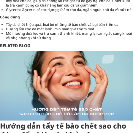
oxy hóa cho da, giúp da chống lại các gốc tự do gây hại cho da. Chiết xuất
lá trà xanh cũng có khả năng làm dịu da và giảm viêm.
Glycerin: Glycerin có tác dụng giữ ẩm cho da, ngăn ngừa khô da và nứt nẻ.
Công dụng
Tẩy da chết hiệu quả, loại bỏ những tế bào chết và bụi bẩn trên da.
Dưỡng ẩm cho da mát lạnh, mịn màng và thơm mát.
Mùi hương dưa leo và trà xanh thanh khiết, mang lại cảm giác sảng khoái
và nhẹ nhàng khi sử dụng.
RELATED BLOG
Hướng dẫn tẩy tế bào chết sao cho