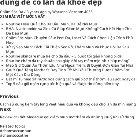
đúng để có làn da khỏe đẹp
Chăm Sóc Da
/
3 years ago
by Watsons Vietnam
4055
XEM BÀI VIẾT MỚI NHẤT
Routine Hiệu Quả Cho Da Dầu Mụn, Da Dễ Nổi Mụn
BHA, Niacinamide và Zinc Có Giúp Giảm Mụn Không? Cách Kết Hợp Cho
Da Dầu Mụn
Chăm Sóc Mụn Chuyên Sâu: Peel Da, Laser Và Cách Chọn Liệu Trình Phù
Hợp
Xử Lý Sẹo Mụn: Cách Cải Thiện Sẹo Rỗ, Thâm Mụn Và Phục Hồi Da Sau
Mụn
Routine skincare mùa hè cho da dầu – 5 bước tối giản không bí da
Routine chăm da tay chuẩn spa giúp đôi tay mềm mịn như ‘búp măng’
Mẹo Giữ Quần Áo Thơm Lâu Như Ngoài Tiệm: Bí Quyết Đơn Giản Tại Nhà
Gợi Ý Quà Tặng Mother’s Day Tinh Tế: Khi Yêu Thương Được Chăm Sóc
Một Cách Dịu Dàng
Bật mí 10 mẹo xịt nước hoa đúng cách giúp cơ thể thơm lâu suốt ngày dài
Top 5 dầu gội ngăn rụng tóc hiệu quả và được tin dùng hiện nay
Previous
Cách sử dụng kem tẩy lông Veet hiệu quả và không đau cho làn da mịn màng
Next
Review chi tiết Megaduo gel giảm mụn mờ thâm và những lưu ý khi sử dụng
Related Topics
#chamsoccanhan
#chamsoccothe