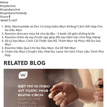
#dove
#taydachet
#taytebaochet
#taytebaochetbody
Share
WHAT’S HOT
BHA, Niacinamide và Zinc Có Giúp Giảm Mụn Không? Cách Kết Hợp Cho
Da Dầu Mụn
Routine skincare mùa hè cho da dầu - 5 bước tối giản không bí da
Routine chăm da tay chuẩn spa giúp đôi tay mềm mịn như ‘búp măng’
Xử Lý Sẹo Mụn: Cách Cải Thiện Sẹo Rỗ, Thâm Mụn Và Phục Hồi Da Sau
Mụn
Routine Hiệu Quả Cho Da Dầu Mụn, Da Dễ Nổi Mụn
Chăm Sóc Mụn Chuyên Sâu: Peel Da, Laser Và Cách Chọn Liệu Trình Phù
Hợp
RELATED BLOG