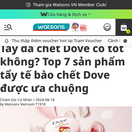
Giao hàng nhanh 24h - Áp dụng khu vực TP. Hồ Chí Minh
Miễn phí giao hàng cho đơn hàng từ 249,000Đ
Tham gia Watsons VN Member Club!
Cửa hàng & Dịch vụ
0
All
Chăm Sóc Cá Nhân
Ch
Thu thập thêm voucher hot tại Trạm Voucher
Thu thập thêm voucher hot tại Trạm Voucher
Cảnh báo An
Tẩy da chết Dove có tốt
không? Top 7 sản phẩm
tẩy tế bào chết Dove
được ưa chuộng
Chăm Sóc Cá Nhân
/
2024-08-18
by Watsons Vietnam
71918