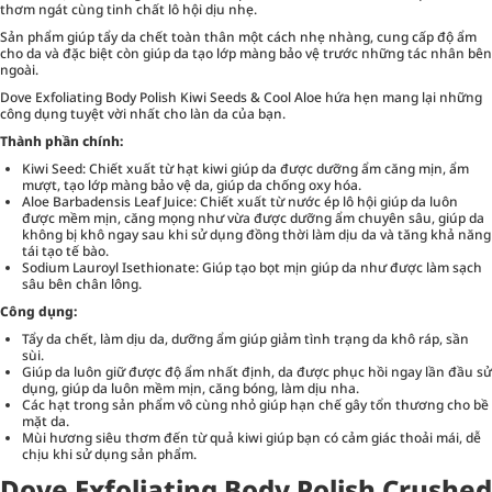
thơm ngát cùng tinh chất lô hội dịu nhẹ.
Sản phẩm giúp tẩy da chết toàn thân một cách nhẹ nhàng, cung cấp độ ẩm
cho da và đặc biệt còn giúp da tạo lớp màng bảo vệ trước những tác nhân bên
ngoài.
Dove Exfoliating Body Polish Kiwi Seeds & Cool Aloe hứa hẹn mang lại những
công dụng tuyệt vời nhất cho làn da của bạn.
Thành phần chính:
Kiwi Seed: Chiết xuất từ hạt kiwi giúp da được dưỡng ẩm căng mịn, ẩm
mượt, tạo lớp màng bảo vệ da, giúp da chống oxy hóa.
Aloe Barbadensis Leaf Juice: Chiết xuất từ nước ép lô hội giúp da luôn
được mềm mịn, căng mọng như vừa được dưỡng ẩm chuyên sâu, giúp da
không bị khô ngay sau khi sử dụng đồng thời làm dịu da và tăng khả năng
tái tạo tế bào.
Sodium Lauroyl Isethionate: Giúp tạo bọt mịn giúp da như được làm sạch
sâu bên chân lông.
Công dụng:
Tẩy da chết, làm dịu da, dưỡng ẩm giúp giảm tình trạng da khô ráp, sần
sùi.
Giúp da luôn giữ được độ ẩm nhất định, da được phục hồi ngay lần đầu sử
dụng, giúp da luôn mềm mịn, căng bóng, làm dịu nha.
Các hạt trong sản phẩm vô cùng nhỏ giúp hạn chế gây tổn thương cho bề
mặt da.
Mùi hương siêu thơm đến từ quả kiwi giúp bạn có cảm giác thoải mái, dễ
chịu khi sử dụng sản phẩm.
Dove Exfoliating Body Polish Crushed