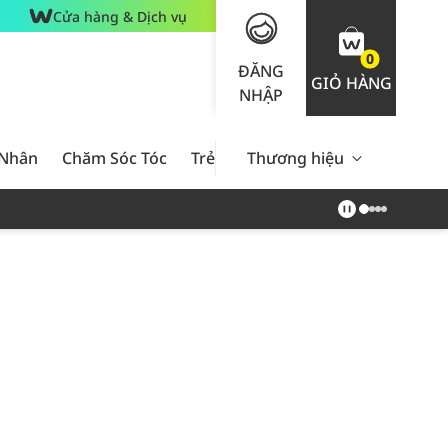
Cửa hàng & Dịch vụ
0
ĐĂNG
GIỎ HÀNG
NHẬP
 Nhân
Chăm Sóc Tóc
Trẻ Em
Thương hiệu
Nam Giới
Chăm Sóc 