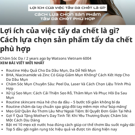
Lợi ích của việc tẩy da chết là gì?
Cách lựa chọn sản phẩm tẩy da chết
phù hợp
Chăm Sóc Da
/
2 years ago
by Watsons Vietnam
6004
XEM BÀI VIẾT MỚI NHẤT
Routine Hiệu Quả Cho Da Dầu Mụn, Da Dễ Nổi Mụn
BHA, Niacinamide và Zinc Có Giúp Giảm Mụn Không? Cách Kết Hợp Cho
Da Dầu Mụn
Chăm Sóc Mụn Chuyên Sâu: Peel Da, Laser Và Cách Chọn Liệu Trình Phù
Hợp
Xử Lý Sẹo Mụn: Cách Cải Thiện Sẹo Rỗ, Thâm Mụn Và Phục Hồi Da Sau
Mụn
Routine skincare mùa hè cho da dầu – 5 bước tối giản không bí da
Routine chăm da tay chuẩn spa giúp đôi tay mềm mịn như ‘búp măng’
Mẹo Giữ Quần Áo Thơm Lâu Như Ngoài Tiệm: Bí Quyết Đơn Giản Tại Nhà
Gợi Ý Quà Tặng Mother’s Day Tinh Tế: Khi Yêu Thương Được Chăm Sóc
Một Cách Dịu Dàng
Bật mí 10 mẹo xịt nước hoa đúng cách giúp cơ thể thơm lâu suốt ngày dài
Top 5 dầu gội ngăn rụng tóc hiệu quả và được tin dùng hiện nay