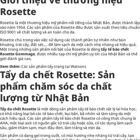
Rosette
Rosette là một thương hiệu mỹ phẩm nổi tiếng của Nhật Bản, được thành lập
vào năm 1954. Các sản phẩm của Rosette đều được sản xuất theo tiêu chuẩn
ISO 9001 về chất lượng và an toàn cho da.
Rosette chú trọng vào việc sử dụng các thành phần tự nhiên như bùn
khoáng, trái cây, đất sét,… để làm sạch da một cách nhẹ nhàng và hiệu quả.
Một trong những sản phẩm nổi bật của Rosette là dòng
tẩy tế bào chết
Rosette Gommage
, được nhiều tạp chí mỹ phẩm uy tín của Nhật Bản và thế
giới đánh giá cao.
Xem thêm:
Các sản phẩm tẩy trang tại Watsons
Tẩy da chết Rosette: Sản
phẩm chăm sóc da chất
lượng từ Nhật Bản
Tẩy da chết Rosette
là một dòng sản phẩm tẩy tế bào chết vật lý lai hóa học,
có khả năng loại bỏ các tế bào chết, bụi bẩn, bã nhờn và làm sáng da một
cách hiệu quả. Các sản phẩm tẩy tế bào chết Rosette có công thức chung là
AHA, một loại axit có nguồn gốc từ trái cây hoặc sữa, có tác dụng làm sạch
sâu, giảm thâm sạm, mụn đầu đen, làm trắng và mịn da.
Sản phẩm có dạng gel trong suốt, có mùi hương nhẹ nhàng từ trái cây, tạo