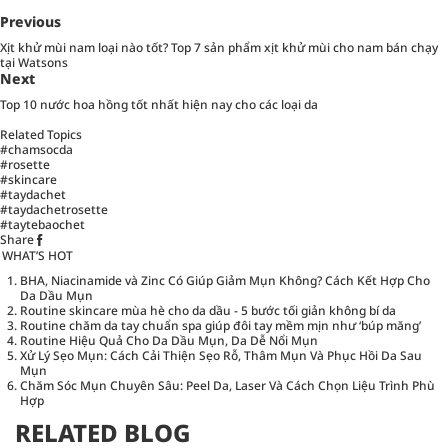
Previous
Xịt khử mùi nam loại nào tốt? Top 7 sản phẩm xịt khử mùi cho nam bán chạy
tại Watsons
Next
Top 10 nước hoa hồng tốt nhất hiện nay cho các loại da
Related Topics
#chamsocda
#rosette
#skincare
#taydachet
#taydachetrosette
#taytebaochet
Share
WHAT’S HOT
BHA, Niacinamide và Zinc Có Giúp Giảm Mụn Không? Cách Kết Hợp Cho
Da Dầu Mụn
Routine skincare mùa hè cho da dầu - 5 bước tối giản không bí da
Routine chăm da tay chuẩn spa giúp đôi tay mềm mịn như ‘búp măng’
Routine Hiệu Quả Cho Da Dầu Mụn, Da Dễ Nổi Mụn
Xử Lý Sẹo Mụn: Cách Cải Thiện Sẹo Rỗ, Thâm Mụn Và Phục Hồi Da Sau
Mụn
Chăm Sóc Mụn Chuyên Sâu: Peel Da, Laser Và Cách Chọn Liệu Trình Phù
Hợp
RELATED BLOG