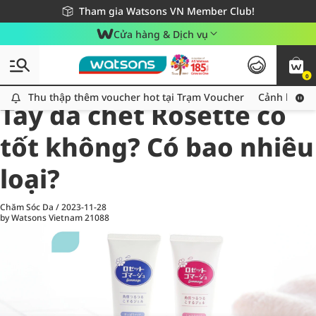
Giao hàng nhanh 24h - Áp dụng khu vực TP. Hồ Chí Minh
Miễn phí giao hàng cho đơn hàng từ 249,000Đ
Tham gia Watsons VN Member Club!
Cửa hàng & Dịch vụ
0
All
Chăm Sóc Cá Nhân
Ch
Thu thập thêm voucher hot tại Trạm Voucher
Thu thập thêm voucher hot tại Trạm Voucher
Cảnh báo An
Tẩy da chết Rosette có
tốt không? Có bao nhiêu
loại?
Chăm Sóc Da
/
2023-11-28
by Watsons Vietnam
21088