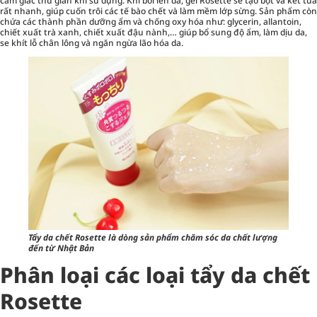
cảm giác thư giãn khi sử dụng. Khi bôi lên da, gel Rosette sẽ tạo bọt và kết tủa
rất nhanh, giúp cuốn trôi các tế bào chết và làm mềm lớp sừng. Sản phẩm còn
chứa các thành phần dưỡng ẩm và chống oxy hóa như: glycerin, allantoin,
chiết xuất trà xanh, chiết xuất đậu nành,… giúp bổ sung độ ẩm, làm dịu da,
se khít lỗ chân lông và ngăn ngừa lão hóa da.
Tẩy da chết Rosette là dòng sản phẩm chăm sóc da chất lượng
đến từ Nhật Bản
Phân loại các loại tẩy da chết
Rosette