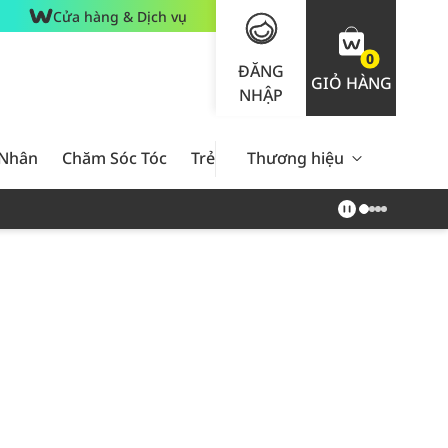
Cửa hàng & Dịch vụ
0
ĐĂNG
GIỎ HÀNG
NHẬP
 Nhân
Chăm Sóc Tóc
Trẻ Em
Thương hiệu
Nam Giới
Chăm Sóc 