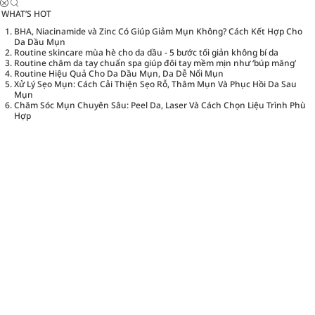
WHAT’S HOT
BHA, Niacinamide và Zinc Có Giúp Giảm Mụn Không? Cách Kết Hợp Cho
Da Dầu Mụn
Routine skincare mùa hè cho da dầu - 5 bước tối giản không bí da
Routine chăm da tay chuẩn spa giúp đôi tay mềm mịn như ‘búp măng’
Routine Hiệu Quả Cho Da Dầu Mụn, Da Dễ Nổi Mụn
Xử Lý Sẹo Mụn: Cách Cải Thiện Sẹo Rỗ, Thâm Mụn Và Phục Hồi Da Sau
Mụn
Chăm Sóc Mụn Chuyên Sâu: Peel Da, Laser Và Cách Chọn Liệu Trình Phù
Hợp