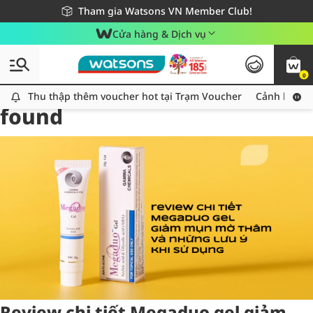
Giao hàng nhanh 24h - Áp dụng khu vực TP. Hồ Chí Minh
Miễn phí giao hàng cho đơn hàng từ 249,000Đ
Tham gia Watsons VN Member Club!
Cửa hàng & Dịch vụ
0
Tag:
giammun
10 item(s)
Thu thập thêm voucher hot tại Trạm Voucher
Thu thập thêm voucher hot tại Trạm Voucher
Cảnh báo An
found
Review chi tiết Megaduo gel giảm