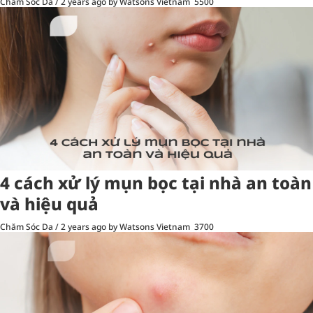
Chăm Sóc Da
/
2 years ago
by Watsons Vietnam
5500
4 cách xử lý mụn bọc tại nhà an toàn
và hiệu quả
Chăm Sóc Da
/
2 years ago
by Watsons Vietnam
3700