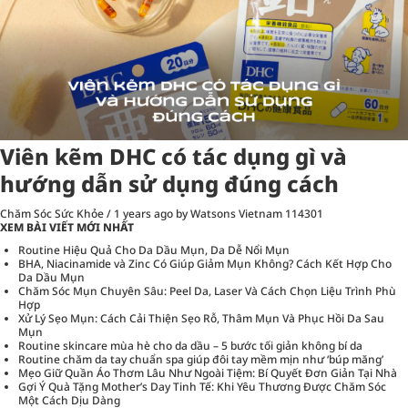
Viên kẽm DHC có tác dụng gì và
hướng dẫn sử dụng đúng cách
Chăm Sóc Sức Khỏe
/
1 years ago
by Watsons Vietnam
114301
XEM BÀI VIẾT MỚI NHẤT
Routine Hiệu Quả Cho Da Dầu Mụn, Da Dễ Nổi Mụn
BHA, Niacinamide và Zinc Có Giúp Giảm Mụn Không? Cách Kết Hợp Cho
Da Dầu Mụn
Chăm Sóc Mụn Chuyên Sâu: Peel Da, Laser Và Cách Chọn Liệu Trình Phù
Hợp
Xử Lý Sẹo Mụn: Cách Cải Thiện Sẹo Rỗ, Thâm Mụn Và Phục Hồi Da Sau
Mụn
Routine skincare mùa hè cho da dầu – 5 bước tối giản không bí da
Routine chăm da tay chuẩn spa giúp đôi tay mềm mịn như ‘búp măng’
Mẹo Giữ Quần Áo Thơm Lâu Như Ngoài Tiệm: Bí Quyết Đơn Giản Tại Nhà
Gợi Ý Quà Tặng Mother’s Day Tinh Tế: Khi Yêu Thương Được Chăm Sóc
Một Cách Dịu Dàng