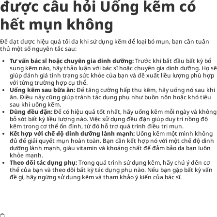
được câu hỏi Uống kẽm có
hết mụn không
Để đạt được hiệu quả tối đa khi sử dụng kẽm để loại bỏ mụn, bạn cần tuân
thủ một số nguyên tắc sau:
Tư vấn bác sĩ hoặc chuyên gia dinh dưỡng:
Trước khi bắt đầu bất kỳ bổ
sung kẽm nào, hãy thảo luận với bác sĩ hoặc chuyên gia dinh dưỡng. Họ sẽ
giúp đánh giá tình trạng sức khỏe của bạn và đề xuất liều lượng phù hợp
với từng trường hợp cụ thể.
Uống kẽm sau bữa ăn:
Để tăng cường hấp thu kẽm, hãy uống nó sau khi
ăn. Điều này cũng giúp tránh tác dụng phụ như buồn nôn hoặc khó tiêu
sau khi uống kẽm.
Dùng đều đặn:
Để có hiệu quả tốt nhất, hãy uống kẽm mỗi ngày và không
bỏ sót bất kỳ liều lượng nào. Việc sử dụng đều đặn giúp duy trì nồng độ
kẽm trong cơ thể ổn định, từ đó hỗ trợ quá trình điều trị mụn.
Kết hợp với chế độ dinh dưỡng lành mạnh:
Uống kẽm một mình không
đủ để giải quyết mụn hoàn toàn. Bạn cần kết hợp nó với một chế độ dinh
dưỡng lành mạnh, giàu vitamin và khoáng chất để đảm bảo da bạn luôn
khỏe mạnh.
Theo dõi tác dụng phụ:
Trong quá trình sử dụng kẽm, hãy chú ý đến cơ
thể của bạn và theo dõi bất kỳ tác dụng phụ nào. Nếu bạn gặp bất kỳ vấn
đề gì, hãy ngừng sử dụng kẽm và tham khảo ý kiến của bác sĩ.