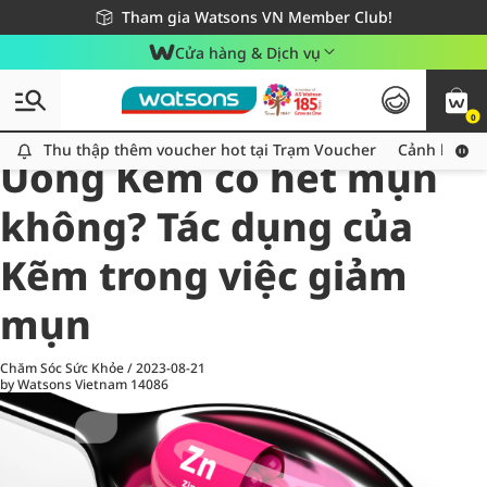
Giao hàng nhanh 24h - Áp dụng khu vực TP. Hồ Chí Minh
Miễn phí giao hàng cho đơn hàng từ 249,000Đ
Tham gia Watsons VN Member Club!
Cửa hàng & Dịch vụ
0
All
Chăm Sóc Cá Nhân
Ch
Thu thập thêm voucher hot tại Trạm Voucher
Thu thập thêm voucher hot tại Trạm Voucher
Cảnh báo An
Uống Kẽm có hết mụn
không? Tác dụng của
Kẽm trong việc giảm
mụn
Chăm Sóc Sức Khỏe
/
2023-08-21
by Watsons Vietnam
14086