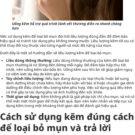
Uống kẽm hỗ trợ quá trình lành vết thương diễn ra nhanh chóng
hơn
Việc sử dụng kẽm để loại bỏ mụn đòi hỏi liều lượng đúng đắn để đảm bảo
hiệu quả và tránh tác dụng phụ không mong muốn. Liều lượng kẽm tối ưu có
thể thay đổi tùy thuộc vào từng người và mức độ nặng của mụn.
Dưới đây là một số hướng dẫn về liều lượng kẽm để loại bỏ mụn:
Liều dùng thông thường:
Liều dùng thông thường của kẽm để loại bỏ
mụn thường là từ 30mg đến 60mg mỗi ngày. Để đảm bảo hấp thu tốt
nhất, nên uống kẽm vào bữa ăn. Uống kẽm sau khi ăn sẽ giúp giảm nguy
cơ viêm loét dạ dày do kẽm gây ra.
Tùy chỉnh liều lượng:
Nếu bạn đang dùng các loại thuốc hoặc bổ sung
dinh dưỡng khác chứa kẽm, hãy thảo luận với bác sĩ hoặc chuyên gia dinh
dưỡng để điều chỉnh liều lượng kẽm phù hợp. Việc sử dụng quá liều kẽm
có thể gây ra tác dụng phụ và ảnh hưởng đến sức khỏe.
Thời gian sử dụng:
Kẽm không phải là giải pháp tức thì cho mụn, và nó có
thể mất một thời gian để thấy kết quả. Bạn nên kiên nhẫn và tiếp tục sử
dụng kẽm trong một khoảng thời gian dài để đánh giá hiệu quả.
Cách sử dụng kẽm đúng cách
để loại bỏ mụn và trả lời