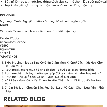
Bật mí 10 mẹo xịt nước hoa đúng cách giúp cơ thể thơm lâu suốt ngày dài
Top 5 dầu gội ngăn rụng tóc hiệu quả và được tin dùng hiện nay
Previous
Mụn mọc ở mũi: Nguyên nhân, cách loại bỏ và cách ngăn ngừa
Next
Các loại sữa rửa mặt cho da dầu mụn tốt nhất hiện nay
Related Topics
#chamsocsuckhoe
#DHC
#giammun
Share
WHAT’S HOT
BHA, Niacinamide và Zinc Có Giúp Giảm Mụn Không? Cách Kết Hợp Cho
Da Dầu Mụn
Routine skincare mùa hè cho da dầu - 5 bước tối giản không bí da
Routine chăm da tay chuẩn spa giúp đôi tay mềm mịn như ‘búp măng’
Routine Hiệu Quả Cho Da Dầu Mụn, Da Dễ Nổi Mụn
Xử Lý Sẹo Mụn: Cách Cải Thiện Sẹo Rỗ, Thâm Mụn Và Phục Hồi Da Sau
Mụn
Chăm Sóc Mụn Chuyên Sâu: Peel Da, Laser Và Cách Chọn Liệu Trình Phù
Hợp
RELATED BLOG