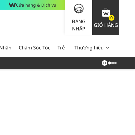
Cửa hàng & Dịch vụ
0
ĐĂNG
GIỎ HÀNG
NHẬP
 Nhân
Chăm Sóc Tóc
Trẻ Em
Thương hiệu
Nam Giới
Chăm Sóc 