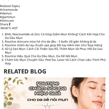
Related Topics
#chamsocda
#damun
#giammun
#skincare
Share
WHAT’S HOT
BHA, Niacinamide và Zinc Có Giúp Giảm Mụn Không? Cách Kết Hợp Cho
Da Dầu Mụn
Routine skincare mùa hè cho da dầu - 5 bước tối giản không bí da
Routine chăm da tay chuẩn spa giúp đôi tay mềm mịn như ‘búp măng’
Xử Lý Sẹo Mụn: Cách Cải Thiện Sẹo Rỗ, Thâm Mụn Và Phục Hồi Da Sau
Mụn
Routine Hiệu Quả Cho Da Dầu Mụn, Da Dễ Nổi Mụn
Chăm Sóc Mụn Chuyên Sâu: Peel Da, Laser Và Cách Chọn Liệu Trình Phù
Hợp
RELATED BLOG