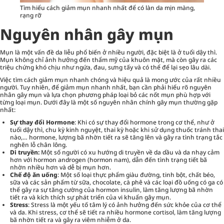
Tìm hiểu cách giảm mụn nhanh nhất để có làn da mịn màng,
rạng rỡ
Nguyên nhân gây mụn
Mụn là một vấn đề da liễu phổ biến ở nhiều người, đặc biệt là ở tuổi dậy thì.
Mụn không chỉ ảnh hưởng đến thẩm mỹ của khuôn mặt, mà còn gây ra các
triệu chứng khó chịu như ngứa, đau, sưng tấy và có thể để lại sẹo lâu dài.
Việc tìm cách giảm mụn nhanh chóng và hiệu quả là mong ước của rất nhiều
người. Tuy nhiên, để giảm mụn nhanh nhất, bạn cần phải hiểu rõ nguyên
nhân gây mụn và lựa chọn phương pháp loại bỏ các nốt mụn phù hợp với
từng loại mụn. Dưới đây là một số nguyên nhân chính gây mụn thường gặp
nhất:
Sự thay đổi Hormone
: Khi có sự thay đổi hormone trong cơ thể, như ở
tuổi dậy thì, chu kỳ kinh nguyệt, thai kỳ hoặc khi sử dụng thuốc tránh thai
nào,… hormone, lượng bã nhờn tiết ra sẽ tăng lên và gây ra tình trạng tắc
nghẽn lỗ chân lông.
Di truyền:
Một số người có xu hướng di truyền về da dầu và da nhạy cảm
hơn với hormon androgen (hormon nam), dẫn đến tình trạng tiết bã
nhờn nhiều hơn và dễ bị mụn hơn.
Chế độ ăn uống
: Một số loại thực phẩm giàu đường, tinh bột, chất béo,
sữa và các sản phẩm từ sữa, chocolate, cà phê và các loại đồ uống có ga có
thể gây ra sự tăng cường của hormon insulin, làm tăng lượng bã nhờn
tiết ra và kích thích sự phát triển của vi khuẩn gây mụn.
Stress
: Stress là một yếu tố tâm lý có ảnh hưởng đến sức khỏe của cơ thể
và da. Khi stress, cơ thể sẽ tiết ra nhiều hormone cortisol, làm tăng lượng
bã nhờn tiết ra và gây ra viêm nhiễm ở da.