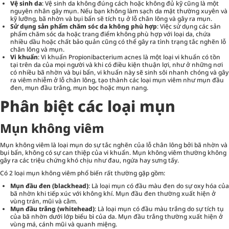
Vệ sinh da
: Vệ sinh da không đúng cách hoặc không đủ kỹ cũng là một
nguyên nhân gây mụn. Nếu bạn không làm sạch da mặt thường xuyên và
kỹ lưỡng, bã nhờn và bụi bẩn sẽ tích tụ ở lỗ chân lông và gây ra mụn.
Sử dụng sản phẩm chăm sóc da không phù hợp
: Việc sử dụng các sản
phẩm chăm sóc da hoặc trang điểm không phù hợp với loại da, chứa
nhiều dầu hoặc chất bảo quản cũng có thể gây ra tình trạng tắc nghẽn lỗ
chân lông và mụn.
Vi khuẩn
: Vi khuẩn Propionibacterium acnes là một loại vi khuẩn có tồn
tại trên da của mọi người và khi có điều kiện thuận lợi, như ở những nơi
có nhiều bã nhờn và bụi bẩn, vi khuẩn này sẽ sinh sôi nhanh chóng và gây
ra viêm nhiễm ở lỗ chân lông, tạo thành các loại mụn viêm như mụn đầu
đen, mụn đầu trắng, mụn bọc hoặc mụn nang.
Phân biệt các loại mụn
Mụn không viêm
Mụn không viêm là loại mụn do sự tắc nghẽn của lỗ chân lông bởi bã nhờn và
bụi bẩn, không có sự can thiệp của vi khuẩn. Mụn không viêm thường không
gây ra các triệu chứng khó chịu như đau, ngứa hay sưng tấy.
Có 2 loại mụn không viêm phổ biến rất thường gặp gồm:
Mụn đầu đen (blackhead)
: Là loại mụn có đầu màu đen do sự oxy hóa của
bã nhờn khi tiếp xúc với không khí. Mụn đầu đen thường xuất hiện ở
vùng trán, mũi và cằm.
Mụn đầu trắng (whitehead)
: Là loại mụn có đầu màu trắng do sự tích tụ
của bã nhờn dưới lớp biểu bì của da. Mụn đầu trắng thường xuất hiện ở
vùng má, cánh mũi và quanh miệng.