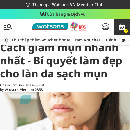
Giao hàng nhanh 24h - Áp dụng khu vực TP. Hồ Chí Minh
Miễn phí giao hàng cho đơn hàng từ 249,000Đ
Tham gia Watsons VN Member Club!
Cửa hàng & Dịch vụ
0
All
Chăm Sóc Cá Nhân
Ch
Thu thập thêm voucher hot tại Trạm Voucher
Thu thập thêm voucher hot tại Trạm Voucher
Cảnh báo An
Cách giảm mụn nhanh
nhất - Bí quyết làm đẹp
cho làn da sạch mụn
Chăm Sóc Da
/
2023-08-08
by Watsons Vietnam
2858