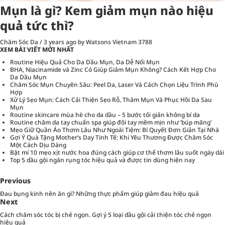
Mụn là gì? Kem giảm mụn nào hiệu
quả tức thì?
Chăm Sóc Da
/
3 years ago
by Watsons Vietnam
3788
XEM BÀI VIẾT MỚI NHẤT
Routine Hiệu Quả Cho Da Dầu Mụn, Da Dễ Nổi Mụn
BHA, Niacinamide và Zinc Có Giúp Giảm Mụn Không? Cách Kết Hợp Cho
Da Dầu Mụn
Chăm Sóc Mụn Chuyên Sâu: Peel Da, Laser Và Cách Chọn Liệu Trình Phù
Hợp
Xử Lý Sẹo Mụn: Cách Cải Thiện Sẹo Rỗ, Thâm Mụn Và Phục Hồi Da Sau
Mụn
Routine skincare mùa hè cho da dầu – 5 bước tối giản không bí da
Routine chăm da tay chuẩn spa giúp đôi tay mềm mịn như ‘búp măng’
Mẹo Giữ Quần Áo Thơm Lâu Như Ngoài Tiệm: Bí Quyết Đơn Giản Tại Nhà
Gợi Ý Quà Tặng Mother’s Day Tinh Tế: Khi Yêu Thương Được Chăm Sóc
Một Cách Dịu Dàng
Bật mí 10 mẹo xịt nước hoa đúng cách giúp cơ thể thơm lâu suốt ngày dài
Top 5 dầu gội ngăn rụng tóc hiệu quả và được tin dùng hiện nay
Previous
Đau bụng kinh nên ăn gì? Những thực phẩm giúp giảm đau hiệu quả
Next
Cách chăm sóc tóc bị chẻ ngọn. Gợi ý 5 loại dầu gội cải thiện tóc chẻ ngọn
hiệu quả