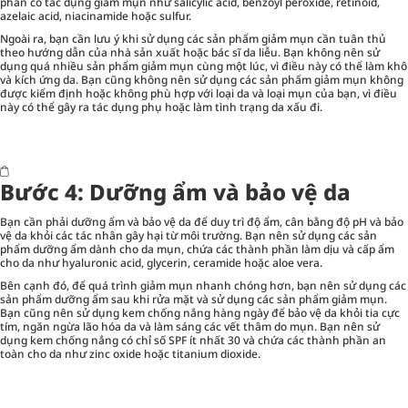
phần có tác dụng giảm mụn như salicylic acid, benzoyl peroxide, retinoid,
azelaic acid, niacinamide hoặc sulfur.
Ngoài ra, bạn cần lưu ý khi sử dụng các sản phẩm giảm mụn cần tuân thủ
theo hướng dẫn của nhà sản xuất hoặc bác sĩ da liễu. Bạn không nên sử
dụng quá nhiều sản phẩm giảm mụn cùng một lúc, vì điều này có thể làm khô
và kích ứng da. Bạn cũng không nên sử dụng các sản phẩm giảm mụn không
được kiểm định hoặc không phù hợp với loại da và loại mụn của bạn, vì điều
này có thể gây ra tác dụng phụ hoặc làm tình trạng da xấu đi.
Bước 4: Dưỡng ẩm và bảo vệ da
Bạn cần phải dưỡng ẩm và bảo vệ da để duy trì độ ẩm, cân bằng độ pH và bảo
vệ da khỏi các tác nhân gây hại từ môi trường. Bạn nên sử dụng các sản
phẩm dưỡng ẩm dành cho da mụn, chứa các thành phần làm dịu và cấp ẩm
cho da như hyaluronic acid, glycerin, ceramide hoặc aloe vera.
Bên cạnh đó, để quá trình giảm mụn nhanh chóng hơn, bạn nên sử dụng các
sản phẩm dưỡng ẩm sau khi rửa mặt và sử dụng các sản phẩm giảm mụn.
Bạn cũng nên sử dụng kem chống nắng hàng ngày để bảo vệ da khỏi tia cực
tím, ngăn ngừa lão hóa da và làm sáng các vết thâm do mụn. Bạn nên sử
dụng kem chống nắng có chỉ số SPF ít nhất 30 và chứa các thành phần an
toàn cho da như zinc oxide hoặc titanium dioxide.