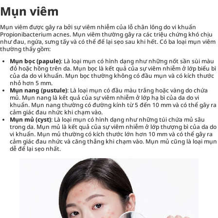
Mụn viêm
Mụn viêm được gây ra bởi sự viêm nhiễm của lỗ chân lông do vi khuẩn
Propionibacterium acnes. Mụn viêm thường gây ra các triệu chứng khó chịu
như đau, ngứa, sưng tấy và có thể để lại sẹo sau khi hết. Có ba loại mụn viêm
thường thấy gồm:
Mụn bọc (papule)
: Là loại mụn có hình dạng như những nốt sần sùi màu
đỏ hoặc hồng trên da. Mụn bọc là kết quả của sự viêm nhiễm ở lớp biểu bì
của da do vi khuẩn. Mụn bọc thường không có đầu mụn và có kích thước
nhỏ hơn 5 mm.
Mụn nang (pustule)
: Là loại mụn có đầu màu trắng hoặc vàng do chứa
mủ. Mụn nang là kết quả của sự viêm nhiễm ở lớp hạ bì của da do vi
khuẩn. Mụn nang thường có đường kính từ 5 đến 10 mm và có thể gây ra
cảm giác đau nhức khi chạm vào.
Mụn mủ (cyst)
: Là loại mụn có hình dạng như những túi chứa mủ sâu
trong da. Mụn mủ là kết quả của sự viêm nhiễm ở lớp thượng bì của da do
vi khuẩn. Mụn mủ thường có kích thước lớn hơn 10 mm và có thể gây ra
cảm giác đau nhức và căng thẳng khi chạm vào. Mụn mủ cũng là loại mụn
dễ để lại sẹo nhất.