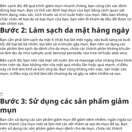
Bên cạnh đó, để quá trình giảm mụn nhanh chóng, bạn cũng cần xác định
đúng loại mụn. Bạn có thể xác định loại mụn của bạn bằng cách quan sát
hình dạng, màu sắc, kích thước và vị trí xuất hiện của mụn. Nếu bạn không
chắc chắn về loại da và loại mụn của bạn, bạn nên đi khám da liễu để được tư
vấn chính xác.
Bước 2: Làm sạch da mặt hàng ngày
Bạn cần phải làm sạch da mặt ít nhất hai lần một ngày, vào buổi sáng và buổi
tối, để loại bỏ bã nhờn, bụi bẩn và vi khuẩn gây mụn. Bạn nên sử dụng các
sản phẩm làm sạch da
dành cho da mụn, chứa các thành phần kháng khuẩn
và làm dịu da như salicylic acid, benzoyl peroxide, tea tree oil hoặc aloe vera.
Bên cạnh đó, bạn nên rửa mặt với nước ấm và massage nhẹ nhàng theo hình
tròn trên da. Bạn không nên rửa mặt quá nhiều lần hoặc quá mạnh, vì điều
này có thể làm khô và kích ứng da. Bạn cũng không nên nặn, vặn hoặc cào
mụn, vì điều này có thể làm tổn thương da và gây ra viêm nhiễm và sẹo.
Bước 3: Sử dụng các sản phẩm giảm
mụn
Bạn cần sử dụng các
sản phẩm giảm mụn
để giảm viêm nhiễm, ngăn ngừa sự
hình thành của mụn mới và làm mờ các vết thâm và sẹo do mụn để lại. Bạn
nên sử dụng các sản phẩm giảm mụn dành cho da mụn, chứa các thành