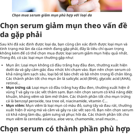
Chọn mua serum giảm mụn phù hợp với loại da
Chọn serum giảm mụn theo vấn đề
da gặp phải
Sau khi đã xác định được loại da, bạn cũng cần xác định được loại mụn và
tình trạng mà làn da của mình đang gặp phải, đây là tiêu chí quan trọng
không kém để có thể chọn mua được loại serum giảm mụn hiệu quả nhất.
Trong đó, có các loại mụn thường gặp như:
Mụn ẩn: Loại mụn không có đầu trắng hay đầu đen, thường xuất hiện
dưới da và gây cảm giác đau nhức khi chạm vào. Bạn nên chọn serum có
khả năng làm sạch sâu, loại bỏ tế bào chết và bã nhờn trong lỗ chân lông.
Các thành phần tốt cho mụn ẩn là salicylic acid (BHA), glycolic acid (AHA),
retinol…
Mụn trứng cá:
Loại mụn có đầu trắng hay đầu đen, thường xuất hiện ở
vùng T và gây ra các vết thâm sạm. Bạn nên chọn serum có khả năng diệt
khuẩn, kháng viêm và làm mờ thâm. Các thành phần tốt cho mụn trứng
cá là benzoyl peroxide, tea tree oil, niacinamide, vitamin C…
Mụn viêm:
Mụn viêm là loại mụn có màu đỏ, sưng tấy và đau rát, thường
xuất hiện ở vùng má và cằm và gây ra các vết sẹo rỗ. Bạn nên chọn serum
có khả năng làm dịu, giảm sưng và phục hồi da. Các thành phần tốt cho
mụn viêm là centella asiatica, aloe vera, chamomile, snail mucin…
Chọn serum có thành phần phù hợp