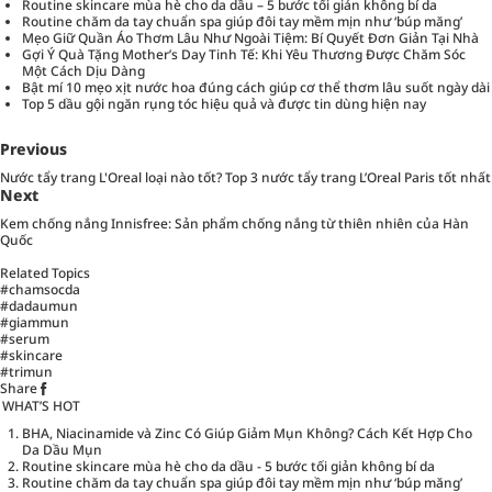
Routine skincare mùa hè cho da dầu – 5 bước tối giản không bí da
Routine chăm da tay chuẩn spa giúp đôi tay mềm mịn như ‘búp măng’
Mẹo Giữ Quần Áo Thơm Lâu Như Ngoài Tiệm: Bí Quyết Đơn Giản Tại Nhà
Gợi Ý Quà Tặng Mother’s Day Tinh Tế: Khi Yêu Thương Được Chăm Sóc
Một Cách Dịu Dàng
Bật mí 10 mẹo xịt nước hoa đúng cách giúp cơ thể thơm lâu suốt ngày dài
Top 5 dầu gội ngăn rụng tóc hiệu quả và được tin dùng hiện nay
Previous
Nước tẩy trang L'Oreal loại nào tốt? Top 3 nước tẩy trang L’Oreal Paris tốt nhất
Next
Kem chống nắng Innisfree: Sản phẩm chống nắng từ thiên nhiên của Hàn
Quốc
Related Topics
#chamsocda
#dadaumun
#giammun
#serum
#skincare
#trimun
Share
WHAT’S HOT
BHA, Niacinamide và Zinc Có Giúp Giảm Mụn Không? Cách Kết Hợp Cho
Da Dầu Mụn
Routine skincare mùa hè cho da dầu - 5 bước tối giản không bí da
Routine chăm da tay chuẩn spa giúp đôi tay mềm mịn như ‘búp măng’