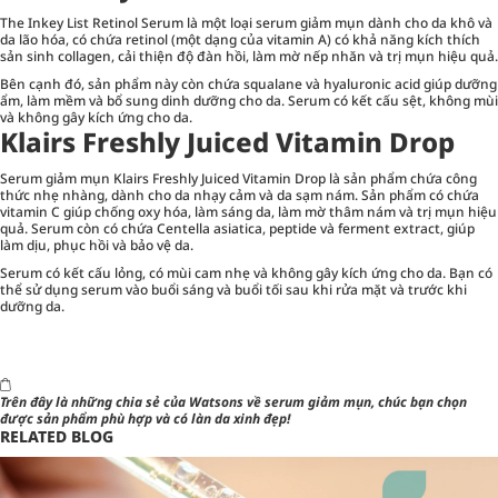
The Inkey List Retinol Serum là một loại serum giảm mụn dành cho da khô và
da lão hóa, có chứa retinol (một dạng của vitamin A) có khả năng kích thích
sản sinh collagen, cải thiện độ đàn hồi, làm mờ nếp nhăn và trị mụn hiệu quả.
Bên cạnh đó, sản phẩm này còn chứa squalane và hyaluronic acid giúp dưỡng
ẩm, làm mềm và bổ sung dinh dưỡng cho da. Serum có kết cấu sệt, không mùi
và không gây kích ứng cho da.
Klairs Freshly Juiced Vitamin Drop
Serum giảm mụn Klairs Freshly Juiced Vitamin Drop là sản phẩm chứa công
thức nhẹ nhàng, dành cho da nhạy cảm và da sạm nám. Sản phẩm có chứa
vitamin C giúp chống oxy hóa, làm sáng da, làm mờ thâm nám và trị mụn hiệu
quả. Serum còn có chứa Centella asiatica, peptide và ferment extract, giúp
làm dịu, phục hồi và bảo vệ da.
Serum có kết cấu lỏng, có mùi cam nhẹ và không gây kích ứng cho da. Bạn có
thể sử dụng serum vào buổi sáng và buổi tối sau khi rửa mặt và trước khi
dưỡng da.
Trên đây là những chia sẻ của
Watsons
về serum giảm mụn, chúc bạn chọn
được sản phẩm phù hợp và có làn da xinh đẹp!
RELATED BLOG