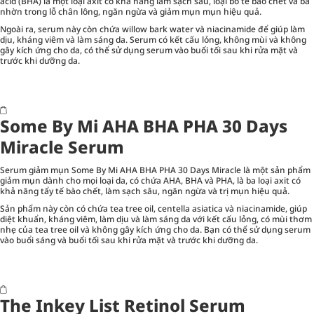
acid (BHA) là một loại axit có khả năng làm sạch sâu, loại bỏ tế bào chết và bã
nhờn trong lỗ chân lông, ngăn ngừa và giảm mụn mụn hiệu quả.
Ngoài ra, serum này còn chứa willow bark water và niacinamide để giúp làm
dịu, kháng viêm và làm sáng da. Serum có kết cấu lỏng, không mùi và không
gây kích ứng cho da, có thể sử dụng serum vào buổi tối sau khi rửa mặt và
trước khi dưỡng da.
Some By Mi AHA BHA PHA 30 Days
Miracle Serum
Serum giảm mụn Some By Mi AHA BHA PHA 30 Days Miracle là một sản phẩm
giảm mụn dành cho mọi loại da, có chứa AHA, BHA và PHA, là ba loại axit có
khả năng tẩy tế bào chết, làm sạch sâu, ngăn ngừa và trị mụn hiệu quả.
Sản phẩm này còn có chứa tea tree oil, centella asiatica và niacinamide, giúp
diệt khuẩn, kháng viêm, làm dịu và làm sáng da với kết cấu lỏng, có mùi thơm
nhẹ của tea tree oil và không gây kích ứng cho da. Bạn có thể sử dụng serum
vào buổi sáng và buổi tối sau khi rửa mặt và trước khi dưỡng da.
The Inkey List Retinol Serum