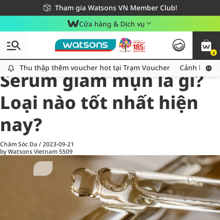
Giao hàng nhanh 24h - Áp dụng khu vực TP. Hồ Chí Minh
Miễn phí giao hàng cho đơn hàng từ 249,000Đ
Tham gia Watsons VN Member Club!
Cửa hàng & Dịch vụ
0
All
Chăm Sóc Cá Nhân
Ch
Thu thập thêm voucher hot tại Trạm Voucher
Thu thập thêm voucher hot tại Trạm Voucher
Cảnh báo An
Serum giảm mụn là gì?
Loại nào tốt nhất hiện
nay?
Chăm Sóc Da
/
2023-09-21
by Watsons Vietnam
5509