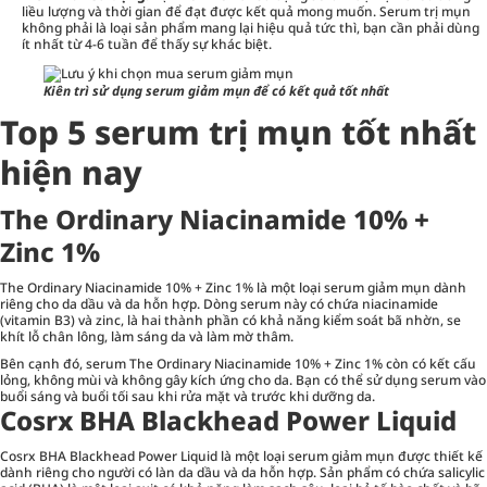
liều lượng và thời gian để đạt được kết quả mong muốn. Serum trị mụn
không phải là loại sản phẩm mang lại hiệu quả tức thì, bạn cần phải dùng
ít nhất từ 4-6 tuần để thấy sự khác biệt.
Kiên trì sử dụng serum giảm mụn để có kết quả tốt nhất
Top 5 serum trị mụn tốt nhất
hiện nay
The Ordinary Niacinamide 10% +
Zinc 1%
The Ordinary Niacinamide 10% + Zinc 1% là một loại serum giảm mụn dành
riêng cho da dầu và da hỗn hợp. Dòng serum này có chứa niacinamide
(vitamin B3) và zinc, là hai thành phần có khả năng kiểm soát bã nhờn, se
khít lỗ chân lông, làm sáng da và làm mờ thâm.
Bên cạnh đó, serum The Ordinary Niacinamide 10% + Zinc 1% còn có kết cấu
lỏng, không mùi và không gây kích ứng cho da. Bạn có thể sử dụng serum vào
buổi sáng và buổi tối sau khi rửa mặt và trước khi dưỡng da.
Cosrx BHA Blackhead Power Liquid
Cosrx BHA Blackhead Power Liquid là một loại serum giảm mụn được thiết kế
dành riêng cho người có làn da dầu và da hỗn hợp. Sản phẩm có chứa salicylic