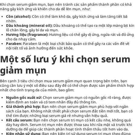
Khi chọn serum giảm mụn, bạn nên tránh các sản phẩm thành phần có khả
năng gây kích ứng và khiến cho da dễ lên mụn, như:
Cồn (alcohol):
Cồn có thể làm khô da, gây kích ứng và làm tăng tiết bã
nhờn.
Dầu khoáng (mineral oil):
Dầu khoáng có thể tạo ra một lớp màng bịt kín
lỗ chân lông, gây bí da và mụn.
Hương liệu (fragrance):
Hương liệu có thể gây dị ứng, ngứa rát và đỏ ửng
cho da nhạy cảm.
Paraben:
Paraben là một loại chất bảo quản có thể gây ra các vấn đề về
nội tiết tố và ảnh hưởng đến sức khỏe.
Một số lưu ý khi chọn serum
giảm mụn
Bên cạnh 3 tiêu chí chọn mua serum giảm mụn quan trọng bên trên, bạn
cũng cần lưu ý một số điều sau đây để có thể chọn được sản phẩm thích hợp
nhất cho tình trạng da của mình, bao gồm:
Nguồn gốc xuất xứ:
Chọn serum giảm mụn có nguồn gốc rõ ràng, được
kiểm định an toàn và có tem nhãn đầy đủ thông tin.
Giá thành phù hợp:
Bạn nên chọn serum giảm mụn phù hợp với ngân
sách của bạn. Không nhất thiết phải chọn serum đắt tiền mới tốt, bạn có
thể tìm được những loại serum giá rẻ nhưng vẫn hiệu quả.
Kết cấu serum:
Bạn nên chọn serum trị mụn có kết cấu nhẹ, không quá
dày hay dính. Serum trị mụn nên được thoa sau khi rửa mặt và trước khi
dưỡng da để giúp các thành phần hoạt tính thẩm thấu tốt hơn vào da.
Kiên nhẫn sử dụng:
Bạn nên kiên trì sử dụng serum trị mụn theo đúng