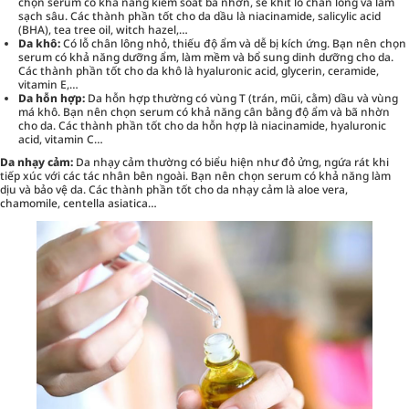
chọn serum có khả năng kiểm soát bã nhờn, se khít lỗ chân lông và làm
sạch sâu. Các thành phần tốt cho da dầu là niacinamide, salicylic acid
(BHA), tea tree oil, witch hazel,…
Da khô:
Có lỗ chân lông nhỏ, thiếu độ ẩm và dễ bị kích ứng. Bạn nên chọn
serum có khả năng dưỡng ẩm, làm mềm và bổ sung dinh dưỡng cho da.
Các thành phần tốt cho da khô là hyaluronic acid, glycerin, ceramide,
vitamin E,…
Da hỗn hợp:
Da hỗn hợp thường có vùng T (trán, mũi, cằm) dầu và vùng
má khô. Bạn nên chọn serum có khả năng cân bằng độ ẩm và bã nhờn
cho da. Các thành phần tốt cho da hỗn hợp là niacinamide, hyaluronic
acid, vitamin C…
Da nhạy cảm:
Da nhạy cảm thường có biểu hiện như đỏ ửng, ngứa rát khi
tiếp xúc với các tác nhân bên ngoài. Bạn nên chọn serum có khả năng làm
dịu và bảo vệ da. Các thành phần tốt cho da nhạy cảm là aloe vera,
chamomile, centella asiatica…