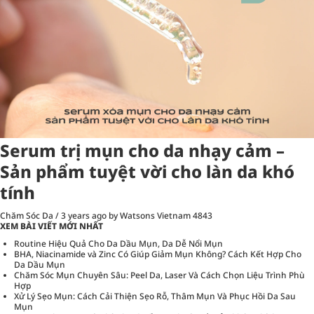
Serum trị mụn cho da nhạy cảm –
Sản phẩm tuyệt vời cho làn da khó
tính
Chăm Sóc Da
/
3 years ago
by Watsons Vietnam
4843
XEM BÀI VIẾT MỚI NHẤT
Routine Hiệu Quả Cho Da Dầu Mụn, Da Dễ Nổi Mụn
BHA, Niacinamide và Zinc Có Giúp Giảm Mụn Không? Cách Kết Hợp Cho
Da Dầu Mụn
Chăm Sóc Mụn Chuyên Sâu: Peel Da, Laser Và Cách Chọn Liệu Trình Phù
Hợp
Xử Lý Sẹo Mụn: Cách Cải Thiện Sẹo Rỗ, Thâm Mụn Và Phục Hồi Da Sau
Mụn