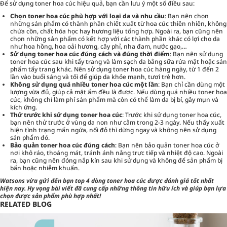
Để sử dụng toner hoa cúc hiệu quả, bạn cần lưu ý một số điều sau:
Chọn toner hoa cúc phù hợp với loại da và nhu cầu
: Bạn nên chọn
những sản phẩm có thành phần chiết xuất từ hoa cúc thiên nhiên, không
chứa cồn, chất hóa học hay hương liệu tổng hợp. Ngoài ra, bạn cũng nên
chọn những sản phẩm có kết hợp với các thành phần khác có lợi cho da
như hoa hồng, hoa oải hương, cây phỉ, nha đam, nước gạo,…
Sử dụng toner hoa cúc đúng cách và đúng thời điểm
: Bạn nên sử dụng
toner hoa cúc sau khi tẩy trang và làm sạch da bằng sữa rửa mặt hoặc sản
phẩm tẩy trang khác. Nên sử dụng toner hoa cúc hàng ngày, từ 1 đến 2
lần vào buổi sáng và tối để giúp da khỏe mạnh, tươi trẻ hơn.
Không sử dụng quá nhiều toner hoa cúc một lần
: Bạn chỉ cần dùng một
lượng vừa đủ, giúp cả mặt ẩm đều là được. Nếu dùng quá nhiều toner hoa
cúc, không chỉ làm phí sản phẩm mà còn có thể làm da bị bí, gây mụn và
kích ứng.
Thử trước khi sử dụng toner hoa cúc
: Trước khi sử dụng toner hoa cúc,
bạn nên thử trước ở vùng da non như cằm trong 2-3 ngày. Nếu thấy xuất
hiện tình trạng mẩn ngứa, nổi đỏ thì dừng ngay và không nên sử dụng
sản phẩm đó.
Bảo quản toner hoa cúc đúng cách
: Bạn nên bảo quản toner hoa cúc ở
nơi khô ráo, thoáng mát, tránh ánh nắng trực tiếp và nhiệt độ cao. Ngoài
ra, bạn cũng nên đóng nắp kín sau khi sử dụng và không để sản phẩm bị
bẩn hoặc nhiễm khuẩn.
Watsons vừa gửi đến bạn top 4 dòng toner hoa cúc được đánh giá tốt nhất
hiện nay. Hy vọng bài viết đã cung cấp những thông tin hữu ích và giúp bạn lựa
chọn được sản phẩm phù hợp nhất!
RELATED BLOG