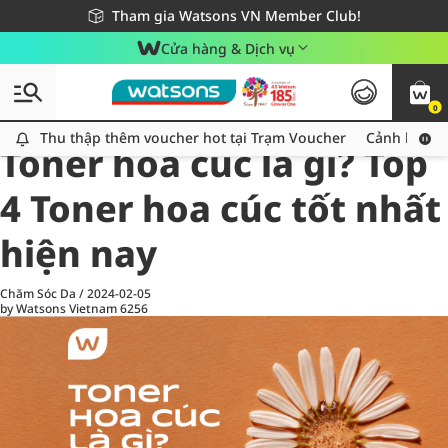
Giao hàng nhanh 24h - Áp dụng khu vực TP. Hồ Chí Minh
Miễn phí giao hàng cho đơn hàng từ 249,000Đ
Tham gia Watsons VN Member Club!
Cửa hàng & Dịch vụ
0
All
Chăm Sóc Cá Nhân
Ch
Thu thập thêm voucher hot tại Trạm Voucher
Thu thập thêm voucher hot tại Trạm Voucher
Cảnh báo An
Toner hoa cúc là gì? Top
4 Toner hoa cúc tốt nhất
hiện nay
Chăm Sóc Da
/
2024-02-05
by Watsons Vietnam
6256