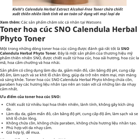
Kiehl’s Calendula Herbal Extract Alcohol-Free Toner chứa chiết
xuất thiên nhiên lành tính và an toàn sử dụng với mọi loại da
Xem thêm:
Các sản phẩm chăm sóc cá nhân tại Watsons
Toner hoa cúc SNO Calendula Herbal
Phyto Toner
Một trong những dòng toner hoa cúc cũng được đánh giá rất tốt là
SNO
Calendula Herbal Phyto Toner
. Đây là một sản phẩm của thương hiệu mỹ
phẩm thiên nhiên SNO, được chiết xuất từ hoa cúc, hoa oải hương, hoa cúc la
mã, hoa cẩm chướng và hoa nhài.
Sản phẩm có công dụng làm dịu da, giảm mẩn đỏ, cân bằng độ pH, cung cấp
độ ẩm, làm sạch và se khít lỗ chân lông, giúp da trở nên mềm mại, mịn màng
và sáng khỏe. Toner hoa cúc SNO Calendula Herbal Phyto không chứa cồn,
paraben hay các hương liệu nhân tạo nên an toàn với cả những làn da nhạy
cảm nhất.
Ưu điểm của toner hoa cúc SNO:
Chiết xuất từ nhiều loại hoa thiên nhiên, lành tính, không gây kích ứng
da.
Làm dịu da, giảm mẩn đỏ, cân bằng độ pH, cung cấp độ ẩm, làm sạch và se
khít lỗ chân lông.
Không chứa cồn, không chứa paraben, không chứa hương liệu nhân tạo.
Phù hợp với da nhạy cảm.
Giá hợp lý, dễ mua.