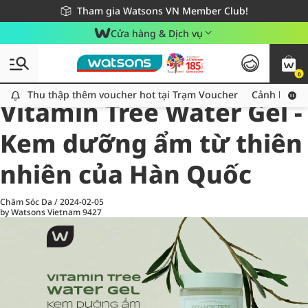
Giao hàng nhanh 24h - Áp dụng khu vực TP. Hồ Chí Minh
Miễn phí giao hàng cho đơn hàng từ 249,000Đ
Tham gia Watsons VN Member Club!
Cửa hàng & Dịch vụ
0
All
Chăm Sóc Cá Nhân
Ch
Thu thập thêm voucher hot tại Trạm Voucher
Thu thập thêm voucher hot tại Trạm Voucher
Cảnh báo An
Vitamin Tree Water Gel -
Kem dưỡng ẩm từ thiên
nhiên của Hàn Quốc
Chăm Sóc Da
/
2024-02-05
by Watsons Vietnam
9427