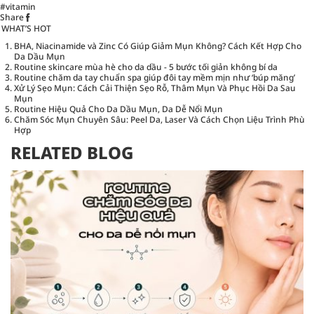
#vitamin
Share
WHAT’S HOT
BHA, Niacinamide và Zinc Có Giúp Giảm Mụn Không? Cách Kết Hợp Cho
Da Dầu Mụn
Routine skincare mùa hè cho da dầu - 5 bước tối giản không bí da
Routine chăm da tay chuẩn spa giúp đôi tay mềm mịn như ‘búp măng’
Xử Lý Sẹo Mụn: Cách Cải Thiện Sẹo Rỗ, Thâm Mụn Và Phục Hồi Da Sau
Mụn
Routine Hiệu Quả Cho Da Dầu Mụn, Da Dễ Nổi Mụn
Chăm Sóc Mụn Chuyên Sâu: Peel Da, Laser Và Cách Chọn Liệu Trình Phù
Hợp
RELATED BLOG