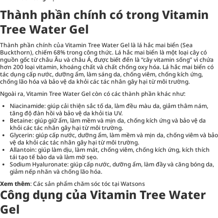
Thành phần chính có trong Vitamin
Tree Water Gel
Thành phần chính của Vitamin Tree Water Gel là lá hắc mai biển (Sea
Buckthorn), chiếm 68% trong công thức. Lá hắc mai biển là một loại cây có
nguồn gốc từ châu Âu và châu Á, được biết đến là “cây vitamin sống” vì chứa
hơn 200 loại vitamin, khoáng chất và chất chống oxy hóa. Lá hắc mai biển có
tác dụng cấp nước, dưỡng ẩm, làm sáng da, chống viêm, chống kích ứng,
chống lão hóa và bảo vệ da khỏi các tác nhân gây hại từ môi trường.
Ngoài ra, Vitamin Tree Water Gel còn có các thành phần khác như:
Niacinamide: giúp cải thiện sắc tố da, làm đều màu da, giảm thâm nám,
tăng độ đàn hồi và bảo vệ da khỏi tia UV.
Betaine: giúp giữ ẩm, làm mềm và mịn da, chống kích ứng và bảo vệ da
khỏi các tác nhân gây hại từ môi trường.
Glycerin: giúp cấp nước, dưỡng ẩm, làm mềm và mịn da, chống viêm và bảo
vệ da khỏi các tác nhân gây hại từ môi trường.
Allantoin: giúp làm dịu, làm mát, chống viêm, chống kích ứng, kích thích
tái tạo tế bào da và làm mờ sẹo.
Sodium Hyaluronate: giúp cấp nước, dưỡng ẩm, làm đầy và căng bóng da,
giảm nếp nhăn và chống lão hóa.
Xem thêm
:
Các sản phẩm chăm sóc tóc tại Watsons
Công dụng của Vitamin Tree Water
Gel