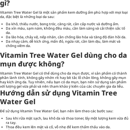
gì?
Vitamin Tree Water Gel là một sản phẩm kem dưỡng ẩm phù hợp với mọi loại
da, đặc biệt là những loại da sau:
Da khô, thiếu nước, bong tróc, căng rát, cần cấp nước và dưỡng ẩm.
Da xỉn màu, sạm nám, không đều màu, cần làm sáng và cải thiện sắc tố
da.
Da lão hóa, chảy xệ, nếp nhăn, cần chống lão hóa và tăng độ đàn hồi da.
Da nhạy cảm, dễ kích ứng, mẩn đỏ, ngứa rát, cần làm dịu, làm mát và
chống viêm da.
Vitamin Tree Water Gel dùng cho da
mụn được không?
Vitamin Tree Water Gel có thể dùng cho da mụn được, vì sản phẩm có thành
phần lành tính, không gây nhờn rít hay bít tắc lỗ chân lông, không gây mụn
hay kích ứng da. Tuy nhiên, nếu bạn có da mụn, bạn nên sử dụng sản phẩm
với lượng gel vừa phải và nên tham khảo ý kiến của các chuyên gia da liễu.
Hướng dẫn sử dụng Vitamin Tree
Water Gel
Để sử dụng Vitamin Tree Water Gel, bạn nên làm theo các bước sau:
Sau khi rửa mặt sạch, lau khô da và thoa toner, lấy một lượng kem vừa đủ
ra tay.
Thoa đều kem lên mặt và cổ, vỗ nhẹ để kem thẩm thấu vào da.