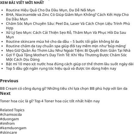
XEM BÀI VIẾT MỚI NHẤT
Routine Hiệu Quả Cho Da Dầu Mụn, Da Dễ Nổi Mụn
BHA, Niacinamide và Zinc Có Giúp Giảm Mụn Không? Cách Kết Hợp Cho
Da Dầu Mụn
Chăm Sóc Mụn Chuyên Sâu: Peel Da, Laser Và Cách Chọn Liệu Trình Phù
Hợp
Xử Lý Sẹo Mụn: Cách Cải Thiện Sẹo Rỗ, Thâm Mụn Và Phục Hồi Da Sau
Mụn
Routine skincare mùa hè cho da dầu – 5 bước tối giản không bí da
Routine chăm da tay chuẩn spa giúp đôi tay mềm mịn như ‘búp măng’
Mẹo Giữ Quần Áo Thơm Lâu Như Ngoài Tiệm: Bí Quyết Đơn Giản Tại Nhà
Gợi Ý Quà Tặng Mother’s Day Tinh Tế: Khi Yêu Thương Được Chăm Sóc
Một Cách Dịu Dàng
Bật mí 10 mẹo xịt nước hoa đúng cách giúp cơ thể thơm lâu suốt ngày dài
Top 5 dầu gội ngăn rụng tóc hiệu quả và được tin dùng hiện nay
Previous
BB Cream có công dụng gì? Những tiêu chí lựa chọn BB phù hợp với làn da
Next
Toner hoa cúc là gì? Top 4 Toner hoa cúc tốt nhất hiện nay
Related Topics
#chamsocda
#duongam
#imfrom
#kemduongam
#skincare