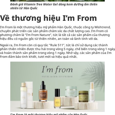
Đánh giá Vitamin Tree Water Gel dòng kem dưỡng ẩm thiên
nhiên từ Hàn Quốc
Về thương hiệu I’m From
I’m From là một thương hiệu mỹ phẩm Hàn Quốc, thuộc công ty Wishtrend,
chuyên phát triển các sản phẩm chăm sóc da chất lượng cao. I’m From có
phương châm là “I’m From Nature”, tức là tất cả các sản phẩm của thương
hiệu đều có nguồn gốc từ thiên nhiên, an toàn và lành tính với da.
Ngoài ra, I’m From còn có quy tắc “Rule 511”, tức là chỉ sử dụng các thành
phần thiên nhiên được thu hái trong vòng 5 ngày, chế biến trong vòng 1 ngày
và hoàn thành sản phẩm trong vòng 1 ngày. Nhờ vậy, các sản phẩm của I’m
From đảm bảo tinh khiết, tươi mới và hiệu quả nhất.
I’m From là một thương hiệu mỹ phẩm của Hàn Quốc