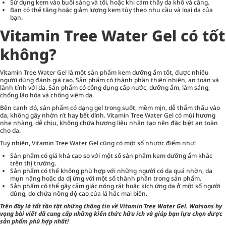
Sử dụng kem vào buổi sáng và tối, hoặc khi cảm thấy da khô và căng.
Bạn có thể tăng hoặc giảm lượng kem tùy theo nhu cầu và loại da của
bạn.
Vitamin Tree Water Gel có tốt
không?
Vitamin Tree Water Gel là một sản phẩm kem dưỡng ẩm tốt, được nhiều
người dùng đánh giá cao. Sản phẩm có thành phần thiên nhiên, an toàn và
lành tính với da. Sản phẩm có công dụng cấp nước, dưỡng ẩm, làm sáng,
chống lão hóa và chống viêm da.
Bên cạnh đó, sản phẩm có dạng gel trong suốt, mềm mịn, dễ thẩm thấu vào
da, không gây nhờn rít hay bết dính. Vitamin Tree Water Gel có mùi hương
nhẹ nhàng, dễ chịu, không chứa hương liệu nhân tạo nên đặc biệt an toàn
cho da.
Tuy nhiên, Vitamin Tree Water Gel cũng có một số nhược điểm như:
Sản phẩm có giá khá cao so với một số sản phẩm kem dưỡng ẩm khác
trên thị trường.
Sản phẩm có thể không phù hợp với những người có da quá nhờn, da
mụn nặng hoặc da dị ứng với một số thành phần trong sản phẩm.
Sản phẩm có thể gây cảm giác nóng rát hoặc kích ứng da ở một số người
dùng, do chứa nồng độ cao của lá hắc mai biển.
Trên đây là tất tần tật những thông tin về Vitamin Tree Water Gel.
Watsons
hy
vọng bài viết đã cung cấp những kiến thức hữu ích và giúp bạn lựa chọn được
sản phẩm phù hợp nhất!