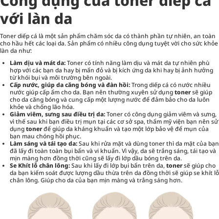
Công dụng của toner diếp cá
với làn da
Toner diếp cá là một sản phẩm chăm sóc da có thành phần tự nhiên, an toàn
cho hầu hết các loại da. Sản phẩm có nhiều công dụng tuyệt vời cho sức khỏe
làn da như:
Làm dịu và mát da:
Toner có tính năng làm dịu và mát da tự nhiên phù
hợp với các bạn da hay bị mẩn đỏ và bị kích ứng da khi hay bị ảnh hưởng
từ khói bụi và môi trường bên ngoài.
Cấp nước, giúp da căng bóng và đàn hồi:
Trong diếp cá có nước nhiều
nước giúp cấp ẩm cho da. Bạn nên thường xuyên sử dụng
toner
sẽ giúp
cho da căng bóng và cung cấp một lượng nước để đảm bảo cho da luôn
khỏe và chống lão hóa.
Giảm viêm, sưng sau điều trị da:
Toner có công dụng giảm viêm và sưng,
vì thế sau khi bạn
điều trị mụn
tại các cơ sở spa, thẩm mỹ viện bạn nên sử
dụng
toner
để giúp da kháng khuẩn và tạo một lớp bảo vệ để mụn của
bạn mau chóng hồi phục.
Làm sáng và tái tạo da:
Sau khi rửa mặt và dùng toner thì da mặt của bạn
đã lấy đi toàn toàn bụi bẩn và vi khuẩn. Vì vậy, da sẽ trắng sáng, tái tạo và
mịn màng hơn đồng thời cũng sẽ lấy đi lớp dầu bóng trên da.
Se Khít lỗ chân lông:
Sau khi lấy đi lớp bụi bẩn trên da,
toner
sẽ giúp cho
da bạn kiểm soát được lượng dầu thừa trên da đồng thời sẽ giúp se khít lỗ
chân lông. Giúp cho da của bạn mịn màng và trắng sáng hơn.