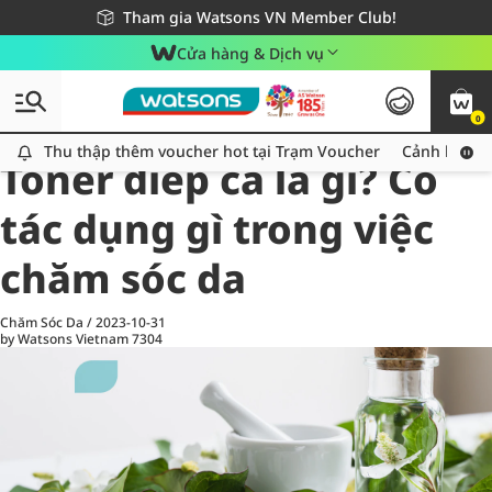
Giao hàng nhanh 24h - Áp dụng khu vực TP. Hồ Chí Minh
Miễn phí giao hàng cho đơn hàng từ 249,000Đ
Tham gia Watsons VN Member Club!
Cửa hàng & Dịch vụ
0
All
Chăm Sóc Cá Nhân
Ch
Thu thập thêm voucher hot tại Trạm Voucher
Thu thập thêm voucher hot tại Trạm Voucher
Cảnh báo An
Toner diếp cá là gì? Có
tác dụng gì trong việc
chăm sóc da
Chăm Sóc Da
/
2023-10-31
by Watsons Vietnam
7304