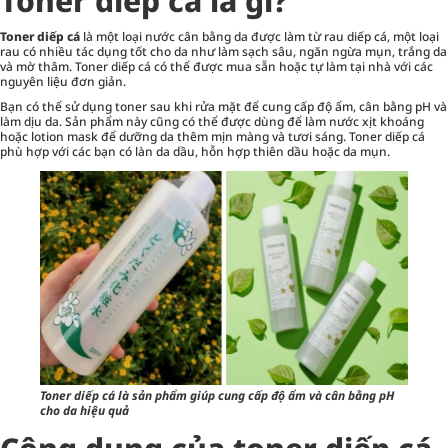
Toner diếp cá là gì?
Toner diếp cá
là một loại
nước cân bằng da
được làm từ rau diếp cá, một loại
rau có nhiều tác dụng tốt cho da như làm sạch sâu, ngăn ngừa mụn, trắng da
và mờ thâm. Toner diếp cá có thể được mua sẵn hoặc tự làm tại nhà với các
nguyên liệu đơn giản.
Bạn có thể sử dụng toner sau khi rửa mặt để cung cấp độ ẩm, cân bằng pH và
làm dịu da. Sản phẩm này cũng có thể được dùng để làm nước xịt khoáng
hoặc lotion mask để dưỡng da thêm mịn màng và tươi sáng. Toner diếp cá
phù hợp với các bạn có làn da dầu, hỗn hợp thiên dầu hoặc da mụn.
Toner diếp cá là sản phẩm giúp cung cấp độ ẩm và cân bằng pH
cho da hiệu quả