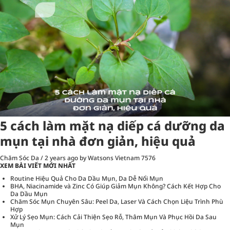
5 cách làm mặt nạ diếp cá dưỡng da
mụn tại nhà đơn giản, hiệu quả
Chăm Sóc Da
/
2 years ago
by Watsons Vietnam
7576
XEM BÀI VIẾT MỚI NHẤT
Routine Hiệu Quả Cho Da Dầu Mụn, Da Dễ Nổi Mụn
BHA, Niacinamide và Zinc Có Giúp Giảm Mụn Không? Cách Kết Hợp Cho
Da Dầu Mụn
Chăm Sóc Mụn Chuyên Sâu: Peel Da, Laser Và Cách Chọn Liệu Trình Phù
Hợp
Xử Lý Sẹo Mụn: Cách Cải Thiện Sẹo Rỗ, Thâm Mụn Và Phục Hồi Da Sau
Mụn