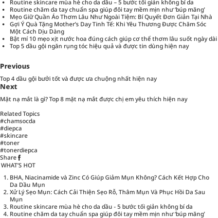
Routine skincare mùa hè cho da dầu – 5 bước tối giản không bí da
Routine chăm da tay chuẩn spa giúp đôi tay mềm mịn như ‘búp măng’
Mẹo Giữ Quần Áo Thơm Lâu Như Ngoài Tiệm: Bí Quyết Đơn Giản Tại Nhà
Gợi Ý Quà Tặng Mother’s Day Tinh Tế: Khi Yêu Thương Được Chăm Sóc
Một Cách Dịu Dàng
Bật mí 10 mẹo xịt nước hoa đúng cách giúp cơ thể thơm lâu suốt ngày dài
Top 5 dầu gội ngăn rụng tóc hiệu quả và được tin dùng hiện nay
Previous
Top 4 dầu gội bưởi tốt và được ưa chuộng nhất hiện nay
Next
Mặt nạ mắt là gì? Top 8 mặt nạ mắt được chị em yêu thích hiện nay
Related Topics
#chamsocda
#diepca
#skincare
#toner
#tonerdiepca
Share
WHAT’S HOT
BHA, Niacinamide và Zinc Có Giúp Giảm Mụn Không? Cách Kết Hợp Cho
Da Dầu Mụn
Xử Lý Sẹo Mụn: Cách Cải Thiện Sẹo Rỗ, Thâm Mụn Và Phục Hồi Da Sau
Mụn
Routine skincare mùa hè cho da dầu - 5 bước tối giản không bí da
Routine chăm da tay chuẩn spa giúp đôi tay mềm mịn như ‘búp măng’