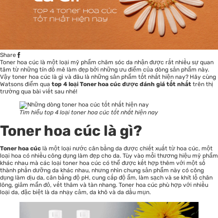
Share
Toner hoa cúc là một loại
mỹ phẩm chăm sóc da
nhận được rất nhiều sự quan
tâm từ những tín đồ mê làm đẹp bởi những ưu điểm của dòng sản phẩm này.
Vậy toner hoa cúc là gì và đâu là những sản phẩm tốt nhất hiện nay? Hãy cùng
Watsons điểm qua
top 4 loại Toner hoa cúc được đánh giá tốt nhất
trên thị
trường qua bài viết sau nhé!
Tìm hiểu top 4 loại toner hoa cúc tốt nhất hiện nay
Toner hoa cúc là gì?
Toner hoa cúc
là một loại
nước cân bằng da
được chiết xuất từ hoa cúc, một
loại hoa có nhiều công dụng làm đẹp cho da. Tùy vào mỗi thương hiệu mỹ phẩm
khác nhau mà các loại toner hoa cúc có thể được kết hợp thêm với một số
thành phần dưỡng da khác nhau, nhưng nhìn chung sản phẩm này có công
dụng làm dịu da, cân bằng độ pH, cung cấp độ ẩm, làm sạch và se khít lỗ chân
lông, giảm mẩn đỏ, vết thâm và tàn nhang. Toner hoa cúc phù hợp với nhiều
loại da, đặc biệt là da nhạy cảm, da khô và da dầu mụn.