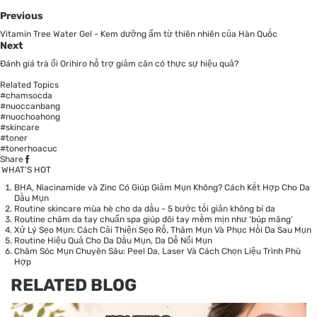
Previous
Vitamin Tree Water Gel - Kem dưỡng ẩm từ thiên nhiên của Hàn Quốc
Next
Đánh giá trà ổi Orihiro hỗ trợ giảm cân có thực sự hiệu quả?
Related Topics
#chamsocda
#nuoccanbang
#nuochoahong
#skincare
#toner
#tonerhoacuc
Share
WHAT’S HOT
BHA, Niacinamide và Zinc Có Giúp Giảm Mụn Không? Cách Kết Hợp Cho Da
Dầu Mụn
Routine skincare mùa hè cho da dầu - 5 bước tối giản không bí da
Routine chăm da tay chuẩn spa giúp đôi tay mềm mịn như ‘búp măng’
Xử Lý Sẹo Mụn: Cách Cải Thiện Sẹo Rỗ, Thâm Mụn Và Phục Hồi Da Sau Mụn
Routine Hiệu Quả Cho Da Dầu Mụn, Da Dễ Nổi Mụn
Chăm Sóc Mụn Chuyên Sâu: Peel Da, Laser Và Cách Chọn Liệu Trình Phù
Hợp
RELATED BLOG