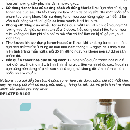
hoa oải hương, cây phỉ, nha đam, nước gạo,…
Sử dụng toner hoa cúc đúng cách và đúng thời điểm
: Bạn nên sử dụng
toner hoa cúc sau khi tẩy trang và làm sạch da bằng sữa rửa mặt hoặc sản
phẩm tẩy trang khác. Nên sử dụng toner hoa cúc hàng ngày, từ 1 đến 2 lần
vào buổi sáng và tối để giúp da khỏe mạnh, tươi trẻ hơn.
Không sử dụng quá nhiều toner hoa cúc một lần
: Bạn chỉ cần dùng một
lượng vừa đủ, giúp cả mặt ẩm đều là được. Nếu dùng quá nhiều toner hoa
cúc, không chỉ làm phí sản phẩm mà còn có thể làm da bị bí, gây mụn và
kích ứng.
Thử trước khi sử dụng toner hoa cúc
: Trước khi sử dụng toner hoa cúc,
bạn nên thử trước ở vùng da non như cằm trong 2-3 ngày. Nếu thấy xuất
hiện tình trạng mẩn ngứa, nổi đỏ thì dừng ngay và không nên sử dụng sản
phẩm đó.
Bảo quản toner hoa cúc đúng cách
: Bạn nên bảo quản toner hoa cúc ở
nơi khô ráo, thoáng mát, tránh ánh nắng trực tiếp và nhiệt độ cao. Ngoài ra,
bạn cũng nên đóng nắp kín sau khi sử dụng và không để sản phẩm bị bẩn
hoặc nhiễm khuẩn.
Watsons vừa gửi đến bạn top 4 dòng toner hoa cúc được đánh giá tốt nhất hiện
nay. Hy vọng bài viết đã cung cấp những thông tin hữu ích và giúp bạn lựa chọn
được sản phẩm phù hợp nhất!
RELATED BLOG