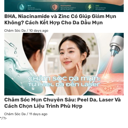
BHA, Niacinamide và Zinc Có Giúp Giảm Mụn
Không? Cách Kết Hợp Cho Da Dầu Mụn
Chăm Sóc Da
/
10 days ago
Chăm Sóc Mụn Chuyên Sâu: Peel Da, Laser Và
Cách Chọn Liệu Trình Phù Hợp
Chăm Sóc Da
/
11 days ago
*/?>