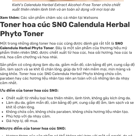
Kiehl’s Calendula Herbal Extract Alcohol-Free Toner chứa chiết
xuất thiên nhiên lành tính và an toàn sử dụng với mọi loại da
Xem thêm:
Các sản phẩm chăm sóc cá nhân tại Watsons
Toner hoa cúc SNO Calendula Herbal
Phyto Toner
Một trong những dòng toner hoa cúc cũng được đánh giá rất tốt là
SNO
Calendula Herbal Phyto Toner
. Đây là một sản phẩm của thương hiệu mỹ
phẩm thiên nhiên SNO, được chiết xuất từ hoa cúc, hoa oải hương, hoa cúc la
mã, hoa cẩm chướng và hoa nhài.
Sản phẩm có công dụng làm dịu da, giảm mẩn đỏ, cân bằng độ pH, cung cấp độ
ẩm, làm sạch và se khít lỗ chân lông, giúp da trở nên mềm mại, mịn màng và
sáng khỏe. Toner hoa cúc SNO Calendula Herbal Phyto không chứa cồn,
paraben hay các hương liệu nhân tạo nên an toàn với cả những làn da nhạy
cảm nhất.
Ưu điểm của toner hoa cúc SNO:
Chiết xuất từ nhiều loại hoa thiên nhiên, lành tính, không gây kích ứng da.
Làm dịu da, giảm mẩn đỏ, cân bằng độ pH, cung cấp độ ẩm, làm sạch và se
khít lỗ chân lông.
Không chứa cồn, không chứa paraben, không chứa hương liệu nhân tạo.
Phù hợp với da nhạy cảm.
Giá hợp lý, dễ mua.
Nhược điểm của toner hoa cúc SNO: