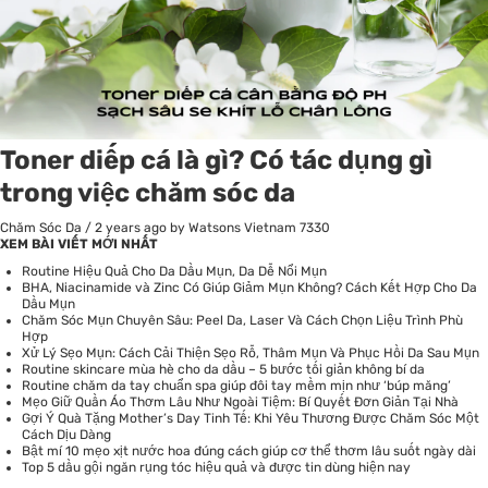
Toner diếp cá là gì? Có tác dụng gì
trong việc chăm sóc da
Chăm Sóc Da
/
2 years ago
by Watsons Vietnam
7330
XEM BÀI VIẾT MỚI NHẤT
Routine Hiệu Quả Cho Da Dầu Mụn, Da Dễ Nổi Mụn
BHA, Niacinamide và Zinc Có Giúp Giảm Mụn Không? Cách Kết Hợp Cho Da
Dầu Mụn
Chăm Sóc Mụn Chuyên Sâu: Peel Da, Laser Và Cách Chọn Liệu Trình Phù
Hợp
Xử Lý Sẹo Mụn: Cách Cải Thiện Sẹo Rỗ, Thâm Mụn Và Phục Hồi Da Sau Mụn
Routine skincare mùa hè cho da dầu – 5 bước tối giản không bí da
Routine chăm da tay chuẩn spa giúp đôi tay mềm mịn như ‘búp măng’
Mẹo Giữ Quần Áo Thơm Lâu Như Ngoài Tiệm: Bí Quyết Đơn Giản Tại Nhà
Gợi Ý Quà Tặng Mother’s Day Tinh Tế: Khi Yêu Thương Được Chăm Sóc Một
Cách Dịu Dàng
Bật mí 10 mẹo xịt nước hoa đúng cách giúp cơ thể thơm lâu suốt ngày dài
Top 5 dầu gội ngăn rụng tóc hiệu quả và được tin dùng hiện nay