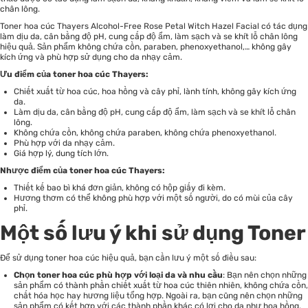
chân lông.
Toner hoa cúc Thayers Alcohol-Free Rose Petal Witch Hazel Facial có tác dụng
làm dịu da, cân bằng độ pH, cung cấp độ ẩm, làm sạch và se khít lỗ chân lông
hiệu quả. Sản phẩm không chứa cồn, paraben, phenoxyethanol,… không gây
kích ứng và phù hợp sử dụng cho da nhạy cảm.
Ưu điểm của toner hoa cúc Thayers:
Chiết xuất từ hoa cúc, hoa hồng và cây phỉ, lành tính, không gây kích ứng
da.
Làm dịu da, cân bằng độ pH, cung cấp độ ẩm, làm sạch và se khít lỗ chân
lông.
Không chứa cồn, không chứa paraben, không chứa phenoxyethanol.
Phù hợp với da nhạy cảm.
Giá hợp lý, dung tích lớn.
Nhược điểm của toner hoa cúc Thayers:
Thiết kế bao bì khá đơn giản, không có hộp giấy đi kèm.
Hương thơm có thể không phù hợp với một số người, do có mùi của cây
phỉ.
Một số lưu ý khi sử dụng Toner
Để sử dụng toner hoa cúc hiệu quả, bạn cần lưu ý một số điều sau:
Chọn toner hoa cúc phù hợp với loại da và nhu cầu
: Bạn nên chọn những
sản phẩm có thành phần chiết xuất từ hoa cúc thiên nhiên, không chứa cồn,
chất hóa học hay hương liệu tổng hợp. Ngoài ra, bạn cũng nên chọn những
sản phẩm có kết hợp với các thành phần khác có lợi cho da như hoa hồng,