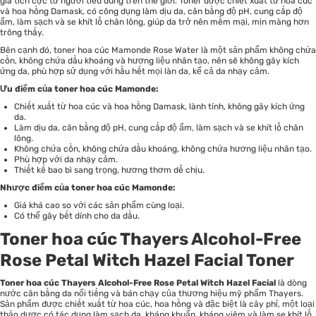
giá tích cực từ người tiêu dùng trên thế giới. Toner được chiết xuất từ hoa cúc
và hoa hồng Damask, có công dụng làm dịu da, cân bằng độ pH, cung cấp độ
ẩm, làm sạch và se khít lỗ chân lông, giúp da trở nên mềm mại, mịn màng hơn
trông thấy.
Bên cạnh đó, toner hoa cúc Mamonde Rose Water là một sản phẩm không chứa
cồn, không chứa dầu khoáng và hương liệu nhân tạo, nên sẽ không gây kích
ứng da, phù hợp sử dụng với hầu hết mọi làn da, kể cả da nhạy cảm.
Ưu điểm của toner hoa cúc Mamonde:
Chiết xuất từ hoa cúc và hoa hồng Damask, lành tính, không gây kích ứng
da.
Làm dịu da, cân bằng độ pH, cung cấp độ ẩm, làm sạch và se khít lỗ chân
lông.
Không chứa cồn, không chứa dầu khoáng, không chứa hương liệu nhân tạo.
Phù hợp với da nhạy cảm.
Thiết kế bao bì sang trọng, hương thơm dễ chịu.
Nhược điểm của toner hoa cúc Mamonde:
Giá khá cao so với các sản phẩm cùng loại.
Có thể gây bết dính cho da dầu.
Toner hoa cúc Thayers Alcohol-Free
Rose Petal Witch Hazel Facial Toner
Toner hoa cúc Thayers Alcohol-Free Rose Petal Witch Hazel Facial
là dòng
nước cân bằng da nổi tiếng và bán chạy của thương hiệu mỹ phẩm Thayers.
Sản phẩm được chiết xuất từ hoa cúc, hoa hồng và đặc biệt là cây phỉ, một loại
thảo dược có tác dụng làm sạch da, kháng khuẩn, kháng viêm và làm se khít lỗ