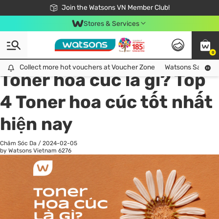
Free Shipping For Order From 249,000Đ
24h Fast delivery in Hồ Chí Minh City
Join the Watsons VN Member Club!
Stores & Services
0
All
Chăm Sóc Cá Nhân
Ch
Collect more hot vouchers at Voucher Zone
Collect more hot vouchers at Voucher Zone
Watsons Safety Al
Toner hoa cúc là gì? Top
4 Toner hoa cúc tốt nhất
hiện nay
Chăm Sóc Da
/
2024-02-05
by Watsons Vietnam
6276