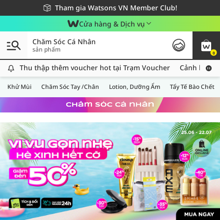
Giao hàng nhanh 24h - Áp dụng khu vực TP. Hồ Chí Minh
Miễn phí giao hàng cho đơn hàng từ 249,000Đ
Tham gia Watsons VN Member Club!
Cửa hàng & Dịch vụ
Chăm Sóc Cá Nhân
sản phẩm
0
Thu thập thêm voucher hot tại Trạm Voucher
Thu thập thêm voucher hot tại Trạm Voucher
Cảnh báo An
Khử Mùi
Chăm Sóc Tay /Chân
Lotion, Dưỡng Ẩm
Tẩy Tế Bào Chết