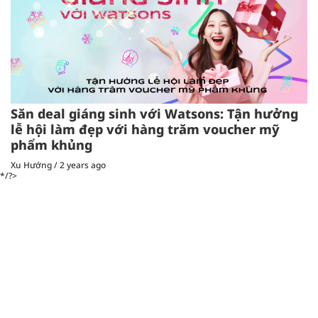
Săn deal giáng sinh với Watsons: Tận hưởng
lễ hội làm đẹp với hàng trăm voucher mỹ
phẩm khủng
Xu Hướng
/
2 years ago
*/?>