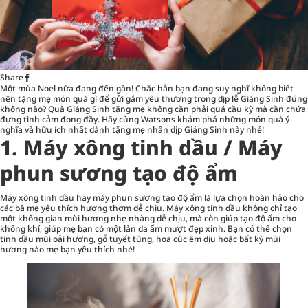
Share
Một mùa Noel nữa đang đến gần! Chắc hẳn bạn đang suy nghĩ không biết
nên tặng mẹ món quà gì để gửi gắm yêu thương trong dịp lễ Giáng Sinh đúng
không nào?
Quà Giáng Sinh tặng mẹ
không cần phải quá cầu kỳ mà cần chứa
đựng tình cảm đong đầy. Hãy cùng Watsons khám phá những món quà ý
nghĩa và hữu ích nhất dành tặng mẹ nhân dịp Giáng Sinh này nhé!
1. Máy xông tinh dầu / Máy
phun sương tạo độ ẩm
Máy xông tinh dầu hay máy phun sương tạo độ ẩm là lựa chọn hoàn hảo cho
các bà mẹ yêu thích hương thơm dễ chịu. Máy xông tinh dầu không chỉ tạo
một không gian mùi hương nhẹ nhàng dễ chịu, mà còn giúp tạo độ ẩm cho
không khí, giúp mẹ bạn có một làn da ẩm mượt đẹp xinh. Bạn có thể chọn
tinh dầu mùi oải hương, gỗ tuyết tùng, hoa cúc êm dịu hoặc bất kỳ mùi
hương nào mẹ bạn yêu thích nhé!