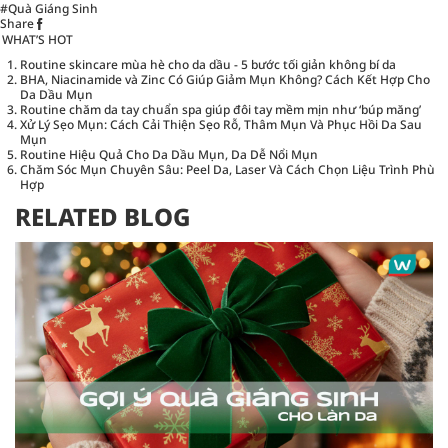
#Quà Giáng Sinh
Share
WHAT’S HOT
Routine skincare mùa hè cho da dầu - 5 bước tối giản không bí da
BHA, Niacinamide và Zinc Có Giúp Giảm Mụn Không? Cách Kết Hợp Cho
Da Dầu Mụn
Routine chăm da tay chuẩn spa giúp đôi tay mềm mịn như ‘búp măng’
Xử Lý Sẹo Mụn: Cách Cải Thiện Sẹo Rỗ, Thâm Mụn Và Phục Hồi Da Sau
Mụn
Routine Hiệu Quả Cho Da Dầu Mụn, Da Dễ Nổi Mụn
Chăm Sóc Mụn Chuyên Sâu: Peel Da, Laser Và Cách Chọn Liệu Trình Phù
Hợp
RELATED BLOG