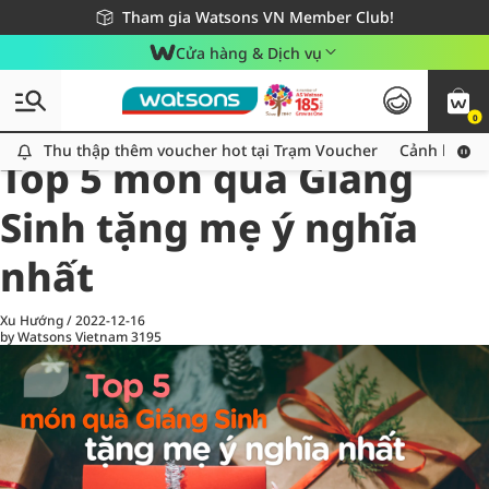
Giao hàng nhanh 24h - Áp dụng khu vực TP. Hồ Chí Minh
Miễn phí giao hàng cho đơn hàng từ 249,000Đ
Tham gia Watsons VN Member Club!
Cửa hàng & Dịch vụ
0
All
Chăm Sóc Cá Nhân
Ch
Thu thập thêm voucher hot tại Trạm Voucher
Thu thập thêm voucher hot tại Trạm Voucher
Cảnh báo An
Top 5 món quà Giáng
Sinh tặng mẹ ý nghĩa
nhất
Xu Hướng
/
2022-12-16
by Watsons Vietnam
3195