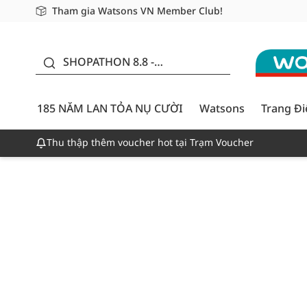
Tham gia Watsons VN Member Club!
Miễn phí giao hàng cho đơn hàng từ 249,000Đ
Giao hàng nhanh 24h - Áp dụng khu vực TP. Hồ Chí M
185 NĂM LAN TỎA NỤ
CƯỜI - GIẢM ĐẾN
SHOPATHON 8.8 -
50%
DEAL ĐỈNH
185 NĂM LAN TỎA NỤ CƯỜI
Watsons
Trang Đ
Thu thập thêm voucher hot tại Trạm Voucher