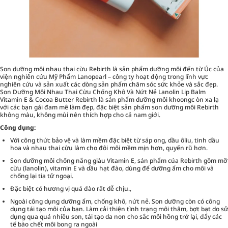
Son dưỡng môi nhau thai cừu Rebirth là sản phẩm dưỡng môi đến từ Úc của
viện nghiên cứu Mỹ Phẩm Lanopearl – công ty hoạt động trong lĩnh vực
nghiên cứu và sản xuất các dòng sản phẩm chăm sóc sức khỏe và sắc đẹp.
Son Dưỡng Môi Nhau Thai Cừu Chống Khô Và Nứt Nẻ Lanolin Lip Balm
Vitamin E & Cocoa Butter Rebirth là sản phẩm dưỡng môi khoongc òn xa lạ
với các bạn gái đam mê làm đẹp, đặc biệt sản phẩm son dưỡng môi Rebirth
không màu, không mùi nên thích hợp cho cả nam giới.
Công dụng:
Với công thức bảo vệ và làm mềm đặc biệt từ sáp ong, dầu ôliu, tinh dầu
hoa và nhau thai cừu làm cho đôi môi mềm mịn hơn, quyến rũ hơn.
Son dưỡng môi chống nắng giàu Vitamin E, sản phẩm của Rebirth gồm mỡ
cừu (lanolin), vitamin E và dầu hạt đào, dùng để dưỡng ẩm cho môi và
chống lại tia tử ngoại.
Đặc biệt có hương vị quả đào rất dễ chịu.,
Ngoài công dụng dưỡng ẩm, chống khô, nứt nẻ. Son dưỡng còn có công
dụng tái tạo môi của bạn. Làm cải thiện tình trạng môi thâm, bợt bạt do sử
dụng qua quá nhiều son, tái tạo da non cho sắc môi hồng trở lại, đẩy các
tế bào chết môi bong ra ngoài