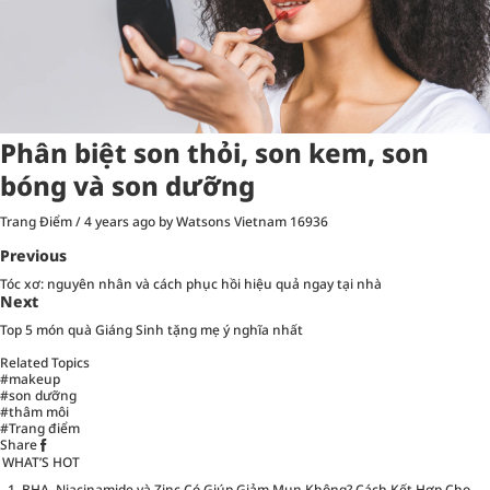
Phân biệt son thỏi, son kem, son
bóng và son dưỡng
Trang Điểm
/
4 years ago
by Watsons Vietnam
16936
Previous
Tóc xơ: nguyên nhân và cách phục hồi hiệu quả ngay tại nhà
Next
Top 5 món quà Giáng Sinh tặng mẹ ý nghĩa nhất
Related Topics
#makeup
#son dưỡng
#thâm môi
#Trang điểm
Share
WHAT’S HOT
BHA, Niacinamide và Zinc Có Giúp Giảm Mụn Không? Cách Kết Hợp Cho