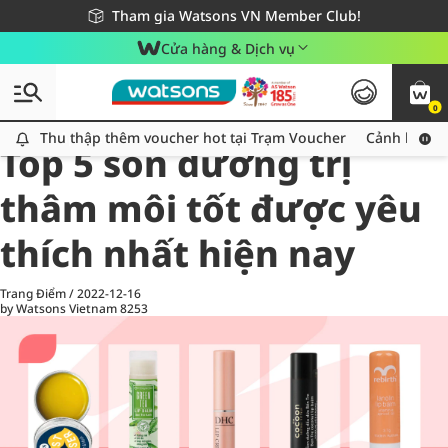
Giao hàng nhanh 24h - Áp dụng khu vực TP. Hồ Chí Minh
Miễn phí giao hàng cho đơn hàng từ 249,000Đ
Tham gia Watsons VN Member Club!
Cửa hàng & Dịch vụ
0
All
Chăm Sóc Cá Nhân
Ch
Thu thập thêm voucher hot tại Trạm Voucher
Thu thập thêm voucher hot tại Trạm Voucher
Cảnh báo An
Top 5 son dưỡng trị
thâm môi tốt được yêu
thích nhất hiện nay
Trang Điểm
/
2022-12-16
by Watsons Vietnam
8253