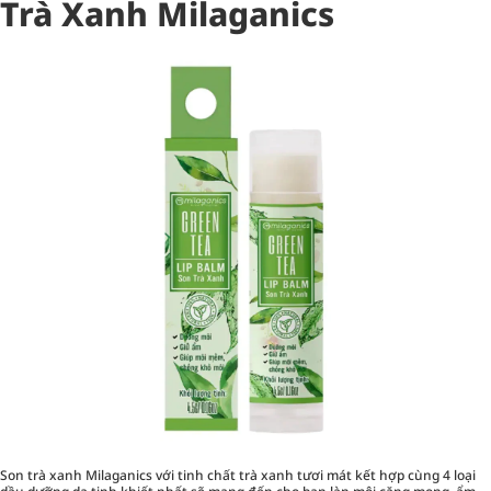
Trà Xanh Milaganics
Son trà xanh Milaganics với tinh chất trà xanh tươi mát kết hợp cùng 4 loại