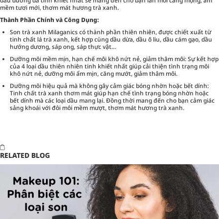
dầu dưỡng da tinh khiết nhất sẽ mang đến cho bạn làn môi căng mọng, ẩm
mềm tươi mới, thơm mát hương trà xanh.
Thành Phần Chính và Công Dụng:
Son trà xanh Milaganics có thành phần thiên nhiên, được chiết xuất từ
tinh chất lá trà xanh, kết hợp cùng dầu dừa, dầu ô liu, dầu cám gạo, dầu
hướng dương, sáp ong, sáp thực vật…
Dưỡng môi mềm mịn, hạn chế môi khô nứt nẻ, giảm thâm môi: Sự kết hợp
của 4 loại dầu thiên nhiên tinh khiết nhất giúp cải thiện tình trạng môi
khô nứt nẻ, dưỡng môi ẩm mịn, căng mướt, giảm thâm môi.
Dưỡng môi hiệu quả mà không gây cảm giác bóng nhờn hoặc bết dính:
Tinh chất trà xanh thơm mát giúp hạn chế tình trạng bóng nhờn hoặc
bết dính mà các loại dầu mang lại. Đồng thời mang đến cho bạn cảm giác
sảng khoái với đôi môi mềm mượt, thơm mát hương trà xanh.
RELATED BLOG