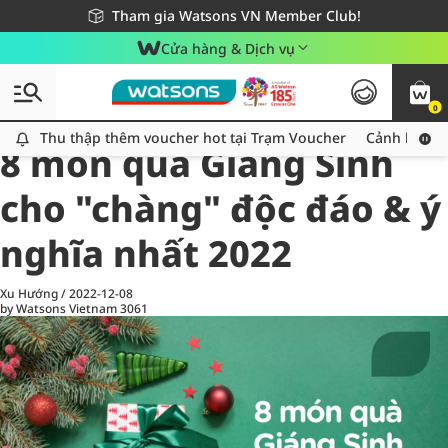
Giao hàng nhanh 24h - Áp dụng khu vực TP. Hồ Chí Minh
Miễn phí giao hàng cho đơn hàng từ 249,000Đ
Tham gia Watsons VN Member Club!
Cửa hàng & Dịch vụ
0
All
Chăm Sóc Cá Nhân
Ch
Thu thập thêm voucher hot tại Trạm Voucher
Thu thập thêm voucher hot tại Trạm Voucher
Cảnh báo An
8 món quà Giáng Sinh
cho "chàng" độc đáo & ý
nghĩa nhất 2022
Xu Hướng
/
2022-12-08
by Watsons Vietnam
3061