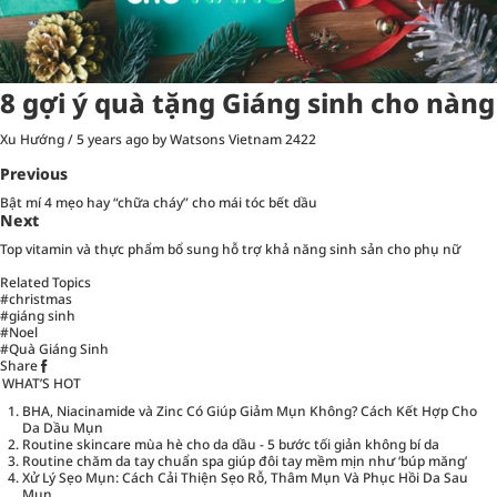
8 gợi ý quà tặng Giáng sinh cho nàng
Xu Hướng
/
5 years ago
by Watsons Vietnam
2422
Previous
Bật mí 4 mẹo hay “chữa cháy” cho mái tóc bết dầu
Next
Top vitamin và thực phẩm bổ sung hỗ trợ khả năng sinh sản cho phụ nữ
Related Topics
#christmas
#giáng sinh
#Noel
#Quà Giáng Sinh
Share
WHAT’S HOT
BHA, Niacinamide và Zinc Có Giúp Giảm Mụn Không? Cách Kết Hợp Cho
Da Dầu Mụn
Routine skincare mùa hè cho da dầu - 5 bước tối giản không bí da
Routine chăm da tay chuẩn spa giúp đôi tay mềm mịn như ‘búp măng’
Xử Lý Sẹo Mụn: Cách Cải Thiện Sẹo Rỗ, Thâm Mụn Và Phục Hồi Da Sau
Mụn