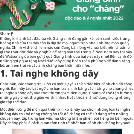
Share
Không khí lạnh bắt đầu ùa về, Giáng sinh đang gần kề, bên cạnh việc trang
hoàng nhà cửa thì đây còn là dịp để mọi người trao nhau những món quà ý
nghĩa. Chính vì thế, chị em nào còn đang bận lòng vì chưa biết nên chuẩn bị
gì cho thật độc đáo và ý nghĩa để tặng bạn trai trong lễ Noel năm nay thì hãy
để Watsons giúp bạn gợi ý
quà Giáng Sinh
qua bài viết này nhé! Bên cạnh đó,
những gợi ý quà tặng Noel dưới đây cũng hoàn toàn phù hợp để dành tặng
bố, anh em trai và các anh chàng bạn thân nữa nhé.
1. Tai nghe không dây
Chắc hẳn, các chàng trai luôn có một sự yêu thích đặc biệt dành cho đồ công
nghệ. Bạn hãy tạo bất ngờ cho bạn trai mình bằng cách tặng cho chàng chiếc
tai nghe không dây vừa thời thượng vừa tiện dụng. Chàng có thể tận hưởng
những giây phút thư giãn với âm nhạc hoặc thoải mái sử dụng trong những
giờ tập thể dục.
Một điểm cộng để món quà thêm xịn xò là hãy lựa chọn những loại tai nghe
không dây có khả năng chống ồn tốt để chàng có thể sử dụng trên những
chuyến bay, tập trung làm việc mà không bị làm phiền bởi tiếng ồn bên ngoài.
Đây chẳng phải là cách quan tâm tinh tế nhất bạn dành cho chàng hay sao!