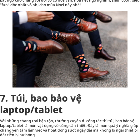
bất ngờ cho chàng với đôi vớ có hoa văn, họa tiết ngộ nghĩnh, siêu “cool”, siêu
“fun” độc nhất vô nhị cho mùa Noel này nhé!
7. Túi, bao bảo vệ
laptop/tablet
Với những chàng trai bận rộn, thường xuyên đi công tác thì túi, bao bảo vệ
laptop/tablet là món vật dụng vô cùng cần thiết. Đây là món quà ý nghĩa giúp
chàng yên tâm làm việc và hoạt động suốt ngày dài mà không lo ngại thiết bị
đắt tiền bị hư hỏng.