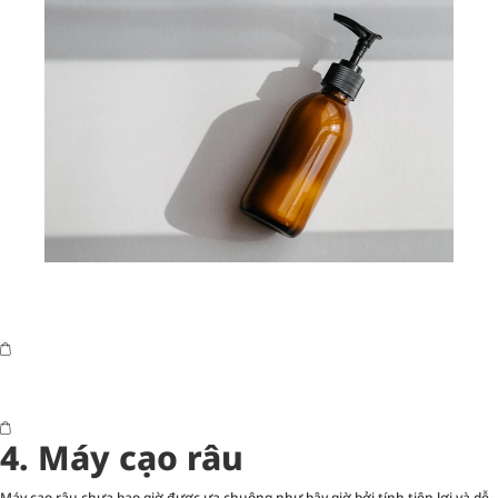
4. Máy cạo râu
Máy cạo râu chưa bao giờ được ưa chuộng như bây giờ bởi tính tiện lợi và dễ