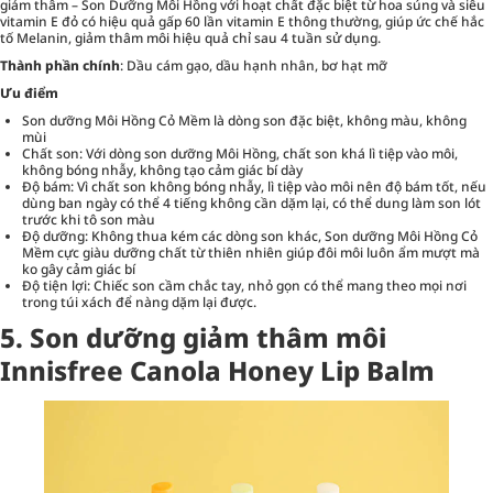
giảm thâm – Son Dưỡng Môi Hồng với hoạt chất đặc biệt từ hoa súng và siêu
vitamin E đỏ có hiệu quả gấp 60 lần vitamin E thông thường, giúp ức chế hắc
tố Melanin, giảm thâm môi hiệu quả chỉ sau 4 tuần sử dụng.
Thành phần chính
: Dầu cám gạo, dầu hạnh nhân, bơ hạt mỡ
Ưu điểm
Son dưỡng Môi Hồng Cỏ Mềm là dòng son đặc biệt, không màu, không
mùi
Chất son: Với dòng son dưỡng Môi Hồng, chất son khá lì tiệp vào môi,
không bóng nhẫy, không tạo cảm giác bí dày
Độ bám: Vì chất son không bóng nhẫy, lì tiệp vào môi nên độ bám tốt, nếu
dùng ban ngày có thể 4 tiếng không cần dặm lại, có thể dung làm son lót
trước khi tô son màu
Độ dưỡng: Không thua kém các dòng son khác, Son dưỡng Môi Hồng Cỏ
Mềm cực giàu dưỡng chất từ thiên nhiên giúp đôi môi luôn ẩm mượt mà
ko gây cảm giác bí
Độ tiện lợi: Chiếc son cầm chắc tay, nhỏ gọn có thể mang theo mọi nơi
trong túi xách để nàng dặm lại được.
5. Son dưỡng giảm thâm môi
Innisfree Canola Honey Lip Balm