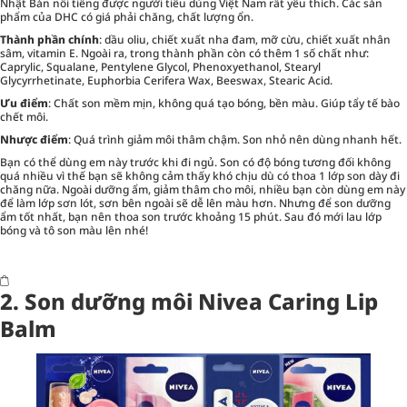
Nhật Bản nổi tiếng được người tiêu dùng Việt Nam rất yêu thích. Các sản
phẩm của DHC có giá phải chăng, chất lượng ổn.
Thành phần chính
: dầu oliu, chiết xuất nha đam, mỡ cừu, chiết xuất nhân
sâm, vitamin E. Ngoài ra, trong thành phần còn có thêm 1 số chất như:
Caprylic, Squalane, Pentylene Glycol, Phenoxyethanol, Stearyl
Glycyrrhetinate, Euphorbia Cerifera Wax, Beeswax, Stearic Acid.
Ưu điểm
: Chất son mềm mịn, không quá tạo bóng, bền màu. Giúp tẩy tế bào
chết môi.
Nhược điểm
: Quá trình giảm môi thâm chậm. Son nhỏ nên dùng nhanh hết.
Bạn có thể dùng em này trước khi đi ngủ. Son có độ bóng tương đối không
quá nhiều vì thế bạn sẽ không cảm thấy khó chịu dù có thoa 1 lớp son dày đi
chăng nữa. Ngoài dưỡng ẩm, giảm thâm cho môi, nhiều bạn còn dùng em này
để làm lớp sơn lót, sơn bên ngoài sẽ dễ lên màu hơn. Nhưng để son dưỡng
ẩm tốt nhất, bạn nên thoa son trước khoảng 15 phút. Sau đó mới lau lớp
bóng và tô son màu lên nhé!
2. Son dưỡng môi Nivea Caring Lip
Balm