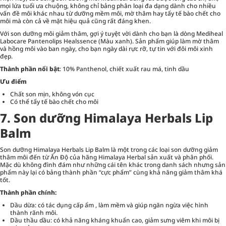
mọi lứa tuổi ưa chuộng, không chỉ bảng phân loại đa dạng dành cho nhiều
vấn đề môi khác nhau từ dưỡng mềm môi, mờ thâm hay tẩy tế bào chết cho
môi mà còn cả về mặt hiệu quả cũng rất đáng khen.
Với son dưỡng môi giảm thâm, gợi ý tuyệt vời dành cho bạn là dòng Mediheal
Labocare Pantenolips Healssence (Màu xanh). Sản phẩm giúp làm mờ thâm
và hồng môi vào ban ngày, cho bạn ngày dài rực rỡ, tự tin với đôi môi xinh
đẹp.
Thành phần nổi bật
: 10% Panthenol, chiết xuất rau má, tinh dầu
Ưu điểm
Chất son mịn, không vón cục
Có thể tẩy tế bào chết cho môi
7. Son dưỡng Himalaya Herbals Lip
Balm
Son dưỡng Himalaya Herbals Lip Balm là một trong các loại son dưỡng giảm
thâm môi đến từ Ấn Độ của hãng Himalaya Herbal sản xuất và phân phối.
Mặc dù không đình đám như những cái tên khác trong danh sách nhưng sản
phẩm này lại có bảng thành phần “cực phẩm” cùng khả năng giảm thâm khá
tốt.
Thành phần chính:
Dầu dừa: có tác dụng cấp ẩm , làm mềm và giúp ngăn ngừa việc hình
thành rãnh môi.
Dầu thầu dầu: có khả năng kháng khuẩn cao, giảm sưng viêm khi môi bị