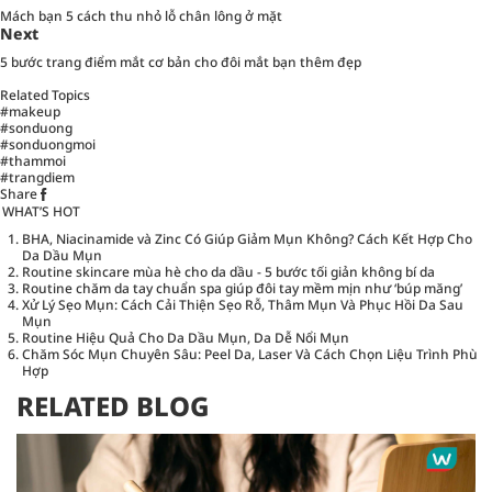
Mách bạn 5 cách thu nhỏ lỗ chân lông ở mặt
Next
5 bước trang điểm mắt cơ bản cho đôi mắt bạn thêm đẹp
Related Topics
#makeup
#sonduong
#sonduongmoi
#thammoi
#trangdiem
Share
WHAT’S HOT
BHA, Niacinamide và Zinc Có Giúp Giảm Mụn Không? Cách Kết Hợp Cho
Da Dầu Mụn
Routine skincare mùa hè cho da dầu - 5 bước tối giản không bí da
Routine chăm da tay chuẩn spa giúp đôi tay mềm mịn như ‘búp măng’
Xử Lý Sẹo Mụn: Cách Cải Thiện Sẹo Rỗ, Thâm Mụn Và Phục Hồi Da Sau
Mụn
Routine Hiệu Quả Cho Da Dầu Mụn, Da Dễ Nổi Mụn
Chăm Sóc Mụn Chuyên Sâu: Peel Da, Laser Và Cách Chọn Liệu Trình Phù
Hợp
RELATED BLOG