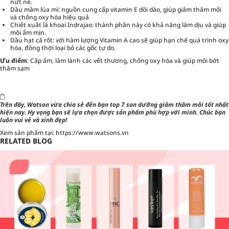
nứt nẻ.
Dầu mầm lúa mì: nguồn cung cấp vitamin E dồi dào, giúp giảm thâm môi
và chống oxy hóa hiệu quả
Chiết xuất lá khoai Indrajao: thành phần này có khả năng làm dịu và giúp
môi ẩm mịn.
Dầu hạt cà rốt: với hàm lượng Vitamin A cao sẽ giúp hạn chế quá trình oxy
hóa, đồng thời loại bỏ các gốc tự do.
Ưu điểm
: Cấp ẩm, làm lành các vết thương, chống oxy hóa và giúp môi bớt
thâm sạm
Trên đây, Watson vừa chia sẻ đến bạn top 7 son dưỡng giảm thâm môi tốt nhất
hiện nay. Hy vọng bạn sẽ lựa chọn được sản phẩm phù hợp với mình. Chúc bạn
luôn vui vẻ và xinh đẹp!
Xem sản phẩm tại:
https://www.watsons.vn
RELATED BLOG