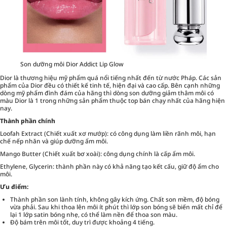
Son dưỡng môi Dior Addict Lip Glow
Dior là thương hiệu mỹ phẩm quá nổi tiếng nhất đến từ nước Pháp. Các sản
phẩm của Dior đều có thiết kế tinh tế, hiện đại và cao cấp. Bên cạnh những
dòng mỹ phẩm đình đám của hãng thì dòng son dưỡng giảm thâm môi có
màu Dior là 1 trong những sản phẩm thuộc top bán chạy nhất của hãng hiện
nay.
Thành phần chính
Loofah Extract (Chiết xuất xơ mướp): có công dụng làm liền rãnh môi, hạn
chế nếp nhăn và giúp dưỡng ẩm môi.
Mango Butter (Chiết xuất bơ xoài): công dụng chính là cấp ẩm môi.
Ethylene, Glycerin: thành phần này có khả năng tạo kết cấu, giữ độ ẩm cho
môi.
Ưu điểm:
Thành phần son lành tính, không gây kích ứng. Chất son mềm, độ bóng
vừa phải. Sau khi thoa lên môi ít phút thì lớp son bóng sẽ biến mất chỉ để
lại 1 lớp satin bóng nhẹ, có thể làm nền để thoa son màu.
Độ bám trên môi tốt, duy trì được khoảng 4 tiếng.