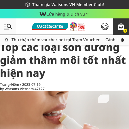
Giao hàng nhanh 24h - Áp dụng khu vực TP. Hồ Chí Minh
Miễn phí giao hàng cho đơn hàng từ 249,000Đ
Tham gia Watsons VN Member Club!
Cửa hàng & Dịch vụ
0
All
Chăm Sóc Cá Nhân
Ch
Thu thập thêm voucher hot tại Trạm Voucher
Thu thập thêm voucher hot tại Trạm Voucher
Cảnh báo An
Top các loại son dưỡng
giảm thâm môi tốt nhất
hiện nay
Trang Điểm
/
2023-07-19
by Watsons Vietnam
47127