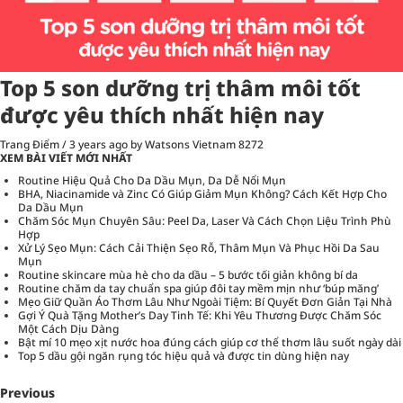
Top 5 son dưỡng trị thâm môi tốt
được yêu thích nhất hiện nay
Trang Điểm
/
3 years ago
by Watsons Vietnam
8272
XEM BÀI VIẾT MỚI NHẤT
Routine Hiệu Quả Cho Da Dầu Mụn, Da Dễ Nổi Mụn
BHA, Niacinamide và Zinc Có Giúp Giảm Mụn Không? Cách Kết Hợp Cho
Da Dầu Mụn
Chăm Sóc Mụn Chuyên Sâu: Peel Da, Laser Và Cách Chọn Liệu Trình Phù
Hợp
Xử Lý Sẹo Mụn: Cách Cải Thiện Sẹo Rỗ, Thâm Mụn Và Phục Hồi Da Sau
Mụn
Routine skincare mùa hè cho da dầu – 5 bước tối giản không bí da
Routine chăm da tay chuẩn spa giúp đôi tay mềm mịn như ‘búp măng’
Mẹo Giữ Quần Áo Thơm Lâu Như Ngoài Tiệm: Bí Quyết Đơn Giản Tại Nhà
Gợi Ý Quà Tặng Mother’s Day Tinh Tế: Khi Yêu Thương Được Chăm Sóc
Một Cách Dịu Dàng
Bật mí 10 mẹo xịt nước hoa đúng cách giúp cơ thể thơm lâu suốt ngày dài
Top 5 dầu gội ngăn rụng tóc hiệu quả và được tin dùng hiện nay
Previous