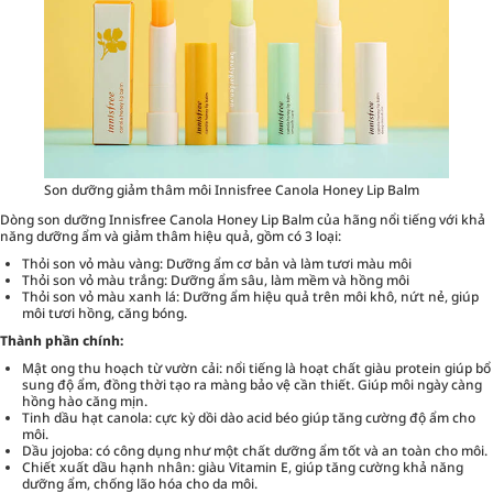
Son dưỡng giảm thâm môi Innisfree Canola Honey Lip Balm
Dòng son dưỡng Innisfree Canola Honey Lip Balm của hãng nổi tiếng với khả
năng dưỡng ẩm và giảm thâm hiệu quả, gồm có 3 loại:
Thỏi son vỏ màu vàng: Dưỡng ẩm cơ bản và làm tươi màu môi
Thỏi son vỏ màu trắng: Dưỡng ẩm sâu, làm mềm và hồng môi
Thỏi son vỏ màu xanh lá: Dưỡng ẩm hiệu quả trên môi khô, nứt nẻ, giúp
môi tươi hồng, căng bóng.
Thành phần chính:
Mật ong thu hoạch từ vườn cải: nổi tiếng là hoạt chất giàu protein giúp bổ
sung độ ẩm, đồng thời tạo ra màng bảo vệ cần thiết. Giúp môi ngày càng
hồng hào căng mịn.
Tinh dầu hạt canola: cực kỳ dồi dào acid béo giúp tăng cường độ ẩm cho
môi.
Dầu jojoba: có công dụng như một chất dưỡng ẩm tốt và an toàn cho môi.
Chiết xuất dầu hạnh nhân: giàu Vitamin E, giúp tăng cường khả năng
dưỡng ẩm, chống lão hóa cho da môi.