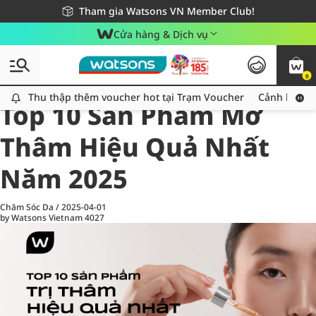
Giao hàng nhanh 24h - Áp dụng khu vực TP. Hồ Chí Minh
Miễn phí giao hàng cho đơn hàng từ 249,000Đ
Tham gia Watsons VN Member Club!
Cửa hàng & Dịch vụ
0
All
Chăm Sóc Cá Nhân
Ch
Thu thập thêm voucher hot tại Trạm Voucher
Thu thập thêm voucher hot tại Trạm Voucher
Cảnh báo An
Top 10 Sản Phẩm Mờ
Thâm Hiệu Quả Nhất
Năm 2025
Chăm Sóc Da
/
2025-04-01
by Watsons Vietnam
4027