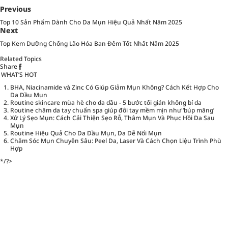
Previous
Top 10 Sản Phẩm Dành Cho Da Mụn Hiệu Quả Nhất Năm 2025
Next
Top Kem Dưỡng Chống Lão Hóa Ban Đêm Tốt Nhất Năm 2025
Related Topics
Share
WHAT’S HOT
BHA, Niacinamide và Zinc Có Giúp Giảm Mụn Không? Cách Kết Hợp Cho
Da Dầu Mụn
Routine skincare mùa hè cho da dầu - 5 bước tối giản không bí da
Routine chăm da tay chuẩn spa giúp đôi tay mềm mịn như ‘búp măng’
Xử Lý Sẹo Mụn: Cách Cải Thiện Sẹo Rỗ, Thâm Mụn Và Phục Hồi Da Sau
Mụn
Routine Hiệu Quả Cho Da Dầu Mụn, Da Dễ Nổi Mụn
Chăm Sóc Mụn Chuyên Sâu: Peel Da, Laser Và Cách Chọn Liệu Trình Phù
Hợp
*/?>