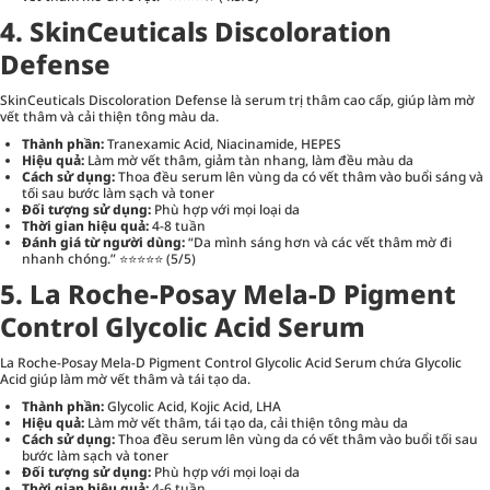
4. SkinCeuticals Discoloration
Defense
SkinCeuticals Discoloration Defense là serum trị thâm cao cấp, giúp làm mờ
vết thâm và cải thiện tông màu da.
Thành phần:
Tranexamic Acid, Niacinamide, HEPES
Hiệu quả:
Làm mờ vết thâm, giảm tàn nhang, làm đều màu da
Cách sử dụng:
Thoa đều serum lên vùng da có vết thâm vào buổi sáng và
tối sau bước làm sạch và toner
Đối tượng sử dụng:
Phù hợp với mọi loại da
Thời gian hiệu quả:
4-8 tuần
Đánh giá từ người dùng:
“Da mình sáng hơn và các vết thâm mờ đi
nhanh chóng.” ⭐⭐⭐⭐⭐ (5/5)
5. La Roche-Posay Mela-D Pigment
Control Glycolic Acid Serum
La Roche-Posay Mela-D Pigment Control Glycolic Acid Serum chứa Glycolic
Acid giúp làm mờ vết thâm và tái tạo da.
Thành phần:
Glycolic Acid, Kojic Acid, LHA
Hiệu quả:
Làm mờ vết thâm, tái tạo da, cải thiện tông màu da
Cách sử dụng:
Thoa đều serum lên vùng da có vết thâm vào buổi tối sau
bước làm sạch và toner
Đối tượng sử dụng:
Phù hợp với mọi loại da
Thời gian hiệu quả:
4-6 tuần