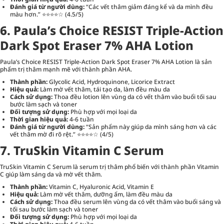
Đánh giá từ người dùng:
“Các vết thâm giảm đáng kể và da mình đều
màu hơn.” ⭐⭐⭐⭐☆ (4.5/5)
6. Paula’s Choice RESIST Triple-Action
Dark Spot Eraser 7% AHA Lotion
Paula’s Choice RESIST Triple-Action Dark Spot Eraser 7% AHA Lotion là sản
phẩm trị thâm mạnh mẽ với thành phần AHA.
Thành phần:
Glycolic Acid, Hydroquinone, Licorice Extract
Hiệu quả:
Làm mờ vết thâm, tái tạo da, làm đều màu da
Cách sử dụng:
Thoa đều lotion lên vùng da có vết thâm vào buổi tối sau
bước làm sạch và toner
Đối tượng sử dụng:
Phù hợp với mọi loại da
Thời gian hiệu quả:
4-6 tuần
Đánh giá từ người dùng:
“Sản phẩm này giúp da mình sáng hơn và các
vết thâm mờ đi rõ rệt.” ⭐⭐⭐⭐☆ (4/5)
7. TruSkin Vitamin C Serum
TruSkin Vitamin C Serum là serum trị thâm phổ biến với thành phần Vitamin
C giúp làm sáng da và mờ vết thâm.
Thành phần:
Vitamin C, Hyaluronic Acid, Vitamin E
Hiệu quả:
Làm mờ vết thâm, dưỡng ẩm, làm đều màu da
Cách sử dụng:
Thoa đều serum lên vùng da có vết thâm vào buổi sáng và
tối sau bước làm sạch và toner
Đối tượng sử dụng:
Phù hợp với mọi loại da