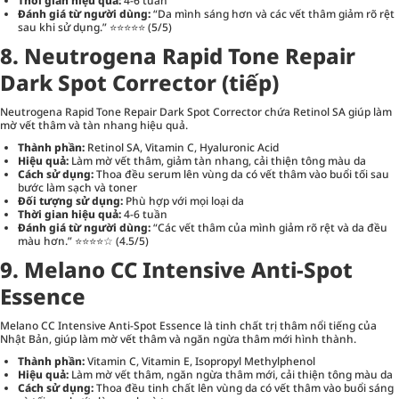
Thời gian hiệu quả:
4-6 tuần
Đánh giá từ người dùng:
“Da mình sáng hơn và các vết thâm giảm rõ rệt
sau khi sử dụng.” ⭐⭐⭐⭐⭐ (5/5)
8. Neutrogena Rapid Tone Repair
Dark Spot Corrector (tiếp)
Neutrogena Rapid Tone Repair Dark Spot Corrector chứa Retinol SA giúp làm
mờ vết thâm và tàn nhang hiệu quả.
Thành phần:
Retinol SA, Vitamin C, Hyaluronic Acid
Hiệu quả:
Làm mờ vết thâm, giảm tàn nhang, cải thiện tông màu da
Cách sử dụng:
Thoa đều serum lên vùng da có vết thâm vào buổi tối sau
bước làm sạch và toner
Đối tượng sử dụng:
Phù hợp với mọi loại da
Thời gian hiệu quả:
4-6 tuần
Đánh giá từ người dùng:
“Các vết thâm của mình giảm rõ rệt và da đều
màu hơn.” ⭐⭐⭐⭐☆ (4.5/5)
9. Melano CC Intensive Anti-Spot
Essence
Melano CC Intensive Anti-Spot Essence là tinh chất trị thâm nổi tiếng của
Nhật Bản, giúp làm mờ vết thâm và ngăn ngừa thâm mới hình thành.
Thành phần:
Vitamin C, Vitamin E, Isopropyl Methylphenol
Hiệu quả:
Làm mờ vết thâm, ngăn ngừa thâm mới, cải thiện tông màu da
Cách sử dụng:
Thoa đều tinh chất lên vùng da có vết thâm vào buổi sáng