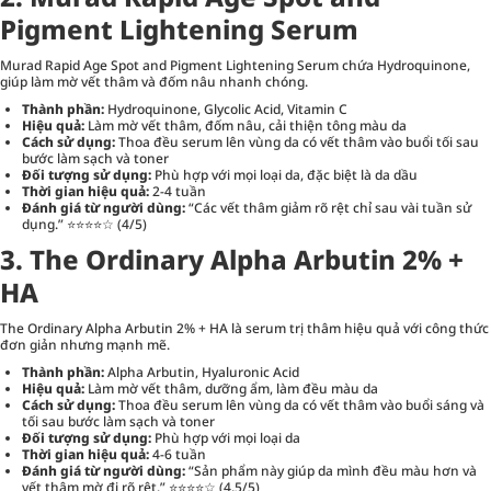
Pigment Lightening Serum
Murad Rapid Age Spot and Pigment Lightening Serum chứa Hydroquinone,
giúp làm mờ vết thâm và đốm nâu nhanh chóng.
Thành phần:
Hydroquinone, Glycolic Acid, Vitamin C
Hiệu quả:
Làm mờ vết thâm, đốm nâu, cải thiện tông màu da
Cách sử dụng:
Thoa đều serum lên vùng da có vết thâm vào buổi tối sau
bước làm sạch và toner
Đối tượng sử dụng:
Phù hợp với mọi loại da, đặc biệt là da dầu
Thời gian hiệu quả:
2-4 tuần
Đánh giá từ người dùng:
“Các vết thâm giảm rõ rệt chỉ sau vài tuần sử
dụng.” ⭐⭐⭐⭐☆ (4/5)
3. The Ordinary Alpha Arbutin 2% +
HA
The Ordinary Alpha Arbutin 2% + HA là serum trị thâm hiệu quả với công thức
đơn giản nhưng mạnh mẽ.
Thành phần:
Alpha Arbutin, Hyaluronic Acid
Hiệu quả:
Làm mờ vết thâm, dưỡng ẩm, làm đều màu da
Cách sử dụng:
Thoa đều serum lên vùng da có vết thâm vào buổi sáng và
tối sau bước làm sạch và toner
Đối tượng sử dụng:
Phù hợp với mọi loại da
Thời gian hiệu quả:
4-6 tuần
Đánh giá từ người dùng:
“Sản phẩm này giúp da mình đều màu hơn và
vết thâm mờ đi rõ rệt.” ⭐⭐⭐⭐☆ (4.5/5)