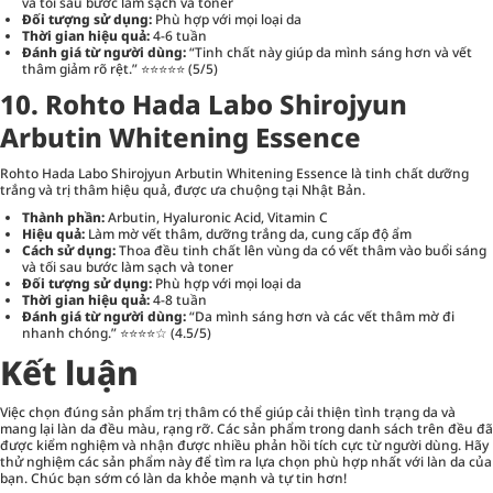
và tối sau bước làm sạch và toner
Đối tượng sử dụng:
Phù hợp với mọi loại da
Thời gian hiệu quả:
4-6 tuần
Đánh giá từ người dùng:
“Tinh chất này giúp da mình sáng hơn và vết
thâm giảm rõ rệt.” ⭐⭐⭐⭐⭐ (5/5)
10. Rohto Hada Labo Shirojyun
Arbutin Whitening Essence
Rohto Hada Labo Shirojyun Arbutin Whitening Essence là tinh chất dưỡng
trắng và trị thâm hiệu quả, được ưa chuộng tại Nhật Bản.
Thành phần:
Arbutin, Hyaluronic Acid, Vitamin C
Hiệu quả:
Làm mờ vết thâm, dưỡng trắng da, cung cấp độ ẩm
Cách sử dụng:
Thoa đều tinh chất lên vùng da có vết thâm vào buổi sáng
và tối sau bước làm sạch và toner
Đối tượng sử dụng:
Phù hợp với mọi loại da
Thời gian hiệu quả:
4-8 tuần
Đánh giá từ người dùng:
“Da mình sáng hơn và các vết thâm mờ đi
nhanh chóng.” ⭐⭐⭐⭐☆ (4.5/5)
Kết luận
Việc chọn đúng sản phẩm trị thâm có thể giúp cải thiện tình trạng da và
mang lại làn da đều màu, rạng rỡ. Các sản phẩm trong danh sách trên đều đã
được kiểm nghiệm và nhận được nhiều phản hồi tích cực từ người dùng. Hãy
thử nghiệm các sản phẩm này để tìm ra lựa chọn phù hợp nhất với làn da của
bạn. Chúc bạn sớm có làn da khỏe mạnh và tự tin hơn!