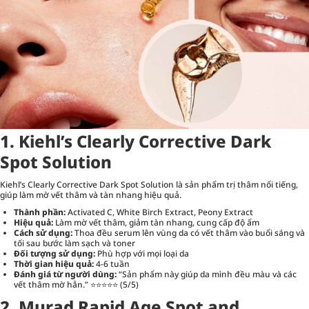
1. Kiehl’s Clearly Corrective Dark
Spot Solution
Kiehl’s Clearly Corrective Dark Spot Solution là sản phẩm trị thâm nổi tiếng,
giúp làm mờ vết thâm và tàn nhang hiệu quả.
Thành phần:
Activated C, White Birch Extract, Peony Extract
Hiệu quả:
Làm mờ vết thâm, giảm tàn nhang, cung cấp độ ẩm
Cách sử dụng:
Thoa đều serum lên vùng da có vết thâm vào buổi sáng và
tối sau bước làm sạch và toner
Đối tượng sử dụng:
Phù hợp với mọi loại da
Thời gian hiệu quả:
4-6 tuần
Đánh giá từ người dùng:
“Sản phẩm này giúp da mình đều màu và các
vết thâm mờ hẳn.” ⭐⭐⭐⭐⭐ (5/5)
2. Murad Rapid Age Spot and