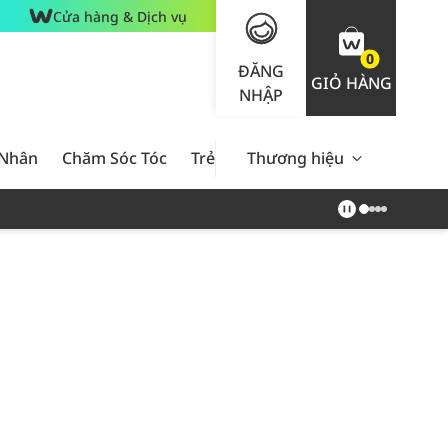
Cửa hàng & Dịch vụ
0
ĐĂNG
GIỎ HÀNG
NHẬP
 Nhân
Chăm Sóc Tóc
Trẻ Em
Thương hiệu
Nam Giới
Chăm Sóc 