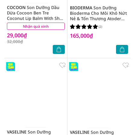
COCOON
Son Dưỡng Dầu
BIODERMA
Son Dưỡng
Dừa Cocoon Ben Tre
Bioderma Cho Môi Khô Nứt
Coconut Lip Balm With Shea
Nẻ & Tổn Thương Atoderm
Butter & Vitamin E 5g
Stick Levres 4g
Nhận quà xinh
(9)
(2)
29,000₫
165,000₫
32,000₫
VASELINE
Son Dưỡng
VASELINE
Son Dưỡng