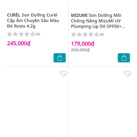
CURÉL
Son Dưỡng Curél
MIZUMI
Son Dưỡng Môi
Cấp Ẩm Chuyên Sâu Màu
Chống Nắng MizuMi UV
Đỏ Rượu 4.2g
Plumping Lip Oil SPF50+
PA++++ Champagne 4g
(0)
(0)
245,000₫
179,000₫
260,000₫