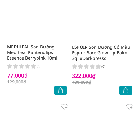
MEDIHEAL
Son Dưỡng
ESPOIR
Son Dưỡng Có Màu
Mediheal Pantenolips
Espoir Bare Glow Lip Balm
Essence Berrypink 10ml
3g .#Darkpresso
(0)
(0)
77,000₫
322,000₫
129,000₫
480,000₫