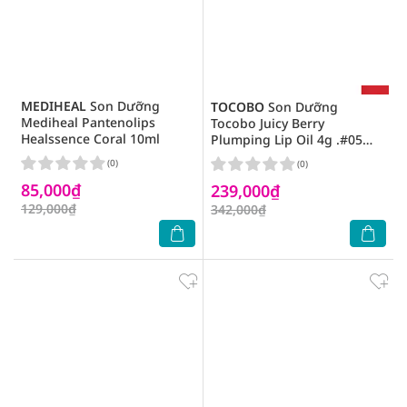
MEDIHEAL
Son Dưỡng
TOCOBO
Son Dưỡng
Mediheal Pantenolips
Tocobo Juicy Berry
Healssence Coral 10ml
Plumping Lip Oil 4g .#05
Rosy Girl
(0)
(0)
85,000₫
239,000₫
129,000₫
342,000₫