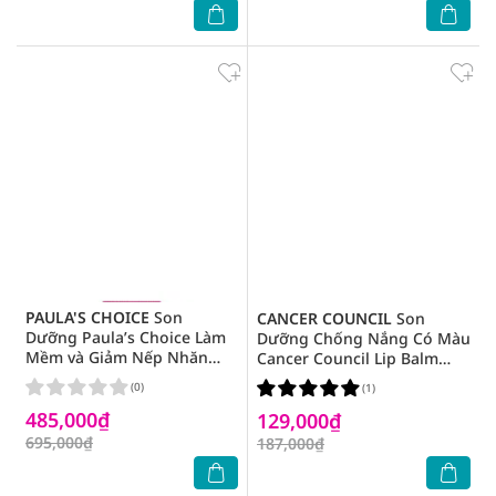
PAULA'S CHOICE
Son
CANCER COUNCIL
Son
Dưỡng Paula’s Choice Làm
Dưỡng Chống Nắng Có Màu
Mềm và Giảm Nếp Nhăn
Cancer Council Lip Balm
Môi Pro-Collagen Peptide
Raspberry SPF50+ 15g
(0)
(1)
Gloss Balm 15ml
485,000₫
129,000₫
695,000₫
187,000₫