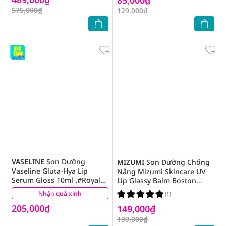
575,000₫
129,000₫
VASELINE
Son Dưỡng
MIZUMI
Son Dưỡng Chống
Vaseline Gluta-Hya Lip
Nắng Mizumi Skincare UV
Serum Gloss 10ml .#Royal
Lip Glassy Balm Boston
Plum
Brick 3.5g
Nhận quà xinh
(0)
(1)
205,000₫
149,000₫
199,000₫