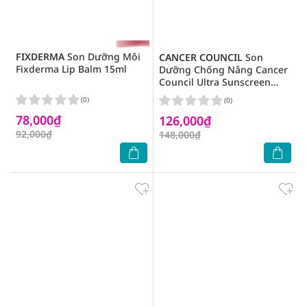
FIXDERMA
Son Dưỡng Môi
CANCER COUNCIL
Son
Fixderma Lip Balm 15ml
Dưỡng Chống Nắng Cancer
Council Ultra Sunscreen
Lipbalm SPF50+ 4g
(0)
(0)
78,000₫
126,000₫
92,000₫
148,000₫