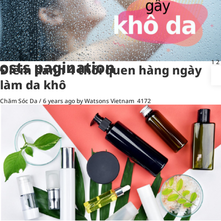
osts pagination
1
2
Điểm danh 4 thói quen hàng ngày
làm da khô
Chăm Sóc Da
/
6 years ago
by Watsons Vietnam
4172