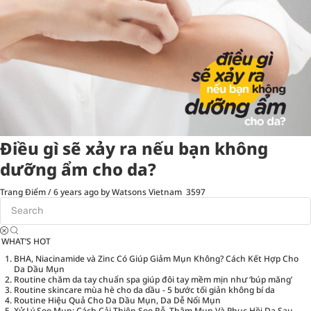
Điều gì sẽ xảy ra nếu bạn không
dưỡng ẩm cho da?
Trang Điểm
/
6 years ago
by Watsons Vietnam
3597
WHAT’S HOT
BHA, Niacinamide và Zinc Có Giúp Giảm Mụn Không? Cách Kết Hợp Cho
Da Dầu Mụn
Routine chăm da tay chuẩn spa giúp đôi tay mềm mịn như ‘búp măng’
Routine skincare mùa hè cho da dầu - 5 bước tối giản không bí da
Routine Hiệu Quả Cho Da Dầu Mụn, Da Dễ Nổi Mụn
Xử Lý Sẹo Mụn: Cách Cải Thiện Sẹo Rỗ, Thâm Mụn Và Phục Hồi Da Sau