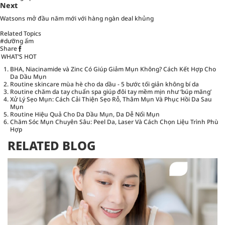
Next
Watsons mở đầu năm mới với hàng ngàn deal khủng
Related Topics
#dưỡng ẩm
Share
WHAT’S HOT
BHA, Niacinamide và Zinc Có Giúp Giảm Mụn Không? Cách Kết Hợp Cho
Da Dầu Mụn
Routine skincare mùa hè cho da dầu - 5 bước tối giản không bí da
Routine chăm da tay chuẩn spa giúp đôi tay mềm mịn như ‘búp măng’
Xử Lý Sẹo Mụn: Cách Cải Thiện Sẹo Rỗ, Thâm Mụn Và Phục Hồi Da Sau
Mụn
Routine Hiệu Quả Cho Da Dầu Mụn, Da Dễ Nổi Mụn
Chăm Sóc Mụn Chuyên Sâu: Peel Da, Laser Và Cách Chọn Liệu Trình Phù
Hợp
RELATED BLOG