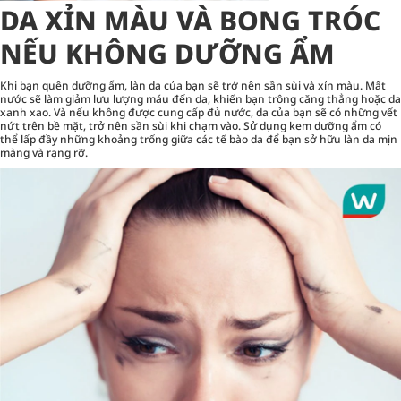
DA XỈN MÀU VÀ BONG TRÓC
NẾU KHÔNG DƯỠNG ẨM
Khi bạn quên dưỡng ẩm, làn da của bạn sẽ trở nên sần sùi và xỉn màu. Mất
nước sẽ làm giảm lưu lượng máu đến da, khiến bạn trông căng thẳng hoặc da
xanh xao. Và nếu không được cung cấp đủ nước, da của bạn sẽ có những vết
nứt trên bề mặt, trở nên sần sùi khi chạm vào. Sử dụng kem dưỡng ẩm có
thể lấp đầy những khoảng trống giữa các tế bào da để bạn sở hữu làn da mịn
màng và rạng rỡ.