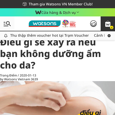
Giao hàng nhanh 24h - Áp dụng khu vực TP. Hồ Chí Minh
Miễn phí giao hàng cho đơn hàng từ 249,000Đ
Tham gia Watsons VN Member Club!
Cửa hàng & Dịch vụ
0
All
Chăm Sóc Cá Nhân
Ch
Thu thập thêm voucher hot tại Trạm Voucher
Thu thập thêm voucher hot tại Trạm Voucher
Cảnh báo An
Điều gì sẽ xảy ra nếu
bạn không dưỡng ẩm
cho da?
Trang Điểm
/
2020-01-13
by Watsons Vietnam
3639