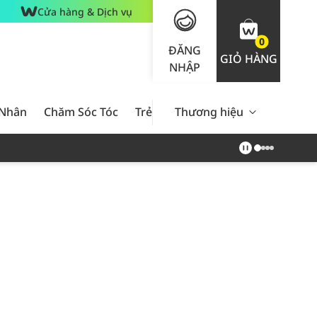
Cửa hàng & Dịch vụ
0
ĐĂNG
GIỎ HÀNG
NHẬP
 Nhân
Chăm Sóc Tóc
Trẻ Em
Thương hiệu
Nam Giới
Chăm Sóc 