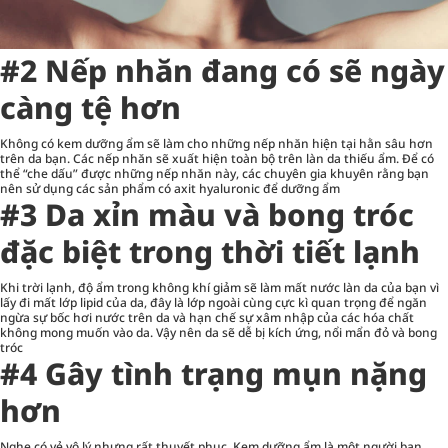
#2 Nếp nhăn đang có sẽ ngày
càng tệ hơn
Không có kem dưỡng ẩm sẽ làm cho những nếp nhăn hiện tại hằn sâu hơn
trên da bạn. Các nếp nhăn sẽ xuất hiện toàn bộ trên làn da thiếu ẩm. Để có
thể “che dấu” được những nếp nhăn này, các chuyên gia khuyên rằng bạn
nên sử dụng các sản phẩm có axit hyaluronic để dưỡng ẩm
#3 Da xỉn màu và bong tróc
đặc biệt trong thời tiết lạnh
Khi trời lạnh, độ ẩm trong không khí giảm sẽ làm mất nước làn da của bạn vì
lấy đi mất lớp lipid của da, đây là lớp ngoài cùng cực kì quan trọng để ngăn
ngừa sự bốc hơi nước trên da và hạn chế sự xâm nhập của các hóa chất
không mong muốn vào da. Vậy nên da sẽ dễ bị kích ứng, nổi mẩn đỏ và bong
tróc
#4 Gây tình trạng mụn nặng
hơn
Nghe có vẻ vô lý nhưng rất thuyết phục. Kem dưỡng ẩm là một người bạn