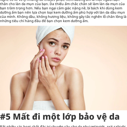
thân cho làn da mụn của bạn. Da thiếu ẩm chắc chắn sẽ làm làn da mụn của
bạn trầm trọng hơn. Nếu bạn ngại cảm giác nặng nề, bí bách khi dùng kem
dưỡng ẩm bạn nên lựa chọn loại kem dưỡng ẩm phù hợp với làn da dầu mụn
của mình. Không dầu, không hương liệu, không gây tắc nghẽn lỗ chân lông là
những tiêu chí hàng đầu để bạn chọn kem dưỡng ẩm.
#5 Mất đi một lớp bảo vệ da
Rất nhiều các hoạt chất đặc trị chuyên sâu cho da như retinoids, axit salicylic