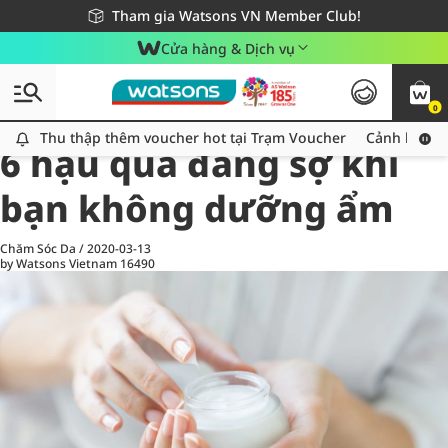
Giao hàng nhanh 24h - Áp dụng khu vực TP. Hồ Chí Minh
Miễn phí giao hàng cho đơn hàng từ 249,000Đ
Tham gia Watsons VN Member Club!
Cửa hàng & Dịch vụ
0
All
Chăm Sóc Cá Nhân
Ch
Thu thập thêm voucher hot tại Trạm Voucher
Thu thập thêm voucher hot tại Trạm Voucher
Cảnh báo An
6 hậu quả đáng sợ khi
bạn không dưỡng ẩm
Chăm Sóc Da
/
2020-03-13
by Watsons Vietnam
16490