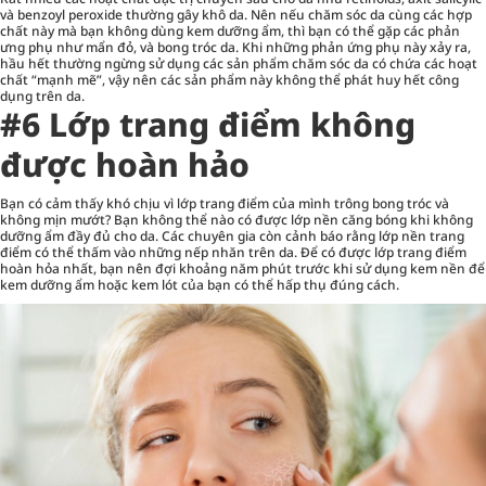
và benzoyl peroxide thường gây khô da. Nên nếu chăm sóc da cùng các hợp
chất này mà bạn không dùng kem dưỡng ẩm, thì bạn có thể gặp các phản
ưng phụ như mẩn đỏ, và bong tróc da. Khi những phản ứng phụ này xảy ra,
hầu hết thường ngừng sử dụng các sản phẩm chăm sóc da có chứa các hoạt
chất “mạnh mẽ”, vậy nên các sản phẩm này không thể phát huy hết công
dụng trên da.
#6 Lớp trang điểm không
được hoàn hảo
Bạn có cảm thấy khó chịu vì lớp trang điểm của mình trông bong tróc và
không mịn mướt? Bạn không thể nào có được lớp nền căng bóng khi không
dưỡng ẩm đầy đủ cho da. Các chuyên gia còn cảnh báo rằng lớp nền trang
điểm có thể thấm vào những nếp nhăn trên da. Để có được lớp trang điểm
hoàn hỏa nhất, bạn nên đợi khoảng năm phút trước khi sử dụng kem nền để
kem dưỡng ẩm hoặc kem lót của bạn có thể hấp thụ đúng cách.