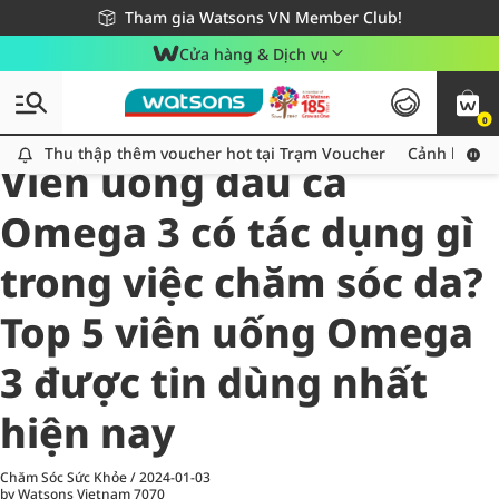
Giao hàng nhanh 24h - Áp dụng khu vực TP. Hồ Chí Minh
Miễn phí giao hàng cho đơn hàng từ 249,000Đ
Tham gia Watsons VN Member Club!
Cửa hàng & Dịch vụ
0
All
Chăm Sóc Cá Nhân
Ch
Thu thập thêm voucher hot tại Trạm Voucher
Thu thập thêm voucher hot tại Trạm Voucher
Cảnh báo An
Viên uống dầu cá
Omega 3 có tác dụng gì
trong việc chăm sóc da?
Top 5 viên uống Omega
3 được tin dùng nhất
hiện nay
Chăm Sóc Sức Khỏe
/
2024-01-03
by Watsons Vietnam
7070