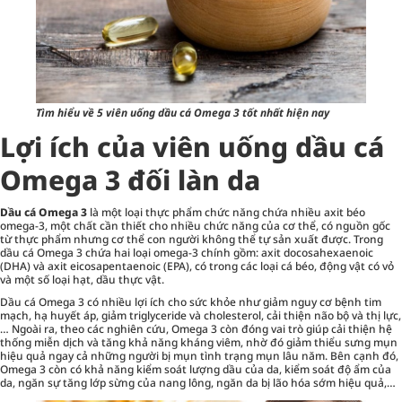
Tìm hiểu về 5 viên uống dầu cá Omega 3 tốt nhất hiện nay
Lợi ích của viên uống dầu cá
Omega 3 đối làn da
Dầu cá Omega 3
là một loại
thực phẩm chức năng
chứa nhiều axit béo
omega-3, một chất cần thiết cho nhiều chức năng của cơ thể, có nguồn gốc
từ thực phẩm nhưng cơ thể con người không thể tự sản xuất được. Trong
dầu cá Omega 3 chứa hai loại omega-3 chính gồm: axit docosahexaenoic
(DHA) và axit eicosapentaenoic (EPA), có trong các loại cá béo, động vật có vỏ
và một số loại hạt, dầu thực vật.
Dầu cá Omega 3 có nhiều lợi ích cho sức khỏe như giảm nguy cơ bệnh tim
mạch, hạ huyết áp, giảm triglyceride và cholesterol, cải thiện não bộ và thị lực,
… Ngoài ra, theo các nghiên cứu, Omega 3 còn đóng vai trò giúp cải thiện hệ
thống miễn dịch và tăng khả năng kháng viêm, nhờ đó giảm thiểu sưng mụn
hiệu quả ngay cả những người bị mụn tình trạng mụn lâu năm. Bên cạnh đó,
Omega 3 còn có khả năng kiểm soát lượng dầu của da, kiểm soát độ ẩm của
da, ngăn sự tăng lớp sừng của nang lông, ngăn da bị lão hóa sớm hiệu quả,…