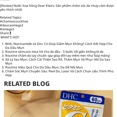
[Review] Nước hoa hồng Dear Klairs: Sản phẩm chăm sóc da nhạy cảm được
yêu thích nhất
Related Topics
#chamsocsuckhoe
#daucaomega3
#omega3
Share
WHAT’S HOT
BHA, Niacinamide và Zinc Có Giúp Giảm Mụn Không? Cách Kết Hợp Cho
Da Dầu Mụn
Routine skincare mùa hè cho da dầu - 5 bước tối giản không bí da
Routine chăm da tay chuẩn spa giúp đôi tay mềm mịn như ‘búp măng’
Xử Lý Sẹo Mụn: Cách Cải Thiện Sẹo Rỗ, Thâm Mụn Và Phục Hồi Da Sau
Mụn
Routine Hiệu Quả Cho Da Dầu Mụn, Da Dễ Nổi Mụn
Chăm Sóc Mụn Chuyên Sâu: Peel Da, Laser Và Cách Chọn Liệu Trình Phù
Hợp
RELATED BLOG