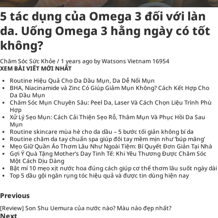
5 tác dụng của Omega 3 đối với làn
da. Uống Omega 3 hằng ngày có tốt
không?
Chăm Sóc Sức Khỏe
/
1 years ago
by Watsons Vietnam
16954
XEM BÀI VIẾT MỚI NHẤT
Routine Hiệu Quả Cho Da Dầu Mụn, Da Dễ Nổi Mụn
BHA, Niacinamide và Zinc Có Giúp Giảm Mụn Không? Cách Kết Hợp Cho
Da Dầu Mụn
Chăm Sóc Mụn Chuyên Sâu: Peel Da, Laser Và Cách Chọn Liệu Trình Phù
Hợp
Xử Lý Sẹo Mụn: Cách Cải Thiện Sẹo Rỗ, Thâm Mụn Và Phục Hồi Da Sau
Mụn
Routine skincare mùa hè cho da dầu – 5 bước tối giản không bí da
Routine chăm da tay chuẩn spa giúp đôi tay mềm mịn như ‘búp măng’
Mẹo Giữ Quần Áo Thơm Lâu Như Ngoài Tiệm: Bí Quyết Đơn Giản Tại Nhà
Gợi Ý Quà Tặng Mother’s Day Tinh Tế: Khi Yêu Thương Được Chăm Sóc
Một Cách Dịu Dàng
Bật mí 10 mẹo xịt nước hoa đúng cách giúp cơ thể thơm lâu suốt ngày dài
Top 5 dầu gội ngăn rụng tóc hiệu quả và được tin dùng hiện nay
Previous
[Review] Son Shu Uemura của nước nào? Màu nào đẹp nhất?
Next