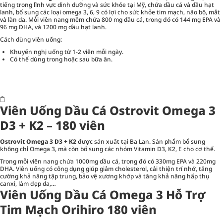
tiếng trong lĩnh vực dinh dưỡng và sức khỏe tại Mỹ, chứa dầu cá và dầu hạt
lanh, bổ sung các loại omega 3, 6, 9 có lợi cho sức khỏe tim mạch, não bộ, mắt
và làn da. Mỗi viên nang mềm chứa 800 mg dầu cá, trong đó có 144 mg EPA và
96 mg DHA, và 1200 mg dầu hạt lanh.
Cách dùng viên uống:
Khuyến nghị uống từ 1-2 viên mỗi ngày.
Có thể dùng trong hoặc sau bữa ăn.
Viên Uống Dầu Cá Ostrovit Omega 3
D3 + K2 – 180 viên
Ostrovit Omega 3 D3 + K2
được sản xuất tại Ba Lan. Sản phẩm bổ sung
không chỉ Omega 3, mà còn bổ sung các nhóm Vitamin D3, K2, E cho cơ thể.
Trong mỗi viên nang chứa 1000mg dầu cá, trong đó có 330mg EPA và 220mg
DHA. Viên uống có công dụng giúp giảm cholesterol, cải thiện trí nhớ, tăng
cường khả năng tập trung, bảo vệ xương khớp và tăng khả năng hấp thụ
canxi, làm đẹp da,…
Viên Uống Dầu Cá Omega 3 Hỗ Trợ
Tim Mạch Orihiro 180 viên