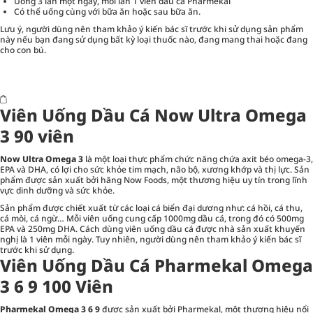
Uống 3 lần một ngày, mỗi lần 1 viên dầu cá Pharmekal
Có thể uống cùng với bữa ăn hoặc sau bữa ăn.
Lưu ý, người dùng nên tham khảo ý kiến bác sĩ trước khi sử dụng sản phẩm
này nếu bạn đang sử dụng bất kỳ loại thuốc nào, đang mang thai hoặc đang
cho con bú.
Viên Uống Dầu Cá Now Ultra Omega
3 90 viên
Now Ultra Omega 3
là một loại thực phẩm chức năng chứa axit béo omega-3,
EPA và DHA, có lợi cho sức khỏe tim mạch, não bộ, xương khớp và thị lực. Sản
phẩm được sản xuất bởi hãng Now Foods, một thương hiệu uy tín trong lĩnh
vực dinh dưỡng và sức khỏe.
Sản phẩm được chiết xuất từ các loại cá biển đại dương như: cá hồi, cá thu,
cá mòi, cá ngừ… Mỗi viên uống cung cấp 1000mg dầu cá, trong đó có 500mg
EPA và 250mg DHA. Cách dùng viên uống dầu cá được nhà sản xuất khuyến
nghị là 1 viên mỗi ngày. Tuy nhiên, người dùng nên tham khảo ý kiến bác sĩ
trước khi sử dụng.
Viên Uống Dầu Cá Pharmekal Omega
3 6 9 100 Viên
Pharmekal Omega 3 6 9
được sản xuất bởi Pharmekal, một thương hiệu nổi