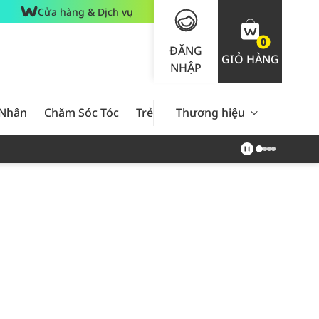
Cửa hàng & Dịch vụ
0
ĐĂNG
GIỎ HÀNG
NHẬP
 Nhân
Chăm Sóc Tóc
Trẻ Em
Thương hiệu
Nam Giới
Chăm Sóc 