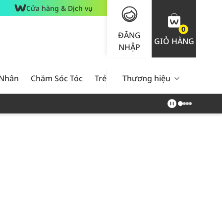
Cửa hàng & Dịch vụ
0
ĐĂNG
GIỎ HÀNG
NHẬP
 Nhân
Chăm Sóc Tóc
Trẻ Em
Thương hiệu
Nam Giới
Chăm Sóc 