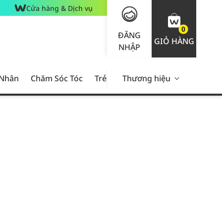
Cửa hàng & Dịch vụ
0
ĐĂNG
GIỎ HÀNG
NHẬP
 Nhân
Chăm Sóc Tóc
Trẻ Em
Thương hiệu
Nam Giới
Chăm Sóc 