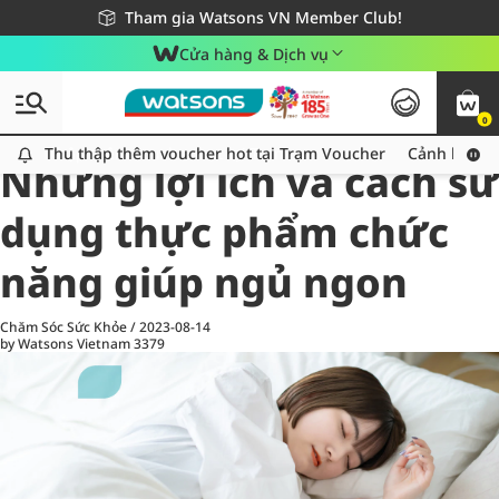
Giao hàng nhanh 24h - Áp dụng khu vực TP. Hồ Chí Minh
Miễn phí giao hàng cho đơn hàng từ 249,000Đ
Tham gia Watsons VN Member Club!
Cửa hàng & Dịch vụ
0
All
Chăm Sóc Cá Nhân
Ch
Thu thập thêm voucher hot tại Trạm Voucher
Thu thập thêm voucher hot tại Trạm Voucher
Cảnh báo An
Những lợi ích và cách sử
dụng thực phẩm chức
năng giúp ngủ ngon
Chăm Sóc Sức Khỏe
/
2023-08-14
by Watsons Vietnam
3379