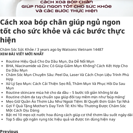
Cách xoa bóp chân giúp ngủ ngon
tốt cho sức khỏe và các bước thực
hiện
Chăm Sóc Sức Khỏe
/
3 years ago
by Watsons Vietnam
14487
XEM BÀI VIẾT MỚI NHẤT
Routine Hiệu Quả Cho Da Dầu Mụn, Da Dễ Nổi Mụn
BHA, Niacinamide và Zinc Có Giúp Giảm Mụn Không? Cách Kết Hợp Cho
Da Dầu Mụn
Chăm Sóc Mụn Chuyên Sâu: Peel Da, Laser Và Cách Chọn Liệu Trình Phù
Hợp
Xử Lý Sẹo Mụn: Cách Cải Thiện Sẹo Rỗ, Thâm Mụn Và Phục Hồi Da Sau
Mụn
Routine skincare mùa hè cho da dầu – 5 bước tối giản không bí da
Routine chăm da tay chuẩn spa giúp đôi tay mềm mịn như ‘búp măng’
Mẹo Giữ Quần Áo Thơm Lâu Như Ngoài Tiệm: Bí Quyết Đơn Giản Tại Nhà
Gợi Ý Quà Tặng Mother’s Day Tinh Tế: Khi Yêu Thương Được Chăm Sóc
Một Cách Dịu Dàng
Bật mí 10 mẹo xịt nước hoa đúng cách giúp cơ thể thơm lâu suốt ngày dài
Top 5 dầu gội ngăn rụng tóc hiệu quả và được tin dùng hiện nay
Previous