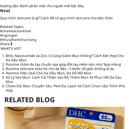
Hướng dẫn đánh phấn mắt cho người mới bắt đầu
Next
Quy trình skincare là gì? Cách để có quy trình skincare cho bản thân
Related Topics
#chamsocsuckhoe
#ngungon
#thucphamchucnang
Share
WHAT’S HOT
BHA, Niacinamide và Zinc Có Giúp Giảm Mụn Không? Cách Kết Hợp Cho
Da Dầu Mụn
Routine chăm da tay chuẩn spa giúp đôi tay mềm mịn như ‘búp măng’
Routine skincare mùa hè cho da dầu - 5 bước tối giản không bí da
Routine Hiệu Quả Cho Da Dầu Mụn, Da Dễ Nổi Mụn
Xử Lý Sẹo Mụn: Cách Cải Thiện Sẹo Rỗ, Thâm Mụn Và Phục Hồi Da Sau
Mụn
Chăm Sóc Mụn Chuyên Sâu: Peel Da, Laser Và Cách Chọn Liệu Trình Phù
Hợp
RELATED BLOG