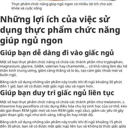
Thực phẩm chức năng giúp ngủ ngon có nhiều lợi ích cho sức
khỏe và cuộc sống
Những lợi ích của việc sử
dụng
thực phẩm chức năng
giúp ngủ ngon
Giúp bạn dễ dàng đi vào giấc ngủ
Một số loại
thực phẩm chức năng
có chứa các thành phần như tryptophan,
magnesium, glycine, GABA, valerian hay chamomile,… có khả năng làm dịu hệ
thần kinh trung ương, giảm căng thẳng và lo âu, tạo cảm giác thoải mái và
buồn ngủ.
Bằng cách sử dụng những sản phẩm này trước khi đi ngủ khoảng 30 phút
đến 1 giờ, bạn sẽ có được một giấc ngủ sâu và ngon hơn.
Giúp bạn duy trì giấc ngủ liên tục
Một số loại thực phẩm chức năng có chứa các thành phần như melatonin, L-
theanine hay passiflora có tác dụng điều hòa chu kỳ sinh học của cơ thể, kéo
dài giai đoạn REM (giấc mơ) và non-REM (giấc ngủ sâu), giảm các yếu tố gây
gián đoạn giấc ngủ như ánh sáng, tiếng ồn hay nhiệt độ.
Bằng cách sử dụng những sản phẩm này trước khi đi ngủ khoảng 15 phút
đến 30 phút, bạn sẽ có được một giấc ngủ liên tục và không bị thức giấc giữa