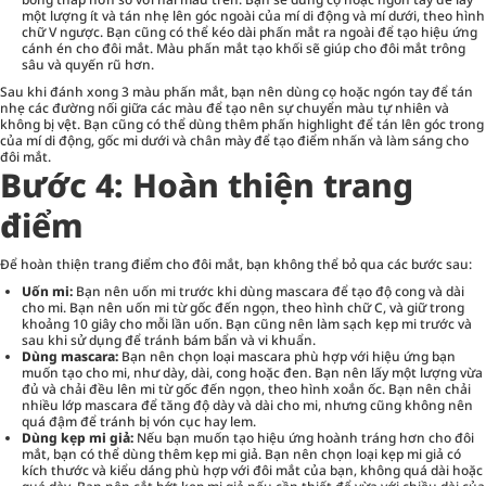
một lượng ít và tán nhẹ lên góc ngoài của mí di động và mí dưới, theo hình
chữ V ngược. Bạn cũng có thể kéo dài phấn mắt ra ngoài để tạo hiệu ứng
cánh én cho đôi mắt. Màu phấn mắt tạo khối sẽ giúp cho đôi mắt trông
sâu và quyến rũ hơn.
Sau khi đánh xong 3 màu phấn mắt, bạn nên dùng cọ hoặc ngón tay để tán
nhẹ các đường nối giữa các màu để tạo nên sự chuyển màu tự nhiên và
không bị vệt. Bạn cũng có thể dùng thêm phấn highlight để tán lên góc trong
của mí di động, gốc mi dưới và chân mày để tạo điểm nhấn và làm sáng cho
đôi mắt.
Bước 4: Hoàn thiện trang
điểm
Để hoàn thiện trang điểm cho đôi mắt, bạn không thể bỏ qua các bước sau:
Uốn mi:
Bạn nên uốn mi trước khi dùng mascara để tạo độ cong và dài
cho mi. Bạn nên uốn mi từ gốc đến ngọn, theo hình chữ C, và giữ trong
khoảng 10 giây cho mỗi lần uốn. Bạn cũng nên làm sạch kẹp mi trước và
sau khi sử dụng để tránh bám bẩn và vi khuẩn.
Dùng mascara:
Bạn nên chọn loại mascara phù hợp với hiệu ứng bạn
muốn tạo cho mi, như dày, dài, cong hoặc đen. Bạn nên lấy một lượng vừa
đủ và chải đều lên mi từ gốc đến ngọn, theo hình xoắn ốc. Bạn nên chải
nhiều lớp mascara để tăng độ dày và dài cho mi, nhưng cũng không nên
quá đậm để tránh bị vón cục hay lem.
Dùng kẹp mi giả:
Nếu bạn muốn tạo hiệu ứng hoành tráng hơn cho đôi
mắt, bạn có thể dùng thêm kẹp mi giả. Bạn nên chọn loại kẹp mi giả có
kích thước và kiểu dáng phù hợp với đôi mắt của bạn, không quá dài hoặc