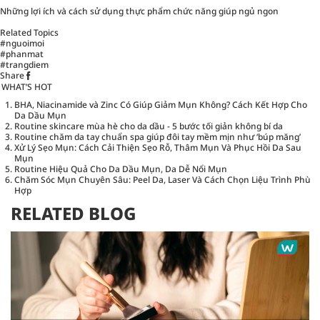
Những lợi ích và cách sử dụng thực phẩm chức năng giúp ngủ ngon
Related Topics
#nguoimoi
#phanmat
#trangdiem
Share
WHAT’S HOT
BHA, Niacinamide và Zinc Có Giúp Giảm Mụn Không? Cách Kết Hợp Cho
Da Dầu Mụn
Routine skincare mùa hè cho da dầu - 5 bước tối giản không bí da
Routine chăm da tay chuẩn spa giúp đôi tay mềm mịn như ‘búp măng’
Xử Lý Sẹo Mụn: Cách Cải Thiện Sẹo Rỗ, Thâm Mụn Và Phục Hồi Da Sau
Mụn
Routine Hiệu Quả Cho Da Dầu Mụn, Da Dễ Nổi Mụn
Chăm Sóc Mụn Chuyên Sâu: Peel Da, Laser Và Cách Chọn Liệu Trình Phù
Hợp
RELATED BLOG