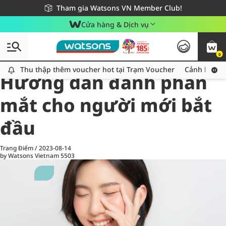
Giao hàng nhanh 24h - Áp dụng khu vực TP. Hồ Chí Minh
Miễn phí giao hàng cho đơn hàng từ 249,000Đ
Tham gia Watsons VN Member Club!
Cửa hàng & Dịch vụ
0
All
Chăm Sóc Cá Nhân
Ch
Thu thập thêm voucher hot tại Trạm Voucher
Thu thập thêm voucher hot tại Trạm Voucher
Cảnh báo An
Hướng dẫn đánh phấn
mắt cho người mới bắt
đầu
Trang Điểm
/
2023-08-14
by Watsons Vietnam
5503