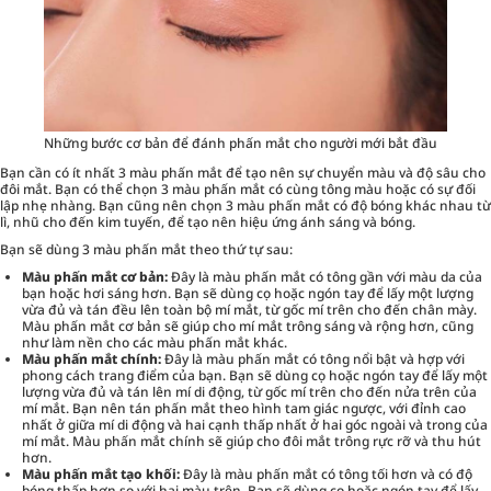
Những bước cơ bản để đánh phấn mắt cho người mới bắt đầu
Bạn cần có ít nhất 3 màu phấn mắt để tạo nên sự chuyển màu và độ sâu cho
đôi mắt. Bạn có thể chọn 3 màu phấn mắt có cùng tông màu hoặc có sự đối
lập nhẹ nhàng. Bạn cũng nên chọn 3 màu phấn mắt có độ bóng khác nhau từ
lì, nhũ cho đến kim tuyến, để tạo nên hiệu ứng ánh sáng và bóng.
Bạn sẽ dùng 3 màu phấn mắt theo thứ tự sau:
Màu phấn mắt cơ bản:
Đây là màu phấn mắt có tông gần với màu da của
bạn hoặc hơi sáng hơn. Bạn sẽ dùng cọ hoặc ngón tay để lấy một lượng
vừa đủ và tán đều lên toàn bộ mí mắt, từ gốc mí trên cho đến chân mày.
Màu phấn mắt cơ bản sẽ giúp cho mí mắt trông sáng và rộng hơn, cũng
như làm nền cho các màu phấn mắt khác.
Màu phấn mắt chính:
Đây là màu phấn mắt có tông nổi bật và hợp với
phong cách trang điểm của bạn. Bạn sẽ dùng cọ hoặc ngón tay để lấy một
lượng vừa đủ và tán lên mí di động, từ gốc mí trên cho đến nửa trên của
mí mắt. Bạn nên tán phấn mắt theo hình tam giác ngược, với đỉnh cao
nhất ở giữa mí di động và hai cạnh thấp nhất ở hai góc ngoài và trong của
mí mắt. Màu phấn mắt chính sẽ giúp cho đôi mắt trông rực rỡ và thu hút
hơn.
Màu phấn mắt tạo khối:
Đây là màu phấn mắt có tông tối hơn và có độ
bóng thấp hơn so với hai màu trên. Bạn sẽ dùng cọ hoặc ngón tay để lấy