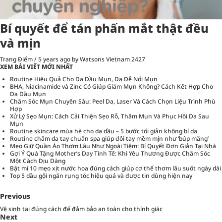
Bí quyết để tán phấn mắt thật đều
và mịn
Trang Điểm
/
5 years ago
by Watsons Vietnam
2427
XEM BÀI VIẾT MỚI NHẤT
Routine Hiệu Quả Cho Da Dầu Mụn, Da Dễ Nổi Mụn
BHA, Niacinamide và Zinc Có Giúp Giảm Mụn Không? Cách Kết Hợp Cho
Da Dầu Mụn
Chăm Sóc Mụn Chuyên Sâu: Peel Da, Laser Và Cách Chọn Liệu Trình Phù
Hợp
Xử Lý Sẹo Mụn: Cách Cải Thiện Sẹo Rỗ, Thâm Mụn Và Phục Hồi Da Sau
Mụn
Routine skincare mùa hè cho da dầu – 5 bước tối giản không bí da
Routine chăm da tay chuẩn spa giúp đôi tay mềm mịn như ‘búp măng’
Mẹo Giữ Quần Áo Thơm Lâu Như Ngoài Tiệm: Bí Quyết Đơn Giản Tại Nhà
Gợi Ý Quà Tặng Mother’s Day Tinh Tế: Khi Yêu Thương Được Chăm Sóc
Một Cách Dịu Dàng
Bật mí 10 mẹo xịt nước hoa đúng cách giúp cơ thể thơm lâu suốt ngày dài
Top 5 dầu gội ngăn rụng tóc hiệu quả và được tin dùng hiện nay
Previous
Vệ sinh tai đúng cách để đảm bảo an toàn cho thính giác
Next