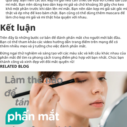
quá dày. Bạn nên cắt bớt kẹp mi giả nếu cần thiết để vừa với chiều dài của
mí mắt. Bạn nên dùng keo dán kẹp mi giả và chờ khoảng 30 giây cho keo
khô một phần trước khi dán lên mí mắt. Bạn nên dán kẹp mi giả sát gốc mi
thật và ép nhẹ để keo bám chặt. Bạn cũng có thể dùng thêm mascara để
làm cho kẹp mi giả và mi thật hòa quyện với nhau.
Kết luận
Trên đây là những bước cơ bản để đánh phấn mắt cho người mới bắt đầu.
Bạn có thể tham khảo các video hướng dẫn trang điểm trên mạng để có
thêm nhiều mẹo và ý tưởng cho việc đánh phấn mắt.
Đừng ngại thử nghiệm và sáng tạo với các màu sắc và kết cấu khác nhau của
phấn mắt để tìm ra phong cách trang điểm phù hợp với bạn nhất. Chúc bạn
thành công và xinh đẹp với đôi mắt quyến rũ!
RELATED BLOG