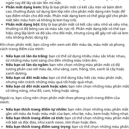
ngón tay để lấy và tán lên mí mắt.
Phấn mắt dạng kem:
Đây là loại phấn mắt có kết cấu mịn và bám dính
cao, thường được sử dụng làm lớp nền cho phấn mắt dạng nén hoặc để
tạo điểm nhấn cho đôi mắt. Phấn mắt dạng kem có thể giúp giữ cho phấn
mắt bền màu hơn và không bị lem hay trôi.
Phấn mắt dạng bột:
Đây là loại phấn mắt có kết cấu siêu nhỏ và siêu nhẹ,
thường có độ bóng cao và màu sắc rực rỡ. Phấn mắt dạng bột có thể tạo
hiệu ứng lấp lánh và độ sâu cho đôi mắt, nhưng cũng dễ gây rơi vãi và lem
nếu không được dùng kỹ.
Khi chọn phấn mắt, bạn cũng nên xem xét đến màu da, màu mắt và phong
cách
trang điểm
của mình:
Nếu bạn có làn da trắng:
bạn có thể sử dụng nhiều màu sắc khác nhau,
từ những màu tươi sáng cho đến những màu trầm ấm.
Nếu bạn có làn da ngăm:
bạn nên chọn những màu phấn mắt có độ
tương phản cao với màu da, như vàng, cam, hồng, tím, xanh lá cây hoặc
xanh dương.
Nếu bạn có đôi mắt nâu:
bạn có thể dùng hầu hết các màu phấn mắt,
nhưng nên tránh những màu quá tối hoặc quá nhạt.
Nếu bạn có đôi mắt xanh hoặc xám:
bạn nên chọn những màu phấn mắt
có tông nóng, như đỏ, cam, hồng hoặc vàng.
Ngoài ra, bạn cũng nên chọn phấn mắt theo phong cách trang điểm của
mình:
Nếu bạn thích trang điểm tự nhiên:
bạn nên chọn những màu phấn mắt
gần với màu da hoặc màu mắt của bạn, như be, nâu, kem hoặc hồng nhạt.
Nếu bạn thích trang điểm cá tính:
bạn có thể chọn những màu phấn mắt
nổi bật và độc đáo, như xanh neon, tím than hoặc đen.
Nếu bạn thích trang điểm sang trọng:
bạn có thể chọn những màu phấn