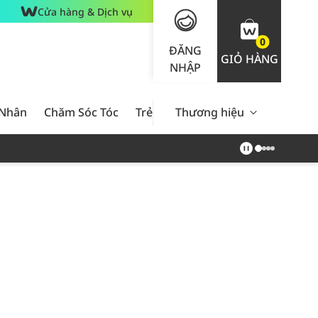
Cửa hàng & Dịch vụ
0
ĐĂNG
GIỎ HÀNG
NHẬP
 Nhân
Chăm Sóc Tóc
Trẻ Em
Thương hiệu
Nam Giới
Chăm Sóc 