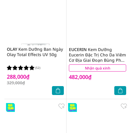
OLAY
Kem Dưỡng Ban Ngày
EUCERIN
Kem Dưỡng
Olay Total Effects UV 50g
Eucerin Đặc Trị Cho Da Viêm
Cơ Địa Giai Đoạn Bùng Phát
Ato Control Acute Care 40ml
(52)
Nhận quà xinh
(3)
288,000₫
482,000₫
329,000₫