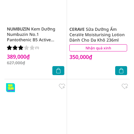
NUMBUZIN
Kem Dưỡng
CERAVE
Sữa Dưỡng Ẩm
Numbuzin No.1
CeraVe Moisturising Lotion
Pantothenic B5 Active
Dành Cho Da Khô 236ml
Soothing Cream 80ml
(1)
Nhận quà xinh
(1)
389,000₫
350,000₫
627,000₫