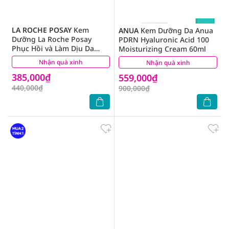
LA ROCHE POSAY
Kem
ANUA
Kem Dưỡng Da Anua
Dưỡng La Roche Posay
PDRN Hyaluronic Acid 100
Phục Hồi và Làm Dịu Da
Moisturizing Cream 60ml
Cicaplast Baume B5+ 40ml
Nhận quà xinh
(27)
Nhận quà xinh
(0)
385,000₫
559,000₫
440,000₫
900,000₫