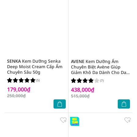
SENKA
Kem Dưỡng Senka
AVENE
Kem Dưỡng Ẩm
Deep Moist Cream Cấp Ẩm
Chuyên Biệt Avène Giúp
Chuyên Sâu 50g
Giảm Khô Da Dành Cho Da
Rất Khô Và Da Nhạy Cảm
(5)
(7)
100ml
179,000₫
438,000₫
250,000₫
515,000₫