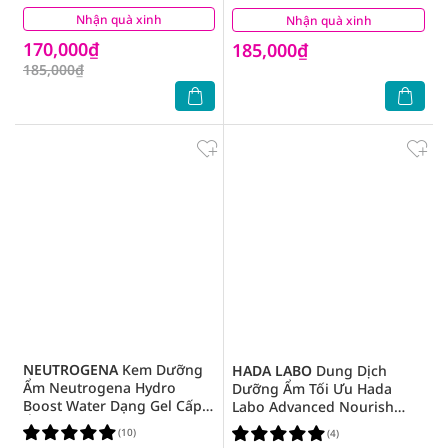
Nhận quà xinh
(5)
Nhận quà xinh
(3)
170,000₫
185,000₫
185,000₫
NEUTROGENA
Kem Dưỡng
HADA LABO
Dung Dịch
Ẩm Neutrogena Hydro
Dưỡng Ẩm Tối Ưu Hada
Boost Water Dạng Gel Cấp
Labo Advanced Nourish
Ẩm 50g
170ml - Da Thường
(10)
(4)