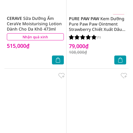
CERAVE
Sữa Dưỡng Ẩm
PURE PAW PAW
Kem Dưỡng
CeraVe Moisturising Lotion
Pure Paw Paw Ointment
Dành Cho Da Khô 473ml
Strawberry Chiết Xuất Dâu
Cấp Ẩm & Giảm Nứt Nẻ 25g
Nhận quà xinh
(2)
(1)
515,000₫
79,000₫
108,000₫