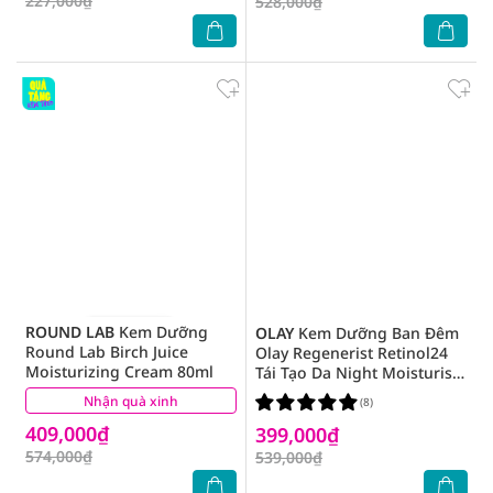
227,000₫
528,000₫
ROUND LAB
Kem Dưỡng
OLAY
Kem Dưỡng Ban Đêm
Round Lab Birch Juice
Olay Regenerist Retinol24
Moisturizing Cream 80ml
Tái Tạo Da Night Moisturiser
50g
Nhận quà xinh
(1)
(8)
409,000₫
399,000₫
574,000₫
539,000₫