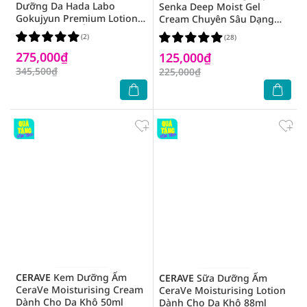
Dưỡng Da Hada Labo
Senka Deep Moist Gel
Gokujyun Premium Lotion
Cream Chuyên Sâu Dạng
Cung Cấp Độ Ẩm Cho Da
Gel 50g
(2)
(28)
170ml
275,000₫
125,000₫
345,500₫
225,000₫
CERAVE
Kem Dưỡng Ẩm
CERAVE
Sữa Dưỡng Ẩm
CeraVe Moisturising Cream
CeraVe Moisturising Lotion
Dành Cho Da Khô 50ml
Dành Cho Da Khô 88ml