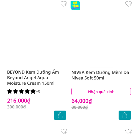
BEYOND
Kem Dưỡng Ẩm
NIVEA
Kem Dưỡng Mềm Da
Beyond Angel Aqua
Nivea Soft 50ml
Moisture Cream 150ml
(4)
Nhận quà xinh
(6)
216,000₫
64,000₫
300,000₫
80,000₫