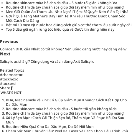
Routine skincare mùa hè cho da dầu – 5 bước tối giản không bí da
Routine chăm da tay chuẩn spa giúp đôi tay mềm mịn như ‘búp măng’
Mẹo Giữ Quần Áo Thơm Lâu Như Ngoài Tiệm: Bí Quyết Đơn Giản Tại Nhà
Gợi Ý Quà Tặng Mother’s Day Tinh Tế: Khi Yêu Thương Được Chăm Sóc
Một Cách Dịu Dàng
Bật mí 10 mẹo xịt nước hoa đúng cách giúp cơ thể thơm lâu suốt ngày dài
Top 5 dầu gội ngăn rụng tóc hiệu quả và được tin dùng hiện nay
Previous
Collagen DHC của Nhật có tốt không? Nên uống dạng nước hay dạng viên?
Next
Salicylic acid là gì? Công dụng và cách dùng Axit Salicylic
Related Topics
#chamsoctoc
#tockhoxo
#tocxoroi
Share
WHAT’S HOT
BHA, Niacinamide và Zinc Có Giúp Giảm Mụn Không? Cách Kết Hợp Cho
Da Dầu Mụn
Routine skincare mùa hè cho da dầu - 5 bước tối giản không bí da
Routine chăm da tay chuẩn spa giúp đôi tay mềm mịn như ‘búp măng’
Xử Lý Sẹo Mụn: Cách Cải Thiện Sẹo Rỗ, Thâm Mụn Và Phục Hồi Da Sau
Mụn
Routine Hiệu Quả Cho Da Dầu Mụn, Da Dễ Nổi Mụn
Chăm Sóc Mụn Chuyên Sâu: Peel Da, Laser Và Cách Chọn Liệu Trình Phù