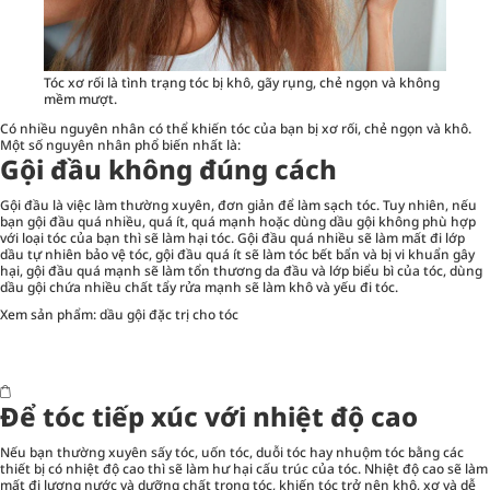
Tóc xơ rối là tình trạng tóc bị khô, gãy rụng, chẻ ngọn và không
mềm mượt.
Có nhiều nguyên nhân có thể khiến tóc của bạn bị xơ rối, chẻ ngọn và khô.
Một số nguyên nhân phổ biến nhất là:
Gội đầu không đúng cách
Gội đầu là việc làm thường xuyên, đơn giản để làm sạch tóc. Tuy nhiên, nếu
bạn gội đầu quá nhiều, quá ít, quá mạnh hoặc dùng dầu gội không phù hợp
với loại tóc của bạn thì sẽ làm hại tóc. Gội đầu quá nhiều sẽ làm mất đi lớp
dầu tự nhiên bảo vệ tóc, gội đầu quá ít sẽ làm tóc bết bẩn và bị vi khuẩn gây
hại, gội đầu quá mạnh sẽ làm tổn thương da đầu và lớp biểu bì của tóc, dùng
dầu gội chứa nhiều chất tẩy rửa mạnh sẽ làm khô và yếu đi tóc.
Xem sản phẩm:
dầu gội đặc trị cho tóc
Để tóc tiếp xúc với nhiệt độ cao
Nếu bạn thường xuyên sấy tóc, uốn tóc, duỗi tóc hay nhuộm tóc bằng các
thiết bị có nhiệt độ cao thì sẽ làm hư hại cấu trúc của tóc. Nhiệt độ cao sẽ làm
mất đi lượng nước và dưỡng chất trong tóc, khiến tóc trở nên khô, xơ và dễ