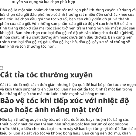
xuyên sử dụng và lựa chọn phù hợp
Dầu gội là một sản phẩm chăm sóc tóc mà bạn phải thường xuyên sử dụng và
lựa chọn dầu gội đầu phù hợp có ảnh hưởng rất nhiều đến sự chắc khỏe của
mái tóc. Để chọn dầu gội cho tóc xơ rối, bạn cần chú ý đến độ pH và thành
phần của dầu gội. Với những sản phẩm dầu gội có độ pH cao hơn 5.5 dễ làm
tình trạng khô xơ của mái tóc càng trở nên trầm trọng hơn bởi mất nước sau
khi gội1. Bạn nên chọn các loại dầu gội có độ pH cân bằng cho da đầu (pH>6),
ít hóa chất, nhiều chất dưỡng ẩm hoặc chứa tinh dầu thơm2. Bạn cũng nên
tránh các loại dầu gội trị gàu, dầu gội bạc hà, dầu gội gây xơ rối vì chúng sẽ
làm khô và tổn thương tóc hơn.
Cắt tỉa tóc thường xuyên
Cắt tỉa tóc là một cách đơn giản nhưng hiệu quả để loại bỏ phần tóc chẻ ngọn
và kích thích sự phát triển của tóc. Bạn nên cắt tỉa tóc ít nhất một lần trong
hai tháng để giữ cho mái tóc luôn khỏe mạnh và bóng mượt.
Bảo vệ tóc khi tiếp xúc với nhiệt độ
cao hoặc ánh nắng mặt trời
Nếu bạn thường xuyên sấy tóc, uốn tóc, duỗi tóc hay nhuộm tóc bằng các
thiết bị có nhiệt độ cao thì bạn nên sử dụng các loại serum có gốc silicone
trước khi tạo kiểu cho tóc. Loại serum này sẽ bao bọc từng sợi tóc để đảm bảo
biểu bì luôn áp sát vào tóc và không bong lên3. Bạn cũng nên đội mũ, khăn