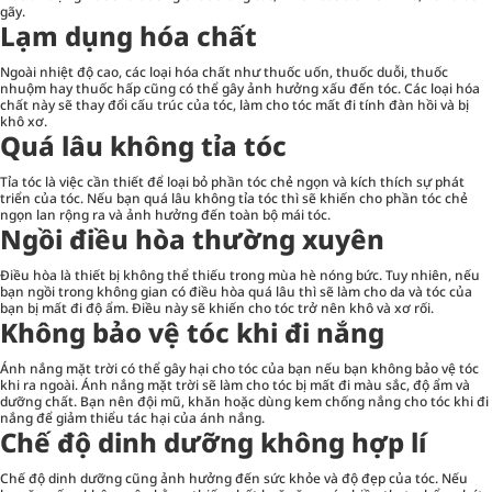
gãy.
Lạm dụng hóa chất
Ngoài nhiệt độ cao, các loại hóa chất như thuốc uốn, thuốc duỗi, thuốc
nhuộm hay thuốc hấp cũng có thể gây ảnh hưởng xấu đến tóc. Các loại hóa
chất này sẽ thay đổi cấu trúc của tóc, làm cho tóc mất đi tính đàn hồi và bị
khô xơ.
Quá lâu không tỉa tóc
Tỉa tóc là việc cần thiết để loại bỏ phần tóc chẻ ngọn và kích thích sự phát
triển của tóc. Nếu bạn quá lâu không tỉa tóc thì sẽ khiến cho phần tóc chẻ
ngọn lan rộng ra và ảnh hưởng đến toàn bộ mái tóc.
Ngồi điều hòa thường xuyên
Điều hòa là thiết bị không thể thiếu trong mùa hè nóng bức. Tuy nhiên, nếu
bạn ngồi trong không gian có điều hòa quá lâu thì sẽ làm cho da và tóc của
bạn bị mất đi độ ẩm. Điều này sẽ khiến cho tóc trở nên khô và xơ rối.
Không bảo vệ tóc khi đi nắng
Ánh nắng mặt trời có thể gây hại cho tóc của bạn nếu bạn không bảo vệ tóc
khi ra ngoài. Ánh nắng mặt trời sẽ làm cho tóc bị mất đi màu sắc, độ ẩm và
dưỡng chất. Bạn nên đội mũ, khăn hoặc dùng kem chống nắng cho tóc khi đi
nắng để giảm thiểu tác hại của ánh nắng.
Chế độ dinh dưỡng không hợp lí
Chế độ dinh dưỡng cũng ảnh hưởng đến sức khỏe và độ đẹp của tóc. Nếu