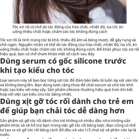
Tóc xơ rối có thể do tác động của hóa chất, nhiệt độ, tia UV, ăn
uống thiếu chất hoặc chăm sóc tóc không đúng cách
Tóc xơ rối là tình trạng tóc bị khô, thiếu độ ẩm và bóng mượt, dễ gãy rụng và
chẻ ngọn. Nguyên nhân có thể do tác động của hóa chất, nhiệt độ, tia UV, ăn
uống thiếu chất hoặc
chăm sóc tóc
không đúng cách. Để khắc phục tóc xơ rối
hiệu quả, bạn có thể tham khảo một số cách sau đây
Dùng serum có gốc silicone trước
khi tạo kiểu cho tóc
Loại serum này sẽ bao bọc từng sợi tóc để đảm bảo biểu bì luôn áp sát vào tóc
và không bong lên. Bạn dùng lược răng thưa để chải serum và chờ tóc khô
hoặc tạo kiểu với máy sấy. Sản phẩm silicone thường hiệu quả hơn khi kết
hợp với việc tạo kiểu cho tóc bằng nhiệt.
Dùng xịt gỡ tóc rối dành cho trẻ em
để giúp bạn chải tóc dễ dàng hơn
Sản phẩm xịt gỡ tóc rối dành cho trẻ không có nhiều dầu như những sản
phẩm khác và sẽ hỗ trợ bạn trong việc gỡ tóc rối bằng lược. Bạn cũng có thể
tự tạo ra xịt gỡ tóc rối bằng cách đổ dầu xả vào 1/3 chai xịt và phần còn lại là
nước.