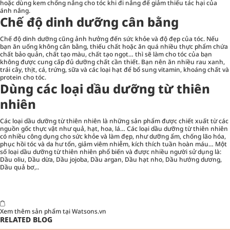
hoặc dùng kem chống nắng cho tóc khi đi nắng để giảm thiểu tác hại của
ánh nắng.
Chế độ dinh dưỡng cân bằng
Chế độ dinh dưỡng cũng ảnh hưởng đến sức khỏe và độ đẹp của tóc. Nếu
bạn ăn uống không cân bằng, thiếu chất hoặc ăn quá nhiều thực phẩm chứa
chất bảo quản, chất tạo màu, chất tạo ngọt… thì sẽ làm cho tóc của bạn
không được cung cấp đủ dưỡng chất cần thiết. Bạn nên ăn nhiều rau xanh,
trái cây, thịt, cá, trứng, sữa và các loại hạt để bổ sung vitamin, khoáng chất và
protein cho tóc.
Dùng các loại dầu dưỡng từ thiên
nhiên
Các loại dầu dưỡng từ thiên nhiên là những sản phẩm được chiết xuất từ các
nguồn gốc thực vật như quả, hạt, hoa, lá… Các loại dầu dưỡng từ thiên nhiên
có nhiều công dụng cho sức khỏe và làm đẹp, như dưỡng ẩm, chống lão hóa,
phục hồi tóc và da hư tổn, giảm viêm nhiễm, kích thích tuần hoàn máu… Một
số loại dầu dưỡng từ thiên nhiên phổ biến và được nhiều người sử dụng là:
Dầu oliu, Dầu dừa, Dầu jojoba, Dầu argan, Dầu hạt nho, Dầu hướng dương,
Dầu quả bơ,..
Xem thêm sản phẩm tại
Watsons.vn
RELATED BLOG