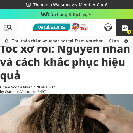
Giao hàng nhanh 24h - Áp dụng khu vực TP. Hồ Chí Minh
Miễn phí giao hàng cho đơn hàng từ 249,000Đ
Tham gia Watsons VN Member Club!
Cửa hàng & Dịch vụ
0
All
Chăm Sóc Cá Nhân
Ch
Thu thập thêm voucher hot tại Trạm Voucher
Thu thập thêm voucher hot tại Trạm Voucher
Cảnh báo An
Tóc xơ rối: Nguyên nhân
và cách khắc phục hiệu
quả
Chăm Sóc Cá Nhân
/
2024-10-07
by Watsons Vietnam
19497