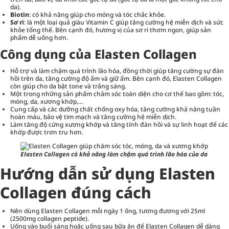
da).
Biotin
: có khả năng giúp cho móng và tóc chắc khỏe.
Sơ ri
: là một loại quả giàu Vitamin C giúp tăng cường hệ miễn dịch và sức
khỏe tổng thể. Bên cạnh đó, hương vị của sơ ri thơm ngon, giúp sản
phẩm dễ uống hơn.
Công dụng của Elasten Collagen
Hỗ trợ và làm chậm quá trình lão hóa, đồng thời giúp tăng cường sự đàn
hồi trên da, tăng cường độ ẩm và giữ ẩm. Bên cạnh đó, Elasten Collagen
còn giúp cho da bật tone và trắng sáng.
Một trong những sản phẩm chăm sóc toàn diện cho cơ thể bao gồm: tóc,
móng, da, xương khớp,…
Cung cấp và các dưỡng chất chống oxy hóa, tăng cường khả năng tuần
hoàn máu, bảo vệ tim mạch và tăng cường hệ miễn dịch.
Làm tăng độ cứng xương khớp và tăng tính đàn hồi và sự linh hoạt để các
khớp được trơn tru hơn.
Elasten Collagen có khả năng làm chậm quá trình lão hóa của da
Hướng dẫn sử dụng Elasten
Collagen đúng cách
Nên dùng Elasten Collagen mỗi ngày 1 ống, tương đương với 25ml
(2500mg collagen peptide).
Uống vào buổi sáng hoặc uống sau bữa ăn để Elasten Collagen dễ dàng