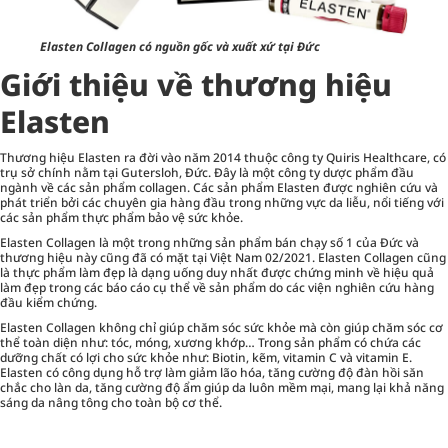
Elasten Collagen có nguồn gốc và xuất xứ tại Đức
Giới thiệu về thương hiệu
Elasten
Thương hiệu Elasten ra đời vào năm 2014 thuộc công ty Quiris Healthcare, có
trụ sở chính nằm tại Gutersloh, Đức. Đây là một công ty dược phẩm đầu
ngành về các sản phẩm collagen. Các sản phẩm Elasten được nghiên cứu và
phát triển bởi các chuyên gia hàng đầu trong những vực da liễu, nổi tiếng với
các sản phẩm thực phẩm bảo vệ sức khỏe.
Elasten Collagen là một trong những sản phẩm bán chạy số 1 của Đức và
thương hiệu này cũng đã có mặt tại Việt Nam 02/2021. Elasten Collagen cũng
là thực phẩm làm đẹp là dạng uống duy nhất được chứng minh về hiệu quả
làm đẹp trong các báo cáo cụ thể về sản phẩm do các viện nghiên cứu hàng
đầu kiểm chứng.
Elasten Collagen không chỉ giúp
chăm sóc sức khỏe
mà còn giúp chăm sóc cơ
thể toàn diện như: tóc, móng, xương khớp… Trong sản phẩm có chứa các
dưỡng chất có lợi cho sức khỏe như: Biotin, kẽm, vitamin C và vitamin E.
Elasten có công dụng hỗ trợ làm giảm lão hóa, tăng cường độ đàn hồi săn
chắc cho làn da, tăng cường độ ẩm giúp da luôn mềm mại, mang lại khả năng
sáng da nâng tông cho toàn bộ cơ thể.