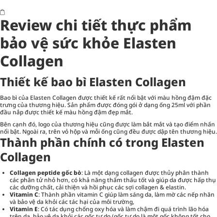
Review chi tiết thực phẩm
bảo vệ sức khỏe Elasten
Collagen
Thiết kế bao bì Elasten Collagen
Bao bì của Elasten Collagen được thiết kế rất nổi bật với màu hồng đậm đặc
trưng của thương hiệu. Sản phẩm được đóng gói ở dạng ống 25ml với phần
đầu nắp được thiết kế màu hồng đậm đẹp mắt.
Bên cạnh đó, logo của thương hiệu cũng được làm bắt mắt và tạo điểm nhấn
nổi bật. Ngoài ra, trên vỏ hộp và mỗi ống cũng đều được dập tên thương hiệu.
Thành phần chính có trong Elasten
Collagen
Collagen peptide gốc bò
: Là một dạng collagen được thủy phân thành
các phân tử nhỏ hơn, có khả năng thẩm thấu tốt và giúp da được hấp thụ
các dưỡng chất, cải thiện và hồi phục các sợi collagen & elastin.
Vitamin C
: Thành phần vitamin C giúp làm sáng da, làm mờ các nếp nhăn
và bảo vệ da khỏi các tác hại của môi trường,
Vitamin E
: Có tác dụng chống oxy hóa và làm chậm đi quá trình lão hóa
trên da, bảo vệ da khỏi các gốc tự do (gốc tự do là một gốc không tốt cho