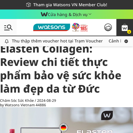
Giao hàng nhanh 24h - Áp dụng khu vực TP. Hồ Chí Minh
Miễn phí giao hàng cho đơn hàng từ 249,000Đ
Tham gia Watsons VN Member Club!
Cửa hàng & Dịch vụ
0
All
Chăm Sóc Cá Nhân
Ch
Thu thập thêm voucher hot tại Trạm Voucher
Thu thập thêm voucher hot tại Trạm Voucher
Cảnh báo An
Elasten Collagen:
Review chi tiết thực
phẩm bảo vệ sức khỏe
làm đẹp da từ Đức
Chăm Sóc Sức Khỏe
/
2024-08-29
by Watsons Vietnam
44886