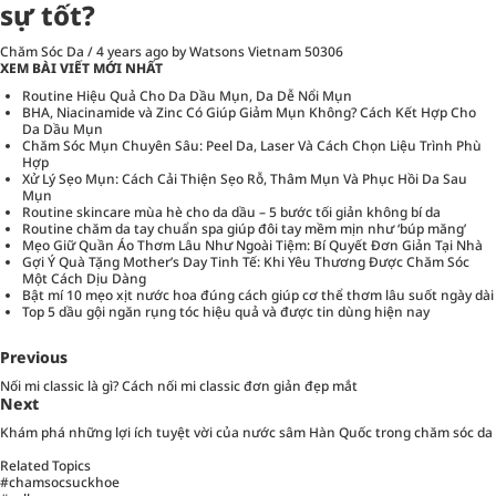
sự tốt?
Chăm Sóc Da
/
4 years ago
by Watsons Vietnam
50306
XEM BÀI VIẾT MỚI NHẤT
Routine Hiệu Quả Cho Da Dầu Mụn, Da Dễ Nổi Mụn
BHA, Niacinamide và Zinc Có Giúp Giảm Mụn Không? Cách Kết Hợp Cho
Da Dầu Mụn
Chăm Sóc Mụn Chuyên Sâu: Peel Da, Laser Và Cách Chọn Liệu Trình Phù
Hợp
Xử Lý Sẹo Mụn: Cách Cải Thiện Sẹo Rỗ, Thâm Mụn Và Phục Hồi Da Sau
Mụn
Routine skincare mùa hè cho da dầu – 5 bước tối giản không bí da
Routine chăm da tay chuẩn spa giúp đôi tay mềm mịn như ‘búp măng’
Mẹo Giữ Quần Áo Thơm Lâu Như Ngoài Tiệm: Bí Quyết Đơn Giản Tại Nhà
Gợi Ý Quà Tặng Mother’s Day Tinh Tế: Khi Yêu Thương Được Chăm Sóc
Một Cách Dịu Dàng
Bật mí 10 mẹo xịt nước hoa đúng cách giúp cơ thể thơm lâu suốt ngày dài
Top 5 dầu gội ngăn rụng tóc hiệu quả và được tin dùng hiện nay
Previous
Nối mi classic là gì? Cách nối mi classic đơn giản đẹp mắt
Next
Khám phá những lợi ích tuyệt vời của nước sâm Hàn Quốc trong chăm sóc da
Related Topics
#chamsocsuckhoe