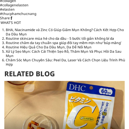
#collagen
#collagenelasten
#elasten
#thucphamchucnang
Share
WHAT’S HOT
BHA, Niacinamide và Zinc Có Giúp Giảm Mụn Không? Cách Kết Hợp Cho
Da Dầu Mụn
Routine skincare mùa hè cho da dầu - 5 bước tối giản không bí da
Routine chăm da tay chuẩn spa giúp đôi tay mềm mịn như ‘búp măng’
Routine Hiệu Quả Cho Da Dầu Mụn, Da Dễ Nổi Mụn
Xử Lý Sẹo Mụn: Cách Cải Thiện Sẹo Rỗ, Thâm Mụn Và Phục Hồi Da Sau
Mụn
Chăm Sóc Mụn Chuyên Sâu: Peel Da, Laser Và Cách Chọn Liệu Trình Phù
Hợp
RELATED BLOG