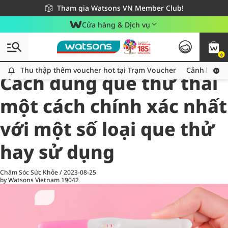
Giao hàng nhanh 24h - Áp dụng khu vực TP. Hồ Chí Minh
Miễn phí giao hàng cho đơn hàng từ 249,000Đ
Tham gia Watsons VN Member Club!
Cửa hàng & Dịch vụ
0
All
Chăm Sóc Cá Nhân
Ch
Thu thập thêm voucher hot tại Trạm Voucher
Thu thập thêm voucher hot tại Trạm Voucher
Cảnh báo An
Cách dùng que thử thai
một cách chính xác nhất
với một số loại que thử
hay sử dụng
Chăm Sóc Sức Khỏe
/
2023-08-25
by Watsons Vietnam
19042