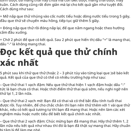
định được đã mang thai hay chưa mà còn biết được mang thai được mấy
tuần. Cách dùng cũng rất đơn giản mà lại cho kết quả gần như tuyệt đối.
Cách dùng như sau:
+ Mở nắp que thử nhúng vào cốc nước tiểu hoặc dòng nước tiểu trong 5 giây,
đầu que thử sẽ chuyển màu hồng, tiếp tục giữ thêm 5 giây.
+ Đóng nắp que thử rồi đóng nắp lại, để que nằm ngang hoặc theo hướng
cắm đầu xuống.
+ Chờ 2 phút để que có kết quả. Sau 2 phút que hiển thị dấu “+” là mang thai,
dấu “-” là không mang thai.
Đọc kết quả que thử chính
xác nhất
5 phút sau khi thử que thử (hoặc 2 – 3 phút tùy vào từng loại que )sẽ báo kết
quả. Kết quả của que thử có thể có nhiều trường hợp như sau:
– Que thử thai 1 vạch đậm: Nếu que thử thai hiện 1 vạch đậm hoặc dấu “-”
tức là bạn chưa có thai. Hoặc thời điểm thử thai quá sớm, nếu nghi ngờ nên
thử lại 1, 2 lần nữa.
– Que thử thai 2 vạch mờ: Bạn đã có thai và có thể bắt đầu tính tuổi thai
được rồi. Tuy nhiên, để cho chắc chắn thì bạn nên thử thêm với 1 vài que thử
khác, nếu có kết quả tương tự thì bạn đã mang thai. Hoặc nên làm các xét
nghiệm máu hoặc nước tiểu để biết kết quả chính xác nhất.
– Que thử thai 2 vạch đậm: Chúc mừng bạn đã mang thai. Hãy thử thêm 1, 2
lần nữa nếu kết quả như nhau thì đó là bạn đã thật sự mang thai. Hãy chuẩn
bị tâm lý để làm mẹ nhé.