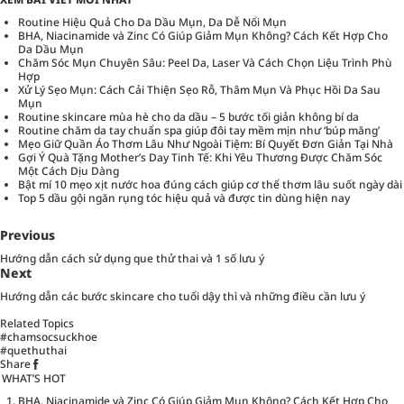
Routine Hiệu Quả Cho Da Dầu Mụn, Da Dễ Nổi Mụn
BHA, Niacinamide và Zinc Có Giúp Giảm Mụn Không? Cách Kết Hợp Cho
Da Dầu Mụn
Chăm Sóc Mụn Chuyên Sâu: Peel Da, Laser Và Cách Chọn Liệu Trình Phù
Hợp
Xử Lý Sẹo Mụn: Cách Cải Thiện Sẹo Rỗ, Thâm Mụn Và Phục Hồi Da Sau
Mụn
Routine skincare mùa hè cho da dầu – 5 bước tối giản không bí da
Routine chăm da tay chuẩn spa giúp đôi tay mềm mịn như ‘búp măng’
Mẹo Giữ Quần Áo Thơm Lâu Như Ngoài Tiệm: Bí Quyết Đơn Giản Tại Nhà
Gợi Ý Quà Tặng Mother’s Day Tinh Tế: Khi Yêu Thương Được Chăm Sóc
Một Cách Dịu Dàng
Bật mí 10 mẹo xịt nước hoa đúng cách giúp cơ thể thơm lâu suốt ngày dài
Top 5 dầu gội ngăn rụng tóc hiệu quả và được tin dùng hiện nay
Previous
Hướng dẫn cách sử dụng que thử thai và 1 số lưu ý
Next
Hướng dẫn các bước skincare cho tuổi dậy thì và những điều cần lưu ý
Related Topics
#chamsocsuckhoe
#quethuthai
Share
WHAT’S HOT
BHA, Niacinamide và Zinc Có Giúp Giảm Mụn Không? Cách Kết Hợp Cho