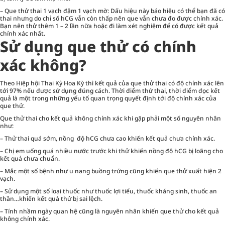
– Que thử thai 1 vạch đậm 1 vạch mờ: Dấu hiệu này báo hiệu có thể bạn đã có
thai nhưng do chỉ số hCG vẫn còn thấp nên que vẫn chưa đo được chính xác.
Bạn nên thử thêm 1 – 2 lần nữa hoặc đi làm xét nghiệm để có được kết quả
chính xác nhất.
Sử dụng que thử có chính
xác không?
Theo Hiệp hội Thai Kỳ Hoa Kỳ thì kết quả của que thử thai có độ chính xác lên
tới 97% nếu được sử dụng đúng cách. Thời điểm thử thai, thời điểm đọc kết
quả là một trong những yếu tố quan trọng quyết định tới độ chính xác của
que thử.
Que thử thai cho kết quả không chính xác khi gặp phải một số nguyên nhân
như:
– Thử thai quá sớm, nồng độ hCG chưa cao khiến kết quả chưa chính xác.
– Chị em uống quá nhiều nước trước khi thử khiến nồng độ hCG bị loãng cho
kết quả chưa chuẩn.
– Mắc một số bệnh như u nang buồng trứng cũng khiến que thử xuất hiện 2
vạch.
– Sử dụng một số loại thuốc như thuốc lợi tiểu, thuốc kháng sinh, thuốc an
thần…khiến kết quả thử bị sai lệch.
– Tính nhầm ngày quan hệ cũng là nguyên nhân khiến que thử cho kết quả
không chính xác.