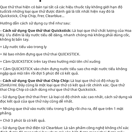
Que thử thai hiện có bán tại tất cả các hiệu thuốc tây không giới hạn độ
tuổi.Và những loại que thử được đánh giá là tốt nhất hiện nay đó là
Quickstick, Chip Chip, Frer, Clearblue…
Hướng dẫn cách sử dụng cụ thể như sau:
–
Cách sử dụng Que thử thai Quickstick:
Là loại que thử chất lượng của Hoa
Kỳ. Ưu điểm là lấy nước tiểu dễ dàng, nhanh chóng mà không phải dùng cốc,
không bị bẩn tay.
+ Lấy nước tiểu vào trong ly
+ Xé bao nhôm đựng que thử thai QUICKSTICK.
+ Cầm QUICKSTICK trên tay theo hướng mũi tên chỉ xuống
+ Cắm QUICKSTICK vào chén đựng nước tiểu sao cho mặt nước tiểu không
ngập quá mũi tên rồi đợi 5 phút để có kết quả.
–
Cách sử dụng Que thử thai Chip Chip:
Là loại que thử có độ nhạy là
25mlU/ml. Đây cũng là một loại que thử có kết quả rất chính xác. Que thử
thai Chip Chip có cách dùng như que thử thai Quickstick.
– Sử dụng Que thử thai Frer: Là loại có độ chính xác cao nhất, cách sử dụng và
đọc kết quả của que thử này cũng dễ nhất.
+ Nhúng que thử vào nước tiểu trong 5 giây rồi cho ra, để que trên 1 mặt
phẳng.
+ Chờ 3 phút là có kết quả.
– Sử dụng Que thử điện tử Clearblue: Là sản phẩm công nghệ không chỉ xác