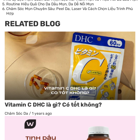
Routine Hiệu Quả Cho Da Dầu Mụn, Da Dễ Nổi Mụn
Chăm Sóc Mụn Chuyên Sâu: Peel Da, Laser Và Cách Chọn Liệu Trình Phù
Hợp
RELATED BLOG
Vitamin C DHC là gì? Có tốt không?
Chăm Sóc Da
/
1 years ago