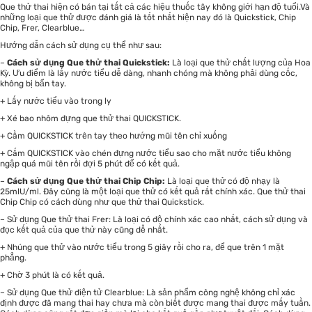
Que thử thai hiện có bán tại tất cả các hiệu thuốc tây không giới hạn độ tuổi.Và
những loại que thử được đánh giá là tốt nhất hiện nay đó là Quickstick, Chip
Chip, Frer, Clearblue…
Hướng dẫn cách sử dụng cụ thể như sau:
–
Cách sử dụng Que thử thai Quickstick:
Là loại que thử chất lượng của Hoa
Kỳ. Ưu điểm là lấy nước tiểu dễ dàng, nhanh chóng mà không phải dùng cốc,
không bị bẩn tay.
+ Lấy nước tiểu vào trong ly
+ Xé bao nhôm đựng que thử thai QUICKSTICK.
+ Cầm QUICKSTICK trên tay theo hướng mũi tên chỉ xuống
+ Cắm QUICKSTICK vào chén đựng nước tiểu sao cho mặt nước tiểu không
ngập quá mũi tên rồi đợi 5 phút để có kết quả.
–
Cách sử dụng Que thử thai Chip Chip:
Là loại que thử có độ nhạy là
25mlU/ml. Đây cũng là một loại que thử có kết quả rất chính xác. Que thử thai
Chip Chip có cách dùng như que thử thai Quickstick.
– Sử dụng Que thử thai Frer: Là loại có độ chính xác cao nhất, cách sử dụng và
đọc kết quả của que thử này cũng dễ nhất.
+ Nhúng que thử vào nước tiểu trong 5 giây rồi cho ra, để que trên 1 mặt
phẳng.
+ Chờ 3 phút là có kết quả.
– Sử dụng Que thử điện tử Clearblue: Là sản phẩm công nghệ không chỉ xác
định được đã mang thai hay chưa mà còn biết được mang thai được mấy tuần.