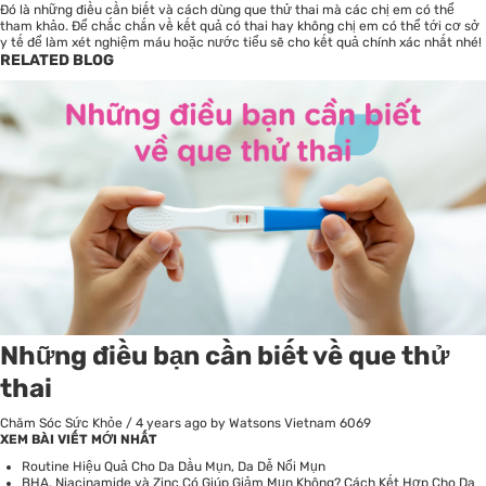
Đó là những điều cần biết và cách dùng que thử thai mà các chị em có thể
tham khảo. Để chắc chắn về kết quả có thai hay không chị em có thể tới cơ sở
y tế để làm xét nghiệm máu hoặc nước tiểu sẽ cho kết quả chính xác nhất nhé!
RELATED BLOG
Những điều bạn cần biết về que thử
thai
Chăm Sóc Sức Khỏe
/
4 years ago
by Watsons Vietnam
6069
XEM BÀI VIẾT MỚI NHẤT
Routine Hiệu Quả Cho Da Dầu Mụn, Da Dễ Nổi Mụn
BHA, Niacinamide và Zinc Có Giúp Giảm Mụn Không? Cách Kết Hợp Cho Da