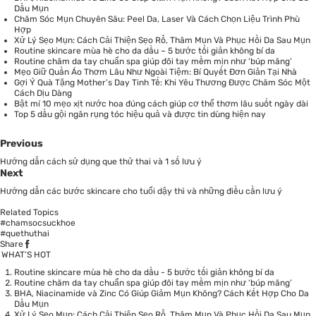
Dầu Mụn
Chăm Sóc Mụn Chuyên Sâu: Peel Da, Laser Và Cách Chọn Liệu Trình Phù
Hợp
Xử Lý Sẹo Mụn: Cách Cải Thiện Sẹo Rỗ, Thâm Mụn Và Phục Hồi Da Sau Mụn
Routine skincare mùa hè cho da dầu – 5 bước tối giản không bí da
Routine chăm da tay chuẩn spa giúp đôi tay mềm mịn như ‘búp măng’
Mẹo Giữ Quần Áo Thơm Lâu Như Ngoài Tiệm: Bí Quyết Đơn Giản Tại Nhà
Gợi Ý Quà Tặng Mother’s Day Tinh Tế: Khi Yêu Thương Được Chăm Sóc Một
Cách Dịu Dàng
Bật mí 10 mẹo xịt nước hoa đúng cách giúp cơ thể thơm lâu suốt ngày dài
Top 5 dầu gội ngăn rụng tóc hiệu quả và được tin dùng hiện nay
Previous
Hướng dẫn cách sử dụng que thử thai và 1 số lưu ý
Next
Hướng dẫn các bước skincare cho tuổi dậy thì và những điều cần lưu ý
Related Topics
#chamsocsuckhoe
#quethuthai
Share
WHAT’S HOT
Routine skincare mùa hè cho da dầu - 5 bước tối giản không bí da
Routine chăm da tay chuẩn spa giúp đôi tay mềm mịn như ‘búp măng’
BHA, Niacinamide và Zinc Có Giúp Giảm Mụn Không? Cách Kết Hợp Cho Da
Dầu Mụn
Xử Lý Sẹo Mụn: Cách Cải Thiện Sẹo Rỗ, Thâm Mụn Và Phục Hồi Da Sau Mụn