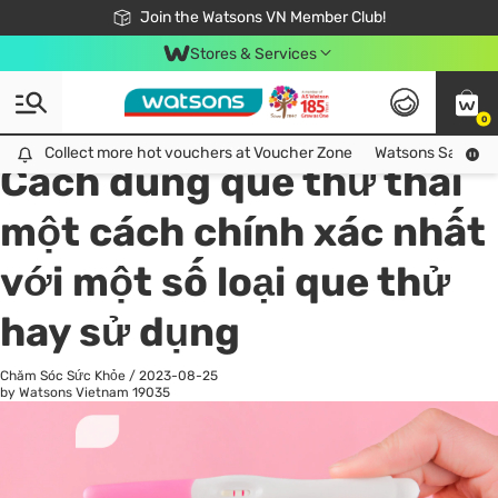
Free Shipping For Order From 249,000Đ
24h Fast delivery in Hồ Chí Minh City
Join the Watsons VN Member Club!
Stores & Services
0
All
Chăm Sóc Cá Nhân
Ch
Collect more hot vouchers at Voucher Zone
Collect more hot vouchers at Voucher Zone
Watsons Safety Al
Cách dùng que thử thai
một cách chính xác nhất
với một số loại que thử
hay sử dụng
Chăm Sóc Sức Khỏe
/
2023-08-25
by Watsons Vietnam
19035