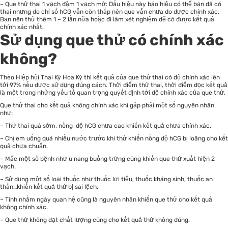
– Que thử thai 1 vạch đậm 1 vạch mờ: Dấu hiệu này báo hiệu có thể bạn đã có
thai nhưng do chỉ số hCG vẫn còn thấp nên que vẫn chưa đo được chính xác.
Bạn nên thử thêm 1 – 2 lần nữa hoặc đi làm xét nghiệm để có được kết quả
chính xác nhất.
Sử dụng que thử có chính xác
không?
Theo Hiệp hội Thai Kỳ Hoa Kỳ thì kết quả của que thử thai có độ chính xác lên
tới 97% nếu được sử dụng đúng cách. Thời điểm thử thai, thời điểm đọc kết quả
là một trong những yếu tố quan trọng quyết định tới độ chính xác của que thử.
Que thử thai cho kết quả không chính xác khi gặp phải một số nguyên nhân
như:
– Thử thai quá sớm, nồng độ hCG chưa cao khiến kết quả chưa chính xác.
– Chị em uống quá nhiều nước trước khi thử khiến nồng độ hCG bị loãng cho kết
quả chưa chuẩn.
– Mắc một số bệnh như u nang buồng trứng cũng khiến que thử xuất hiện 2
vạch.
– Sử dụng một số loại thuốc như thuốc lợi tiểu, thuốc kháng sinh, thuốc an
thần…khiến kết quả thử bị sai lệch.
– Tính nhầm ngày quan hệ cũng là nguyên nhân khiến que thử cho kết quả
không chính xác.
– Que thử không đạt chất lượng cũng cho kết quả thử không đúng.