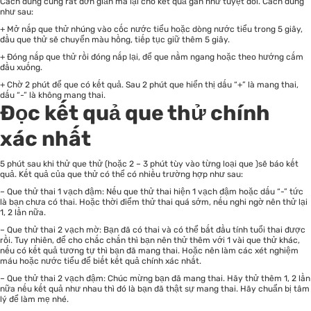
Cách dùng cũng rất đơn giản mà lại cho kết quả gần như tuyệt đối. Cách dùng
như sau:
+ Mở nắp que thử nhúng vào cốc nước tiểu hoặc dòng nước tiểu trong 5 giây,
đầu que thử sẽ chuyển màu hồng, tiếp tục giữ thêm 5 giây.
+ Đóng nắp que thử rồi đóng nắp lại, để que nằm ngang hoặc theo hướng cắm
đầu xuống.
+ Chờ 2 phút để que có kết quả. Sau 2 phút que hiển thị dấu “+” là mang thai,
dấu “-” là không mang thai.
Đọc kết quả que thử chính
xác nhất
5 phút sau khi thử que thử (hoặc 2 – 3 phút tùy vào từng loại que )sẽ báo kết
quả. Kết quả của que thử có thể có nhiều trường hợp như sau:
– Que thử thai 1 vạch đậm: Nếu que thử thai hiện 1 vạch đậm hoặc dấu “-” tức
là bạn chưa có thai. Hoặc thời điểm thử thai quá sớm, nếu nghi ngờ nên thử lại
1, 2 lần nữa.
– Que thử thai 2 vạch mờ: Bạn đã có thai và có thể bắt đầu tính tuổi thai được
rồi. Tuy nhiên, để cho chắc chắn thì bạn nên thử thêm với 1 vài que thử khác,
nếu có kết quả tương tự thì bạn đã mang thai. Hoặc nên làm các xét nghiệm
máu hoặc nước tiểu để biết kết quả chính xác nhất.
– Que thử thai 2 vạch đậm: Chúc mừng bạn đã mang thai. Hãy thử thêm 1, 2 lần
nữa nếu kết quả như nhau thì đó là bạn đã thật sự mang thai. Hãy chuẩn bị tâm
lý để làm mẹ nhé.