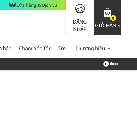
Cửa hàng & Dịch vụ
0
ĐĂNG
GIỎ HÀNG
NHẬP
 Nhân
Chăm Sóc Tóc
Trẻ Em
Thương hiệu
Nam Giới
Chăm Sóc 