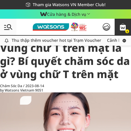
Giao hàng nhanh 24h - Áp dụng khu vực TP. Hồ Chí Minh
Miễn phí giao hàng cho đơn hàng từ 249,000Đ
Tham gia Watsons VN Member Club!
Cửa hàng & Dịch vụ
0
All
Chăm Sóc Cá Nhân
Ch
Thu thập thêm voucher hot tại Trạm Voucher
Thu thập thêm voucher hot tại Trạm Voucher
Cảnh báo An
Vùng chữ T trên mặt là
gì? Bí quyết chăm sóc da
ở vùng chữ T trên mặt
Chăm Sóc Da
/
2023-08-14
by Watsons Vietnam
9051