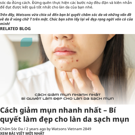
sóc da đúng cách. Đừng quên thực hiện các bước này đều đặn và kiên nhẫn
để đạt được kết quả tốt nhất cho làn da của bạn nhé.
Trên đây, Watsons vừa chia sẻ đến bạn bí quyết chăm sóc da và những vấn đề
về da ở vùng chữ T trên mặt. Chúc bạn sớm lấy lại vẻ đẹp rạng ngời vốn có của
mình!
RELATED BLOG
Cách giảm mụn nhanh nhất – Bí
quyết làm đẹp cho làn da sạch mụn
Chăm Sóc Da
/
2 years ago
by Watsons Vietnam
2849
XEM BÀI VIẾT MỚI NHẤT