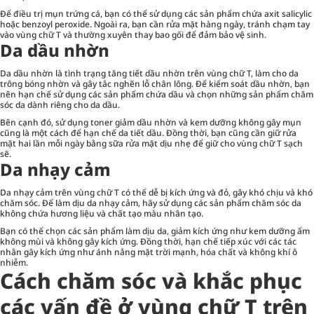
Để điều trị mụn trứng cá, bạn có thể sử dụng các sản phẩm chứa axit salicylic
hoặc benzoyl peroxide. Ngoài ra, bạn cần rửa mặt hàng ngày, tránh chạm tay
vào vùng chữ T và thường xuyên thay bao gối để đảm bảo vệ sinh.
Da dầu nhờn
Da dầu nhờn là tình trạng tăng tiết dầu nhờn trên vùng chữ T, làm cho da
trông bóng nhờn và gây tắc nghẽn lỗ chân lông. Để kiểm soát dầu nhờn, bạn
nên hạn chế sử dụng các sản phẩm chứa dầu và chọn những sản phẩm chăm
sóc da dành riêng cho da dầu.
Bên cạnh đó, sử dụng toner giảm dầu nhờn và kem dưỡng không gây mụn
cũng là một cách để hạn chế da tiết dầu. Đồng thời, bạn cũng cần giữ rửa
mặt hai lần mỗi ngày bằng sữa rửa mặt dịu nhẹ để giữ cho vùng chữ T sạch
sẽ.
Da nhạy cảm
Da nhạy cảm trên vùng chữ T có thể dễ bị kích ứng và đỏ, gây khó chịu và khó
chăm sóc. Để làm dịu da nhạy cảm, hãy sử dụng các sản phẩm chăm sóc da
không chứa hương liệu và chất tạo màu nhân tạo.
Bạn có thể chọn các sản phẩm làm dịu da, giảm kích ứng như kem dưỡng ẩm
không mùi và không gây kích ứng. Đồng thời, hạn chế tiếp xúc với các tác
nhân gây kích ứng như ánh nắng mặt trời mạnh, hóa chất và không khí ô
nhiễm.
Cách chăm sóc và khắc phục
các vấn đề ở vùng chữ T trên