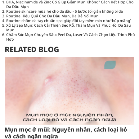
BHA, Niacinamide và Zinc Có Giúp Giảm Mụn Không? Cách Kết Hợp Cho
Da Dầu Mụn
Routine skincare mùa hè cho da dầu - 5 bước tối giản không bí da
Routine Hiệu Quả Cho Da Dầu Mụn, Da Dễ Nổi Mụn
Routine chăm da tay chuẩn spa giúp đôi tay mềm mịn như ‘búp măng’
Xử Lý Sẹo Mụn: Cách Cải Thiện Sẹo Rỗ, Thâm Mụn Và Phục Hồi Da Sau
Mụn
Chăm Sóc Mụn Chuyên Sâu: Peel Da, Laser Và Cách Chọn Liệu Trình Phù
Hợp
RELATED BLOG
Mụn mọc ở mũi: Nguyên nhân, cách loại bỏ
và cách ngăn ngừa