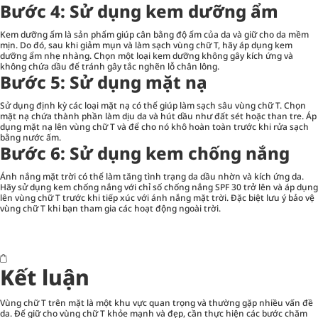
Bước 4: Sử dụng kem dưỡng ẩm
Kem dưỡng ẩm là sản phẩm giúp cân bằng độ ẩm của da và giữ cho da mềm
mịn. Do đó, sau khi giảm mụn và làm sạch vùng chữ T, hãy áp dụng kem
dưỡng ẩm nhẹ nhàng. Chọn một loại kem dưỡng không gây kích ứng và
không chứa dầu để tránh gây tắc nghẽn lỗ chân lông.
Bước 5: Sử dụng mặt nạ
Sử dụng định kỳ các loại mặt nạ có thể giúp làm sạch sâu vùng chữ T. Chọn
mặt nạ chứa thành phần làm dịu da và hút dầu như đất sét hoặc than tre. Áp
dụng mặt nạ lên vùng chữ T và để cho nó khô hoàn toàn trước khi rửa sạch
bằng nước ấm.
Bước 6: Sử dụng kem chống nắng
Ánh nắng mặt trời có thể làm tăng tình trạng da dầu nhờn và kích ứng da.
Hãy sử dụng
kem chống nắng
với chỉ số chống nắng SPF 30 trở lên và áp dụng
lên vùng chữ T trước khi tiếp xúc với ánh nắng mặt trời. Đặc biệt lưu ý bảo vệ
vùng chữ T khi bạn tham gia các hoạt động ngoài trời.
Kết luận
Vùng chữ T trên mặt là một khu vực quan trọng và thường gặp nhiều vấn đề
da. Để giữ cho vùng chữ T khỏe mạnh và đẹp, cần thực hiện các bước chăm