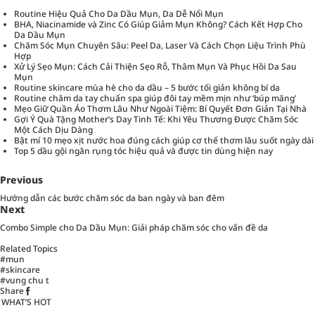
Routine Hiệu Quả Cho Da Dầu Mụn, Da Dễ Nổi Mụn
BHA, Niacinamide và Zinc Có Giúp Giảm Mụn Không? Cách Kết Hợp Cho
Da Dầu Mụn
Chăm Sóc Mụn Chuyên Sâu: Peel Da, Laser Và Cách Chọn Liệu Trình Phù
Hợp
Xử Lý Sẹo Mụn: Cách Cải Thiện Sẹo Rỗ, Thâm Mụn Và Phục Hồi Da Sau
Mụn
Routine skincare mùa hè cho da dầu – 5 bước tối giản không bí da
Routine chăm da tay chuẩn spa giúp đôi tay mềm mịn như ‘búp măng’
Mẹo Giữ Quần Áo Thơm Lâu Như Ngoài Tiệm: Bí Quyết Đơn Giản Tại Nhà
Gợi Ý Quà Tặng Mother’s Day Tinh Tế: Khi Yêu Thương Được Chăm Sóc
Một Cách Dịu Dàng
Bật mí 10 mẹo xịt nước hoa đúng cách giúp cơ thể thơm lâu suốt ngày dài
Top 5 dầu gội ngăn rụng tóc hiệu quả và được tin dùng hiện nay
Previous
Hướng dẫn các bước chăm sóc da ban ngày và ban đêm
Next
Combo Simple cho Da Dầu Mụn: Giải pháp chăm sóc cho vấn đề da
Related Topics
#mun
#skincare
#vung chu t
Share
WHAT’S HOT