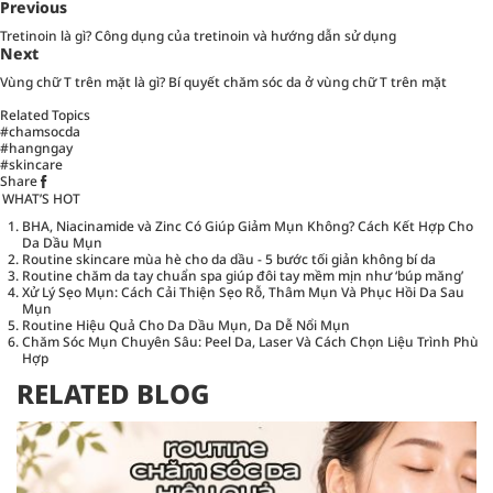
Previous
Tretinoin là gì? Công dụng của tretinoin và hướng dẫn sử dụng
Next
Vùng chữ T trên mặt là gì? Bí quyết chăm sóc da ở vùng chữ T trên mặt
Related Topics
#chamsocda
#hangngay
#skincare
Share
WHAT’S HOT
BHA, Niacinamide và Zinc Có Giúp Giảm Mụn Không? Cách Kết Hợp Cho
Da Dầu Mụn
Routine skincare mùa hè cho da dầu - 5 bước tối giản không bí da
Routine chăm da tay chuẩn spa giúp đôi tay mềm mịn như ‘búp măng’
Xử Lý Sẹo Mụn: Cách Cải Thiện Sẹo Rỗ, Thâm Mụn Và Phục Hồi Da Sau
Mụn
Routine Hiệu Quả Cho Da Dầu Mụn, Da Dễ Nổi Mụn
Chăm Sóc Mụn Chuyên Sâu: Peel Da, Laser Và Cách Chọn Liệu Trình Phù
Hợp
RELATED BLOG