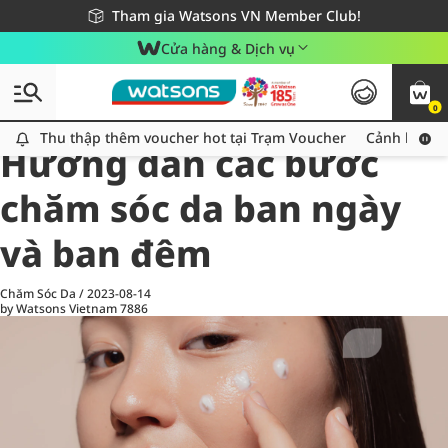
Giao hàng nhanh 24h - Áp dụng khu vực TP. Hồ Chí Minh
Miễn phí giao hàng cho đơn hàng từ 249,000Đ
Tham gia Watsons VN Member Club!
Cửa hàng & Dịch vụ
0
All
Chăm Sóc Cá Nhân
Ch
Thu thập thêm voucher hot tại Trạm Voucher
Thu thập thêm voucher hot tại Trạm Voucher
Cảnh báo An
Hướng dẫn các bước
chăm sóc da ban ngày
và ban đêm
Chăm Sóc Da
/
2023-08-14
by Watsons Vietnam
7886