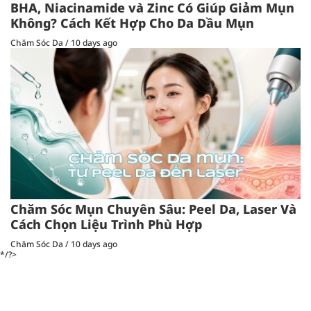
BHA, Niacinamide và Zinc Có Giúp Giảm Mụn
Không? Cách Kết Hợp Cho Da Dầu Mụn
Chăm Sóc Da
/
10 days ago
Chăm Sóc Mụn Chuyên Sâu: Peel Da, Laser Và
Cách Chọn Liệu Trình Phù Hợp
Chăm Sóc Da
/
10 days ago
*/?>