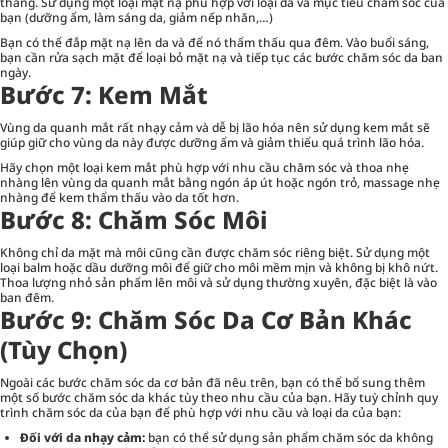
thẳng. Sử dụng một loại mặt nạ phù hợp với loại da và mục tiêu chăm sóc của
bạn (dưỡng ẩm, làm sáng da, giảm nếp nhăn,…)
Bạn có thể đắp mặt nạ lên da và để nó thẩm thấu qua đêm. Vào buổi sáng,
bạn cần rửa sạch mặt để loại bỏ mặt nạ và tiếp tục các bước chăm sóc da ban
ngày.
Bước 7: Kem Mắt
Vùng da quanh mắt rất nhạy cảm và dễ bị lão hóa nên sử dụng kem mắt sẽ
giúp giữ cho vùng da này được dưỡng ẩm và giảm thiểu quá trình lão hóa.
Hãy chọn một loại kem mắt phù hợp với nhu cầu chăm sóc và thoa nhẹ
nhàng lên vùng da quanh mắt bằng ngón áp út hoặc ngón trỏ, massage nhẹ
nhàng để kem thẩm thấu vào da tốt hơn.
Bước 8: Chăm Sóc Môi
Không chỉ da mặt mà môi cũng cần được chăm sóc riêng biệt. Sử dụng một
loại balm hoặc dầu dưỡng môi để giữ cho môi mềm mịn và không bị khô nứt.
Thoa lượng nhỏ sản phẩm lên môi và sử dụng thường xuyên, đặc biệt là vào
ban đêm.
Bước 9: Chăm Sóc Da Cơ Bản Khác
(Tùy Chọn)
Ngoài các bước chăm sóc da cơ bản đã nêu trên, bạn có thể bổ sung thêm
một số bước chăm sóc da khác tùy theo nhu cầu của bạn. Hãy tuỳ chỉnh quy
trình chăm sóc da của bạn để phù hợp với nhu cầu và loại da của bạn:
Đối với da nhạy cảm:
bạn có thể sử dụng sản phẩm chăm sóc da không