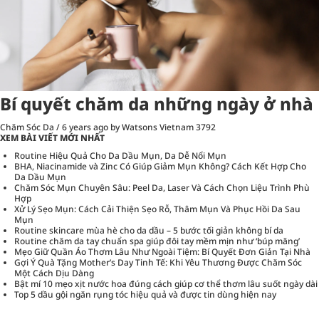
Bí quyết chăm da những ngày ở nhà
Chăm Sóc Da
/
6 years ago
by Watsons Vietnam
3792
XEM BÀI VIẾT MỚI NHẤT
Routine Hiệu Quả Cho Da Dầu Mụn, Da Dễ Nổi Mụn
BHA, Niacinamide và Zinc Có Giúp Giảm Mụn Không? Cách Kết Hợp Cho
Da Dầu Mụn
Chăm Sóc Mụn Chuyên Sâu: Peel Da, Laser Và Cách Chọn Liệu Trình Phù
Hợp
Xử Lý Sẹo Mụn: Cách Cải Thiện Sẹo Rỗ, Thâm Mụn Và Phục Hồi Da Sau
Mụn
Routine skincare mùa hè cho da dầu – 5 bước tối giản không bí da
Routine chăm da tay chuẩn spa giúp đôi tay mềm mịn như ‘búp măng’
Mẹo Giữ Quần Áo Thơm Lâu Như Ngoài Tiệm: Bí Quyết Đơn Giản Tại Nhà
Gợi Ý Quà Tặng Mother’s Day Tinh Tế: Khi Yêu Thương Được Chăm Sóc
Một Cách Dịu Dàng
Bật mí 10 mẹo xịt nước hoa đúng cách giúp cơ thể thơm lâu suốt ngày dài
Top 5 dầu gội ngăn rụng tóc hiệu quả và được tin dùng hiện nay