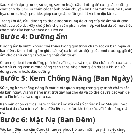
Sau khi sử dụng toner, sử dụng serum hoặc dầu dưỡng để cung cấp dưỡng
chất cho da. Serum chứa các thành phần chuyên biệt như vitaminC và E, axit
hyaluronic, hoặc peptide, giúp cung cấp dưỡng chất và làm dịu làn da.
Trong khi đó, dầu dưỡng có thể được sử dụng để cung cấp độ ẩm và dưỡng
chất sâu vào da. Hãy chú ý lựa chọn sản phẩm phù hợp với loại da và mục tiêu
chăm sóc của bạn và thoa đều lên da.
Bước 4: Dưỡng ẩm
Dưỡng ẩm
là bước không thể thiếu trong quy trình chăm sóc da ban ngày và
ban đêm. Kem dưỡng ẩm giúp bảo vệ da khỏi tác động của môi trường, giữ độ
ẩm cho da và cung cấp dưỡng chất cần thiết.
Chọn một loại kem dưỡng phù hợp với loại da và mục tiêu chăm sóc của bạn.
Nên sử dụng kem dưỡng bằng cách thoa nhẹ nhàng lên da sau khi đã sử
dụng serum hoặc dầu dưỡng.
Bước 5: Kem Chống Nắng (Ban Ngày)
Sử dụng kem chống nắng là một bước quan trọng trong quy trình chăm sóc
da ban ngày. Vì ánh nắng mặt trời gây hại cho da và có thể gây ra các vấn đề
như lão hóa da và ung thư da.
Bạn nên chọn các loại kem chống nắng với chỉ số chống nắng SPF phù hợp
với loại da của mình và thoa đều lên da trước khi tiếp xúc với ánh nắng mặt
trời.
Bước 6: Mặt Nạ (Ban Đêm)
Vào ban đêm, da cần được tái tạo và phục hồi sau một ngày làm việc căng