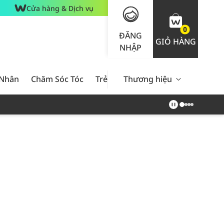
Cửa hàng & Dịch vụ
0
ĐĂNG
GIỎ HÀNG
NHẬP
 Nhân
Chăm Sóc Tóc
Trẻ Em
Thương hiệu
Nam Giới
Chăm Sóc 