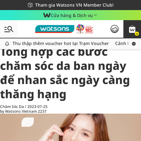
Giao hàng nhanh 24h - Áp dụng khu vực TP. Hồ Chí Minh
Miễn phí giao hàng cho đơn hàng từ 249,000Đ
Tham gia Watsons VN Member Club!
Cửa hàng & Dịch vụ
0
All
Chăm Sóc Cá Nhân
Ch
Thu thập thêm voucher hot tại Trạm Voucher
Thu thập thêm voucher hot tại Trạm Voucher
Cảnh báo An
Tổng hợp các bước
chăm sóc da ban ngày
để nhan sắc ngày càng
thăng hạng
Chăm Sóc Da
/
2023-07-25
by Watsons Vietnam
2237