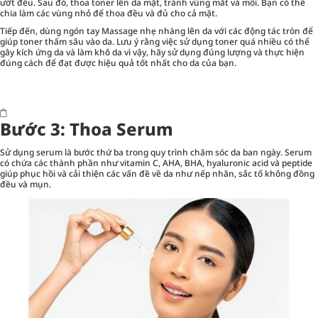
ướt đều. Sau đó, thoa toner lên da mặt, tránh vùng mắt và môi. Bạn có thể
chia làm các vùng nhỏ để thoa đều và đủ cho cả mặt.
Tiếp đến, dùng ngón tay Massage nhẹ nhàng lên da với các động tác tròn để
giúp toner thấm sâu vào da. Lưu ý rằng việc sử dụng toner quá nhiều có thể
gây kích ứng da và làm khô da vì vậy, hãy sử dụng đúng lượng và thực hiện
đúng cách để đạt được hiệu quả tốt nhất cho da của bạn.
Bước 3: Thoa Serum
Sử dụng serum là bước thứ ba trong quy trình chăm sóc da ban ngày. Serum
có chứa các thành phần như vitamin C, AHA, BHA, hyaluronic acid và peptide
giúp phục hồi và cải thiện các vấn đề về da như nếp nhăn, sắc tố không đồng
đều và mụn.