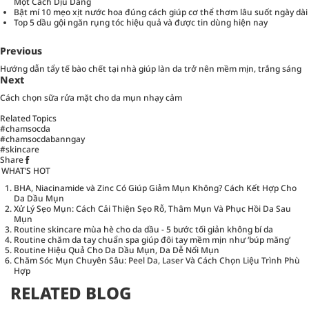
Một Cách Dịu Dàng
Bật mí 10 mẹo xịt nước hoa đúng cách giúp cơ thể thơm lâu suốt ngày dài
Top 5 dầu gội ngăn rụng tóc hiệu quả và được tin dùng hiện nay
Previous
Hướng dẫn tẩy tế bào chết tại nhà giúp làn da trở nên mềm mịn, trắng sáng
Next
Cách chọn sữa rửa mặt cho da mụn nhạy cảm
Related Topics
#chamsocda
#chamsocdabanngay
#skincare
Share
WHAT’S HOT
BHA, Niacinamide và Zinc Có Giúp Giảm Mụn Không? Cách Kết Hợp Cho
Da Dầu Mụn
Xử Lý Sẹo Mụn: Cách Cải Thiện Sẹo Rỗ, Thâm Mụn Và Phục Hồi Da Sau
Mụn
Routine skincare mùa hè cho da dầu - 5 bước tối giản không bí da
Routine chăm da tay chuẩn spa giúp đôi tay mềm mịn như ‘búp măng’
Routine Hiệu Quả Cho Da Dầu Mụn, Da Dễ Nổi Mụn
Chăm Sóc Mụn Chuyên Sâu: Peel Da, Laser Và Cách Chọn Liệu Trình Phù
Hợp
RELATED BLOG