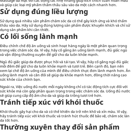
Massage da mặt với các động tác nhẹ nhàng giúp kích thích tuần hoàn máu
và giúp các loại mỹ phẩm thẩm thấu sâu vào da một cách nhanh hơn.
Sử dụng đúng liều lượng
Sử dụng quá nhiều sản phẩm chăm sóc da có thể gây kích ứng và khó thẩm
thấu vào da. Hãy sử dụng đúng lượng sản phẩm được khuyến khích và chỉ sử
dụng sản phẩm khi cần thiết.
Có lối sống lành mạnh
Điều chỉnh chế độ ăn uống và sinh hoạt hàng ngày là một phần quan trọng
trong việc chăm sóc da. Vì vậy, hãy cố gắng ăn uống lành mạnh, đủ giấc ngủ
và vận động thường xuyên để giữ cho da luôn khỏe mạnh.
Ngủ đủ giấc giúp da được phục hồi và tái tạo. Vì vậy, hãy cố gắng ngủ đủ giấc
mỗi đêm để giữ cho da luôn khỏe mạnh và tươi trẻ. Bên cạnh đó, bạn nên
xem lại chế độ ăn uống của mình để điều chỉnh thực đơn lành mạnh hơn. Ăn
uống lành mạnh và cân đối sẽ giúp da khỏe mạnh hơn, đồng thời nâng cao
sức khỏe của chính bạn.
Ngoài ra, Việc uống đủ nước mỗi ngày không chỉ có tác động tích cực đối với
sức khỏe mà còn góp phần quan trọng trong việc chăm sóc da. Uống đủ nước
sẽ giúp cung cấp độ ẩm cho da và giúp da trông tươi trẻ hơn.
Tránh tiếp xúc với khói thuốc
Khói thuốc gây hại cho da và có thể khiến da trở nên khô và xỉn màu. Vì vậy,
hãy tránh tiếp xúc với khói thuốc và tránh hút thuốc để bảo vệ, chăm sóc làn
da tốt hơn.
Thường xuyên thay đổi sản phẩm