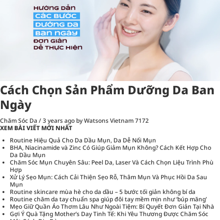
Cách Chọn Sản Phẩm Dưỡng Da Ban
Ngày
Chăm Sóc Da
/
3 years ago
by Watsons Vietnam
7172
XEM BÀI VIẾT MỚI NHẤT
Routine Hiệu Quả Cho Da Dầu Mụn, Da Dễ Nổi Mụn
BHA, Niacinamide và Zinc Có Giúp Giảm Mụn Không? Cách Kết Hợp Cho
Da Dầu Mụn
Chăm Sóc Mụn Chuyên Sâu: Peel Da, Laser Và Cách Chọn Liệu Trình Phù
Hợp
Xử Lý Sẹo Mụn: Cách Cải Thiện Sẹo Rỗ, Thâm Mụn Và Phục Hồi Da Sau
Mụn
Routine skincare mùa hè cho da dầu – 5 bước tối giản không bí da
Routine chăm da tay chuẩn spa giúp đôi tay mềm mịn như ‘búp măng’
Mẹo Giữ Quần Áo Thơm Lâu Như Ngoài Tiệm: Bí Quyết Đơn Giản Tại Nhà
Gợi Ý Quà Tặng Mother’s Day Tinh Tế: Khi Yêu Thương Được Chăm Sóc