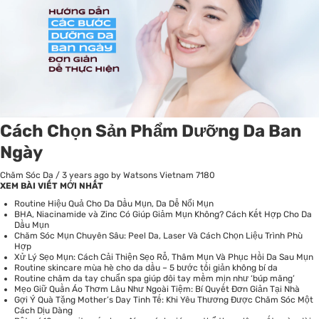
Cách Chọn Sản Phẩm Dưỡng Da Ban
Ngày
Chăm Sóc Da
/
3 years ago
by Watsons Vietnam
7180
XEM BÀI VIẾT MỚI NHẤT
Routine Hiệu Quả Cho Da Dầu Mụn, Da Dễ Nổi Mụn
BHA, Niacinamide và Zinc Có Giúp Giảm Mụn Không? Cách Kết Hợp Cho Da
Dầu Mụn
Chăm Sóc Mụn Chuyên Sâu: Peel Da, Laser Và Cách Chọn Liệu Trình Phù
Hợp
Xử Lý Sẹo Mụn: Cách Cải Thiện Sẹo Rỗ, Thâm Mụn Và Phục Hồi Da Sau Mụn
Routine skincare mùa hè cho da dầu – 5 bước tối giản không bí da
Routine chăm da tay chuẩn spa giúp đôi tay mềm mịn như ‘búp măng’
Mẹo Giữ Quần Áo Thơm Lâu Như Ngoài Tiệm: Bí Quyết Đơn Giản Tại Nhà
Gợi Ý Quà Tặng Mother’s Day Tinh Tế: Khi Yêu Thương Được Chăm Sóc Một
Cách Dịu Dàng