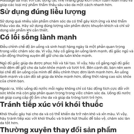
Massage da mặt với các động tác nhẹ nhàng giúp kích thích tuần hoàn máu và
giúp các loại mỹ phẩm thẩm thấu sâu vào da một cách nhanh hơn.
Sử dụng đúng liều lượng
Sử dụng quá nhiều sản phẩm chăm sóc da có thể gây kích ứng và khó thẩm
thấu vào da. Hãy sử dụng đúng lượng sản phẩm được khuyến khích và chỉ sử
dụng sản phẩm khi cần thiết.
Có lối sống lành mạnh
Điều chỉnh chế độ ăn uống và sinh hoạt hàng ngày là một phần quan trọng
trong việc chăm sóc da. Vì vậy, hãy cố gắng ăn uống lành mạnh, đủ giấc ngủ và
vận động thường xuyên để giữ cho da luôn khỏe mạnh.
Ngủ đủ giấc giúp da được phục hồi và tái tạo. Vì vậy, hãy cố gắng ngủ đủ giấc
mỗi đêm để giữ cho da luôn khỏe mạnh và tươi trẻ. Bên cạnh đó, bạn nên xem
lại chế độ ăn uống của mình để điều chỉnh thực đơn lành mạnh hơn. Ăn uống
lành mạnh và cân đối sẽ giúp da khỏe mạnh hơn, đồng thời nâng cao sức khỏe
của chính bạn.
Ngoài ra, Việc uống đủ nước mỗi ngày không chỉ có tác động tích cực đối với
sức khỏe mà còn góp phần quan trọng trong việc chăm sóc da. Uống đủ nước
sẽ giúp cung cấp độ ẩm cho da và giúp da trông tươi trẻ hơn.
Tránh tiếp xúc với khói thuốc
Khói thuốc gây hại cho da và có thể khiến da trở nên khô và xỉn màu. Vì vậy,
hãy tránh tiếp xúc với khói thuốc và tránh hút thuốc để bảo vệ, chăm sóc làn
da tốt hơn.
Thường xuyên thay đổi sản phẩm