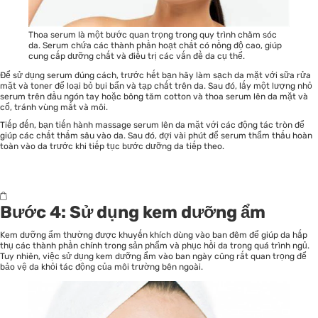
Thoa serum là một bước quan trọng trong quy trình chăm sóc
da. Serum chứa các thành phần hoạt chất có nồng độ cao, giúp
cung cấp dưỡng chất và điều trị các vấn đề da cụ thể.
Để sử dụng serum đúng cách, trước hết bạn hãy làm sạch da mặt với sữa rửa
mặt và toner để loại bỏ bụi bẩn và tạp chất trên da. Sau đó, lấy một lượng nhỏ
serum trên đầu ngón tay hoặc bông tăm cotton và thoa serum lên da mặt và
cổ, tránh vùng mắt và môi.
Tiếp đến, bạn tiến hành massage serum lên da mặt với các động tác tròn để
giúp các chất thấm sâu vào da. Sau đó, đợi vài phút để serum thẩm thấu hoàn
toàn vào da trước khi tiếp tục bước dưỡng da tiếp theo.
Bước 4: Sử dụng kem dưỡng ẩm
Kem dưỡng ẩm
thường được khuyến khích dùng vào ban đêm để giúp da hấp
thụ các thành phần chính trong sản phẩm và phục hồi da trong quá trình ngủ.
Tuy nhiên, việc sử dụng kem dưỡng ẩm vào ban ngày cũng rất quan trọng để
bảo vệ da khỏi tác động của môi trường bên ngoài.