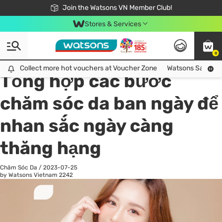
Free Shipping For Order From 249,000Đ
24h Fast delivery in Hồ Chí Minh City
Join the Watsons VN Member Club!
Stores & Services
0
All
Chăm Sóc Cá Nhân
Ch
Collect more hot vouchers at Voucher Zone
Collect more hot vouchers at Voucher Zone
Watsons Safety Al
Tổng hợp các bước
chăm sóc da ban ngày để
nhan sắc ngày càng
thăng hạng
Chăm Sóc Da
/
2023-07-25
by Watsons Vietnam
2242