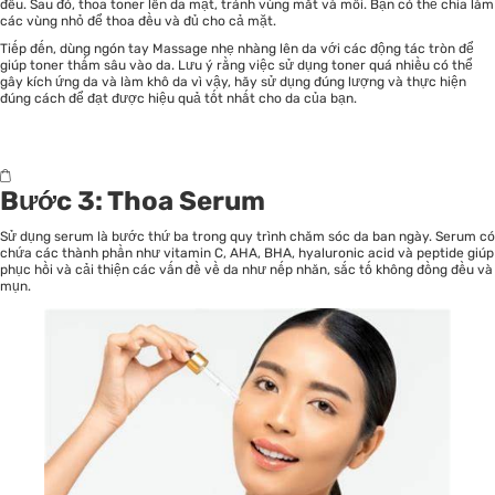
đều. Sau đó, thoa toner lên da mặt, tránh vùng mắt và môi. Bạn có thể chia làm
các vùng nhỏ để thoa đều và đủ cho cả mặt.
Tiếp đến, dùng ngón tay Massage nhẹ nhàng lên da với các động tác tròn để
giúp toner thấm sâu vào da. Lưu ý rằng việc sử dụng toner quá nhiều có thể
gây kích ứng da và làm khô da vì vậy, hãy sử dụng đúng lượng và thực hiện
đúng cách để đạt được hiệu quả tốt nhất cho da của bạn.
Bước 3: Thoa Serum
Sử dụng serum là bước thứ ba trong quy trình chăm sóc da ban ngày. Serum có
chứa các thành phần như vitamin C, AHA, BHA, hyaluronic acid và peptide giúp
phục hồi và cải thiện các vấn đề về da như nếp nhăn, sắc tố không đồng đều và
mụn.