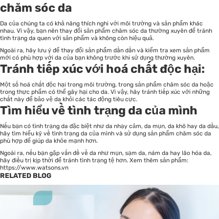
chăm sóc da
Da của chúng ta có khả năng thích nghi với môi trường và sản phẩm khác
nhau. Vì vậy, bạn nên thay đổi sản phẩm chăm sóc da thường xuyên để tránh
tình trạng da quen với sản phẩm và không còn hiệu quả.
Ngoài ra, hãy lưu ý để thay đổi sản phẩm dần dần và kiểm tra xem sản phẩm
mới có phù hợp với da của bạn không trước khi sử dụng thường xuyên.
Tránh tiếp xúc với hoá chất độc hại:
Một số hoá chất độc hại trong môi trường, trong sản phẩm chăm sóc da hoặc
trong thực phẩm có thể gây hại cho da. Vì vậy, hãy tránh tiếp xúc với những
chất này để bảo vệ da khỏi các tác động tiêu cực.
Tìm hiểu về tình trạng da của mình
Nếu bạn có tình trạng da đặc biệt như da nhạy cảm, da mụn, da khô hay da dầu,
hãy tìm hiểu kỹ về tình trạng da của mình và sử dụng sản phẩm chăm sóc da
phù hợp để giúp da khỏe mạnh hơn.
Ngoài ra, nếu bạn gặp vấn đề về da như mụn, sạm da, nám da hay lão hóa da,
hãy điều trị kịp thời để tránh tình trạng tệ hơn. Xem thêm sản phẩm:
https://www.watsons.vn
RELATED BLOG