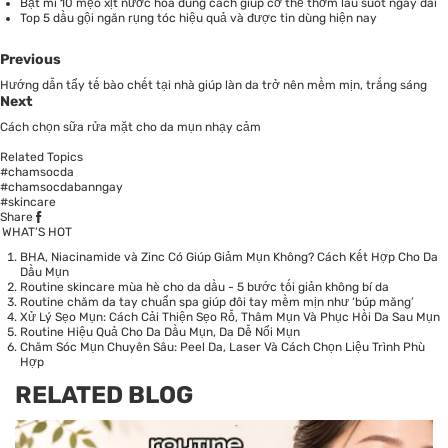
Bật mí 10 mẹo xịt nước hoa đúng cách giúp cơ thể thơm lâu suốt ngày dài
Top 5 dầu gội ngăn rụng tóc hiệu quả và được tin dùng hiện nay
Previous
Hướng dẫn tẩy tế bào chết tại nhà giúp làn da trở nên mềm mịn, trắng sáng
Next
Cách chọn sữa rửa mặt cho da mụn nhạy cảm
Related Topics
#chamsocda
#chamsocdabanngay
#skincare
Share
WHAT’S HOT
BHA, Niacinamide và Zinc Có Giúp Giảm Mụn Không? Cách Kết Hợp Cho Da
Dầu Mụn
Routine skincare mùa hè cho da dầu - 5 bước tối giản không bí da
Routine chăm da tay chuẩn spa giúp đôi tay mềm mịn như ‘búp măng’
Xử Lý Sẹo Mụn: Cách Cải Thiện Sẹo Rỗ, Thâm Mụn Và Phục Hồi Da Sau Mụn
Routine Hiệu Quả Cho Da Dầu Mụn, Da Dễ Nổi Mụn
Chăm Sóc Mụn Chuyên Sâu: Peel Da, Laser Và Cách Chọn Liệu Trình Phù
Hợp
RELATED BLOG