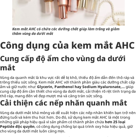
Kem mắt AHC có chứa các dưỡng chất giúp làm trắng và giảm
thâm vùng da dưới mắt
Công dụng của kem mắt AHC
Cung cấp độ ẩm cho vùng da dưới
mắt
Vùng da quanh mắt là khu vực rất dễ bị khô, thiếu độ ẩm dẫn đến thô ráp và
trông thiếu sức sống. Kem mắt AHC với thành phần giàu các dưỡng chất cấp
ẩm và giữ nước như:
Glycerin, Panthenol hay Sodium Hyaluronate,…
giúp
cung cấp độ ẩm cần thiết cho vùng da dưới mắt, cải thiện rõ rệt tình trạng da
thô ráp, mang đến vẻ đẹp mượt mà và căng tràn sức sống.
Cải thiện các nếp nhăn quanh mắt
Vùng da dưới mắt khá mỏng và dễ xuất hiện các nếp nhăn khiến bạn trở nên
đứng tuổi và kém thu hút hơn. Do đó, sử dụng kem mắt AHC là một trong
những giải pháp hiệu quả vì sản phẩm có thành phần chứa
hơn 25 loại
Peptide độc quyền
, có công dụng chống lại quá trình oxy hóa hiệu quả, giữ
cho vùng da dưới mắt luôn căng mịn.