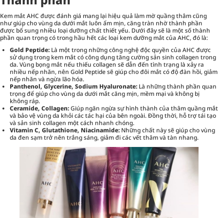
Kem mắt AHC được đánh giá mang lại hiệu quả làm mờ quầng thâm cũng
như giúp cho vùng da dưới mắt luôn ẩm mịn, căng tràn nhờ thành phần
được bổ sung nhiều loại dưỡng chất thiết yếu. Dưới đây sẽ là một số thành
phần quan trọng có trong hầu hết các loại kem dưỡng mắt của AHC, đó là:
Gold Peptide:
Là một trong những công nghệ độc quyền của AHC được
sử dụng trong kem mắt có công dụng tăng cường sản sinh collagen trong
da. Vùng bọng mắt nếu thiếu collagen sẽ dẫn đến tình trạng là xảy ra
nhiều nếp nhăn, nên Gold Peptide sẽ giúp cho đôi mắt có độ đàn hồi, giảm
nếp nhăn và ngừa lão hóa.
Panthenol, Glycerine, Sodium Hyaluronate:
Là những thành phần quan
trọng để giúp cho vùng da dưới mắt căng mịn, mềm mại và không bị
không ráp.
Ceramide, Collagen:
Giúp ngăn ngừa sự hình thành của thâm quầng mắt
và bảo vệ vùng da khỏi các tác hại của bên ngoài. Đồng thời, hỗ trợ tái tạo
và sản sinh collagen một cách nhanh chóng.
Vitamin C, Glutathione, Niacinamide:
Những chất này sẽ giúp cho vùng
da đen sạm trở nên trắng sáng, giảm đi các vết thâm và tàn nhang.