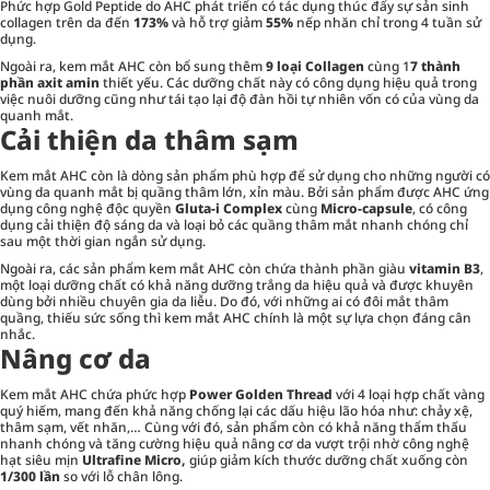
Phức hợp Gold Peptide do AHC phát triển có tác dụng thúc đẩy sự sản sinh
collagen trên da đến
173%
và hỗ trợ giảm
55%
nếp nhăn chỉ trong 4 tuần sử
dụng.
Ngoài ra, kem mắt AHC còn bổ sung thêm
9 loại Collagen
cùng 1
7 thành
phần axit amin
thiết yếu. Các dưỡng chất này có công dụng hiệu quả trong
việc nuôi dưỡng cũng như tái tạo lại độ đàn hồi tự nhiên vốn có của vùng da
quanh mắt.
Cải thiện da thâm sạm
Kem mắt AHC còn là dòng sản phẩm phù hợp để sử dụng cho những người có
vùng da quanh mắt bị quầng thâm lớn, xỉn màu. Bởi sản phẩm được AHC ứng
dụng công nghệ độc quyền
Gluta-i Complex
cùng
Micro-capsule
, có công
dụng cải thiện độ sáng da và loại bỏ các quầng thâm mắt nhanh chóng chỉ
sau một thời gian ngắn sử dụng.
Ngoài ra, các sản phẩm kem mắt AHC còn chứa thành phần giàu
vitamin B3
,
một loại dưỡng chất có khả năng dưỡng trắng da hiệu quả và được khuyên
dùng bởi nhiều chuyên gia da liễu. Do đó, với những ai có đôi mắt thâm
quầng, thiếu sức sống thì kem mắt AHC chính là một sự lựa chọn đáng cân
nhắc.
Nâng cơ da
Kem mắt AHC chứa phức hợp
Power Golden Thread
với 4 loại hợp chất vàng
quý hiếm, mang đến khả năng chống lại các dấu hiệu lão hóa như: chảy xệ,
thâm sạm, vết nhăn,… Cùng với đó, sản phẩm còn có khả năng thẩm thấu
nhanh chóng và tăng cường hiệu quả nâng cơ da vượt trội nhờ công nghệ
hạt siêu mịn
Ultrafine Micro,
giúp giảm kích thước dưỡng chất xuống còn
1/300 lần
so với lỗ chân lông.