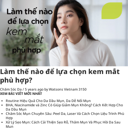
Làm thế nào để lựa chọn kem mắt
phù hợp?
Chăm Sóc Da
/
5 years ago
by Watsons Vietnam
3150
XEM BÀI VIẾT MỚI NHẤT
Routine Hiệu Quả Cho Da Dầu Mụn, Da Dễ Nổi Mụn
BHA, Niacinamide và Zinc Có Giúp Giảm Mụn Không? Cách Kết Hợp Cho
Da Dầu Mụn
Chăm Sóc Mụn Chuyên Sâu: Peel Da, Laser Và Cách Chọn Liệu Trình Phù
Hợp
Xử Lý Sẹo Mụn: Cách Cải Thiện Sẹo Rỗ, Thâm Mụn Và Phục Hồi Da Sau
Mụn