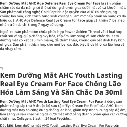
Kem Dưỡng Mắt AHC Age Defense Real Eye Cream For Face
là sản phẩm
chăm sóc da đa năng, có thể sử dụng cho vùng da dưới mắt và cả khuôn mặt.
Sản phẩm với công nghệ Gold Peptide độc quyền của AHC có công dụng
chống lão hóa, kích thích tăng sinh collagen, làm mờ nếp nhăn và nâng cơ da
hiệu quả. AHC Age Defense Real Eye Cream For Face giúp cải thiện 7 loại nếp
nhăn trên da chỉ trong 7 ngày sử dụng.
Ngoài ra, sản phẩm còn chứa phức hợp Power Golden Thread với 4 loại hợp
chất sợi vàng, giúp chống oxy hóa, cấp ẩm, làm sáng và săn chắc da. Kem
dưỡng mắt có kết cấu mịn màng, dễ thẩm thấu, không gây bết dính hay kích
ứng da. Sản phẩm thích hợp cho mọi loại da, đặc biệt là da khô, da lão hóa và
da nhạy cảm.
Kem Dưỡng Mắt AHC Youth Lasting
Real Eye Cream For Face Chống Lão
Hóa Làm Sáng Và Săn Chắc Da 30ml
Kem Dưỡng Mắt AHC Youth Lasting Real Eye Cream For Face
là dòng sản
phẩm nâng cấp thứ 9 thuộc bộ sưu tập “Eye Cream For Face” của AHC. Kem
dưỡng mắt này có công dụng chống lão hóa, giảm nếp nhăn, cung cấp độ ẩm,
làm sáng và săn chắc vùng da dưới mắt nhờ bảng thành phần giàu các dưỡng
chất như: Collagen, Elastin, 34 loại Peptide,…
Đặc biệt, kem dưỡng mắt AHC Youth Lasting Real Eye Cream For Face còn