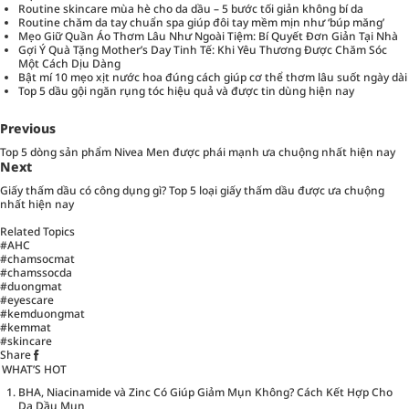
Routine skincare mùa hè cho da dầu – 5 bước tối giản không bí da
Routine chăm da tay chuẩn spa giúp đôi tay mềm mịn như ‘búp măng’
Mẹo Giữ Quần Áo Thơm Lâu Như Ngoài Tiệm: Bí Quyết Đơn Giản Tại Nhà
Gợi Ý Quà Tặng Mother’s Day Tinh Tế: Khi Yêu Thương Được Chăm Sóc
Một Cách Dịu Dàng
Bật mí 10 mẹo xịt nước hoa đúng cách giúp cơ thể thơm lâu suốt ngày dài
Top 5 dầu gội ngăn rụng tóc hiệu quả và được tin dùng hiện nay
Previous
Top 5 dòng sản phẩm Nivea Men được phái mạnh ưa chuộng nhất hiện nay
Next
Giấy thấm dầu có công dụng gì? Top 5 loại giấy thấm dầu được ưa chuộng
nhất hiện nay
Related Topics
#AHC
#chamsocmat
#chamssocda
#duongmat
#eyescare
#kemduongmat
#kemmat
#skincare
Share
WHAT’S HOT
BHA, Niacinamide và Zinc Có Giúp Giảm Mụn Không? Cách Kết Hợp Cho
Da Dầu Mụn