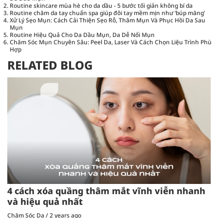
Routine skincare mùa hè cho da dầu - 5 bước tối giản không bí da
Routine chăm da tay chuẩn spa giúp đôi tay mềm mịn như ‘búp măng’
Xử Lý Sẹo Mụn: Cách Cải Thiện Sẹo Rỗ, Thâm Mụn Và Phục Hồi Da Sau
Mụn
Routine Hiệu Quả Cho Da Dầu Mụn, Da Dễ Nổi Mụn
Chăm Sóc Mụn Chuyên Sâu: Peel Da, Laser Và Cách Chọn Liệu Trình Phù
Hợp
RELATED BLOG
4 cách xóa quầng thâm mắt vĩnh viễn nhanh
và hiệu quả nhất
Chăm Sóc Da
/
2 years ago