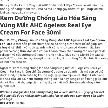
Bên cạnh đó, kem dưỡng mắt AHC Brilliant Gold Eye Cream có kết cấu nhẹ
nhàng, dễ dàng thẩm thấu vào da mà không gây nhờn rít, phù hợp với mọi
loại da, ngay cả da nhạy cảm.
Kem Dưỡng Chống Lão Hóa Sáng
Vùng Mắt AHC Ageless Real Eye
Cream For Face 30ml
Kem Dưỡng Chống Lão Hóa Sáng Vùng Mắt AHC Ageless Real Eye Cream
For Face
là một sản phẩm chăm sóc da đa năng được thiết kế để giúp làm
sáng và cải thiện vùng da quanh mắt cũng như toàn bộ khuôn mặt. Sản
phẩm có công thức độc đáo với các thành phần chất lượng cao như: peptide,
collagen và các dưỡng chất quan trọng khác,… giúp cung cấp độ ẩm sâu và
nuôi dưỡng cho làn da, giúp giảm nếp nhăn, tăng cường độ đàn hồi, làm sáng
và làm đều màu da.
Ngoài ra, kem dưỡng chống lão hóa sáng vùng mắt AHC Ageless Real Eye
Cream For Face không chỉ tập trung vào vùng da quanh mắt mà còn có thể
được sử dụng trên toàn bộ khuôn mặt, giúp làm mịn và cải thiện tình trạng
lão hóa của làn da. Kem dưỡng chống lão hóa này cũng có khả năng giúp làm
dịu và làm mát da, giúp giảm sưng tấy và mệt mỏi cho vùng da nhạy cảm
quanh mắt.
Watsons
vừa gửi đến bạn những thông tin về
kem mắt AHC
. Hy vọng bài viết
đã cung cấp được những kiến thức hữu ích và giúp bạn chọn được sản phẩm
phù hợp!
RELATED BLOG