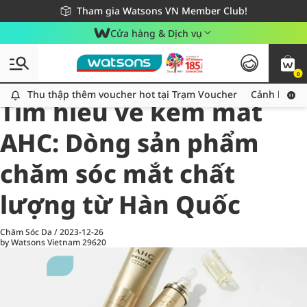
Giao hàng nhanh 24h - Áp dụng khu vực TP. Hồ Chí Minh
Miễn phí giao hàng cho đơn hàng từ 249,000Đ
Tham gia Watsons VN Member Club!
Cửa hàng & Dịch vụ
0
All
Chăm Sóc Cá Nhân
Ch
Thu thập thêm voucher hot tại Trạm Voucher
Thu thập thêm voucher hot tại Trạm Voucher
Cảnh báo An
Tìm hiểu về kem mắt
AHC: Dòng sản phẩm
chăm sóc mắt chất
lượng từ Hàn Quốc
Chăm Sóc Da
/
2023-12-26
by Watsons Vietnam
29620