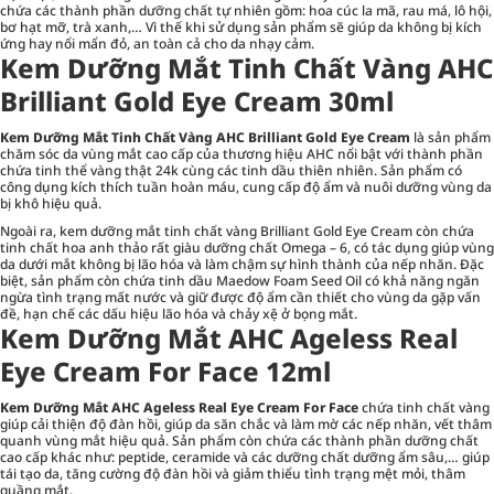
chứa các thành phần dưỡng chất tự nhiên gồm: hoa cúc la mã, rau má, lô hội,
bơ hạt mỡ, trà xanh,… Vì thế khi sử dụng sản phẩm sẽ giúp da không bị kích
ứng hay nổi mẩn đỏ, an toàn cả cho da nhạy cảm.
Kem Dưỡng Mắt Tinh Chất Vàng AHC
Brilliant Gold Eye Cream 30ml
Kem Dưỡng Mắt Tinh Chất Vàng AHC Brilliant Gold Eye Cream
là sản phẩm
chăm sóc da vùng mắt cao cấp của thương hiệu AHC nổi bật với thành phần
chứa tinh thể vàng thật 24k cùng các tinh dầu thiên nhiên. Sản phẩm có
công dụng kích thích tuần hoàn máu, cung cấp độ ẩm và nuôi dưỡng vùng da
bị khô hiệu quả.
Ngoài ra, kem dưỡng mắt tinh chất vàng Brilliant Gold Eye Cream còn chứa
tinh chất hoa anh thảo rất giàu dưỡng chất Omega – 6, có tác dụng giúp vùng
da dưới mắt không bị lão hóa và làm chậm sự hình thành của nếp nhăn. Đặc
biệt, sản phẩm còn chứa tinh dầu Maedow Foam Seed Oil có khả năng ngăn
ngừa tình trạng mất nước và giữ được độ ẩm cần thiết cho vùng da gặp vấn
đề, hạn chế các dấu hiệu lão hóa và chảy xệ ở bọng mắt.
Kem Dưỡng Mắt AHC Ageless Real
Eye Cream For Face 12ml
Kem Dưỡng Mắt AHC Ageless Real Eye Cream For Face
chứa tinh chất vàng
giúp cải thiện độ đàn hồi, giúp da săn chắc và làm mờ các nếp nhăn, vết thâm
quanh vùng mắt hiệu quả. Sản phẩm còn chứa các thành phần dưỡng chất
cao cấp khác như: peptide, ceramide và các dưỡng chất dưỡng ẩm sâu,… giúp
tái tạo da, tăng cường độ đàn hồi và giảm thiểu tình trạng mệt mỏi, thâm
quầng mắt.