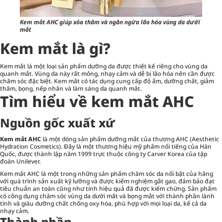
Kem mắt AHC giúp xóa thâm và ngăn ngừa lão hóa vùng da dưới
mắt
Kem mắt là gì?
Kem mắt là một loại sản phẩm dưỡng da được thiết kế riêng cho vùng da
quanh mắt. Vùng da này rất mỏng, nhạy cảm và dễ bị lão hóa nên cần được
chăm sóc đặc biệt. Kem mắt có tác dụng cung cấp độ ẩm, dưỡng chất, giảm
thâm, bọng, nếp nhăn và làm sáng da quanh mắt.
Tìm hiểu về kem mắt AHC
Nguồn gốc xuất xứ
Kem mắt AHC
là một dòng sản phẩm
dưỡng mắt
của thương AHC (Aesthetic
Hydration Cosmetics). Đây là một thương hiệu mỹ phẩm nổi tiếng của Hàn
Quốc, được thành lập năm 1999 trực thuộc công ty Carver Korea của tập
đoàn Unilever.
Kem mắt AHC là một trong những sản phẩm
chăm sóc da
nổi bật của hãng
với quá trình sản xuất kỹ lưỡng và được kiểm nghiệm gắt gao, đảm bảo đạt
tiêu chuẩn an toàn cũng như tính hiệu quả đã được kiểm chứng. Sản phẩm
có công dụng chăm sóc vùng da dưới mắt và bọng mắt với thành phần lành
tính và giàu dưỡng chất chống oxy hóa, phù hợp với mọi loại da, kể cả da
nhạy cảm.
Thành phần