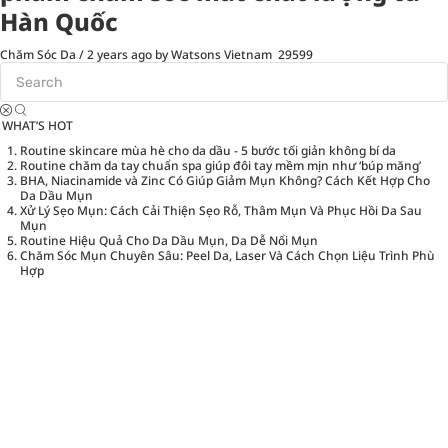
Hàn Quốc
Chăm Sóc Da
/
2 years ago
by Watsons Vietnam
29599
WHAT’S HOT
Routine skincare mùa hè cho da dầu - 5 bước tối giản không bí da
Routine chăm da tay chuẩn spa giúp đôi tay mềm mịn như ‘búp măng’
BHA, Niacinamide và Zinc Có Giúp Giảm Mụn Không? Cách Kết Hợp Cho
Da Dầu Mụn
Xử Lý Sẹo Mụn: Cách Cải Thiện Sẹo Rỗ, Thâm Mụn Và Phục Hồi Da Sau
Mụn
Routine Hiệu Quả Cho Da Dầu Mụn, Da Dễ Nổi Mụn
Chăm Sóc Mụn Chuyên Sâu: Peel Da, Laser Và Cách Chọn Liệu Trình Phù
Hợp