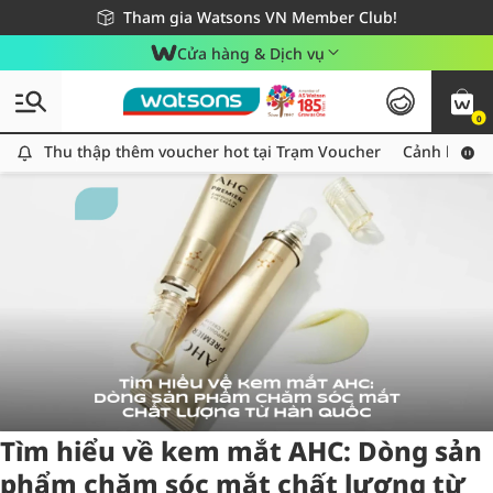
Giao hàng nhanh 24h - Áp dụng khu vực TP. Hồ Chí Minh
Miễn phí giao hàng cho đơn hàng từ 249,000Đ
Tham gia Watsons VN Member Club!
Cửa hàng & Dịch vụ
0
Tag:
AHC
1 item(s) found
Thu thập thêm voucher hot tại Trạm Voucher
Thu thập thêm voucher hot tại Trạm Voucher
Cảnh báo An
Tìm hiểu về kem mắt AHC: Dòng sản
phẩm chăm sóc mắt chất lượng từ