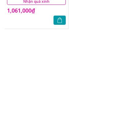
Nhận quà xinh
(2)
1,061,000₫