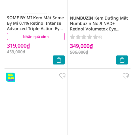
SOME BY MI
Kem Mắt Some
NUMBUZIN
Kem Dưỡng Mắt
By Mi 0.1% Retinol Intense
Numbuzin No.9 NAD+
Advanced Triple Action Eye
Retinol Volumetox Eye
Cream 30ml
Cream 10ml
Nhận quà xinh
(10)
(0)
319,000₫
349,000₫
459,000₫
506,000₫