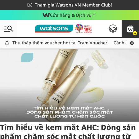
Giao hàng nhanh 24h - Áp dụng khu vực TP. Hồ Chí Minh
Miễn phí giao hàng cho đơn hàng từ 249,000Đ
Tham gia Watsons VN Member Club!
Cửa hàng & Dịch vụ
0
Tag:
eyescare
2 item(s) found
Thu thập thêm voucher hot tại Trạm Voucher
Thu thập thêm voucher hot tại Trạm Voucher
Cảnh báo An
Tìm hiểu về kem mắt AHC: Dòng sản
phẩm chăm sóc mắt chất lượng từ