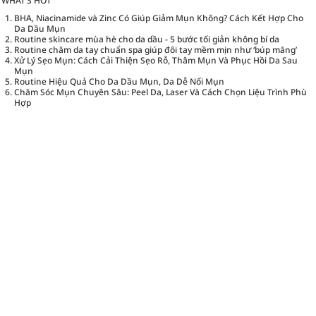
WHAT’S HOT
BHA, Niacinamide và Zinc Có Giúp Giảm Mụn Không? Cách Kết Hợp Cho
Da Dầu Mụn
Routine skincare mùa hè cho da dầu - 5 bước tối giản không bí da
Routine chăm da tay chuẩn spa giúp đôi tay mềm mịn như ‘búp măng’
Xử Lý Sẹo Mụn: Cách Cải Thiện Sẹo Rỗ, Thâm Mụn Và Phục Hồi Da Sau
Mụn
Routine Hiệu Quả Cho Da Dầu Mụn, Da Dễ Nổi Mụn
Chăm Sóc Mụn Chuyên Sâu: Peel Da, Laser Và Cách Chọn Liệu Trình Phù
Hợp